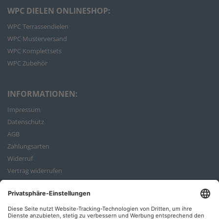
WPC DIELEN ONLINESHOP:
WPC Terrassendielen
WPC Musterversand
WPC Komplettsets
WPC Zubehör
INFORMATIONEN:
Impressum
Datenschutz
AGB
Zahlungsarten
Widerruf
Vertrag widerrufen
Bestellvorgang
ZAHLUNGSARTEN: