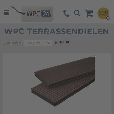
Suche
WPC TERRASSENDIELEN
Absteigend
Anzeigen
SORTIEREN
sortieren
als
Liste
Liste