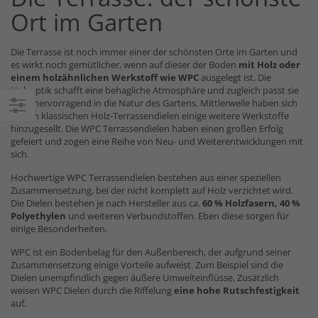
Ort im Garten
Die Terrasse ist noch immer einer der schönsten Orte im Garten und
es wirkt noch gemütlicher, wenn auf dieser der Boden
mit Holz oder
einem holzähnlichen Werkstoff wie WPC
ausgelegt ist. Die
Holzoptik schafft eine behagliche Atmosphäre und zugleich passt sie
auch hervorragend in die Natur des Gartens. Mittlerweile haben sich
zu den klassischen Holz-Terrassendielen einige weitere Werkstoffe
Einkaufsoptionen
hinzugesellt. Die WPC Terrassendielen haben einen großen Erfolg
gefeiert und zogen eine Reihe von Neu- und Weiterentwicklungen mit
sich.
Hochwertige WPC Terrassendielen bestehen aus einer speziellen
Zusammensetzung, bei der nicht komplett auf Holz verzichtet wird.
Die Dielen bestehen je nach Hersteller aus ca.
60 % Holzfasern, 40 %
Polyethylen
und weiteren Verbundstoffen. Eben diese sorgen für
einige Besonderheiten.
WPC ist ein Bodenbelag für den Außenbereich, der aufgrund seiner
Zusammensetzung einige Vorteile aufweist. Zum Beispiel sind die
Dielen unempfindlich gegen äußere Umwelteinflüsse. Zusätzlich
weisen WPC Dielen durch die Riffelung
eine hohe Rutschfestigkeit
auf.