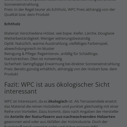
Sonneneinstrahlung
Preis: In der Regel teurer als Echtholz, WPC Preis abhängig von der
Qualität bzw. dem Produkt
Echtholz
Material: Verschiedene Hölzer, wie bspw. Kiefer, Lärche, Douglasie
Wetterbeständigkeit: Weniger witterungsbeständig
Optik: Natürlich, warme Ausstrahlung, vielfältiges Farbenspiel,
abwechslungsreich im Muster
Reinigung & Pflege: flegeintensiv, anfällig für Schädlinge,
Nachstreichen, Ölen ist notwendig
Sicherheit: Geringfügige Erwärmung bei direkter Sonneneinstrahlung
Preis: Bereits günstig erhältlich, abhängig von der Holzart bzw. dem
Produkt
Fazit: WPC ist aus ökologischer Sicht
interessant
WPC ist interessant, da es
ökologisch
ist. Als Terrassendiele ersetzt
das Material die reinen Holzdielen und punktet gleichzeitig mit einer
Reihe von Vorteilen. Dazu kommt, dass nach Angaben der Hersteller
die
Anteile der Naturfasern
aus nachwachsenden Holzarten
gewonnen wird oder aus Abfällen der Holzindustrie. Doch der
Kunststoffanteil verrottet nicht und daher müssen WPC