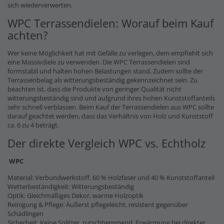
sich wiederverwerten.
WPC Terrassendielen: Worauf beim Kauf
achten?
Wer keine Möglichkeit hat mit Gefälle zu verlegen, dem empfiehlt sich
eine Massivdiele zu verwenden. Die WPC Terrassendielen sind
formstabil und halten hohen Belastungen stand. Zudem sollte der
Terrassenbelag als witterungsbeständig gekennzeichnet sein. Zu
beachten ist, dass die Produkte von geringer Qualität nicht
witterungsbeständig sind und aufgrund ihres hohen Kunststoffanteils
sehr schnell verblassen. Beim Kauf der Terrassendielen aus WPC sollte
darauf geachtet werden, dass das Verhältnis von Holz und Kunststoff
ca. 6 zu 4 beträgt.
Der direkte Vergleich WPC vs. Echtholz
WPC
Material: Verbundwerkstoff, 60 % Holzfaser und 40 % Kunststoffanteil
Wetterbeständigkeit: Witterungsbeständig
Optik: Gleichmäßiges Dekor, warme Holzoptik
Reinigung & Pflege: Äußerst pflegeleicht, resistent gegenüber
Schädlingen
Sicherheit: Keine Splitter, rutschhemmend, Erwärmung bei direkter