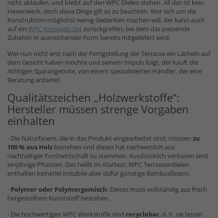
nicht ablaufen, und bleibt auf den WPC Dielen stehen. All das ist kein
Hexenwerk, doch diese Dinge gilt es zu beachten. Wer sich um die
Konstruktion möglichst wenig Gedanken machen will, der kann auch
auf ein
WPC Komplett-Set
zurückgreifen, bei dem das passende
Zubehör in ausreichender Form bereits mitgeliefert wird.
Wer nun nicht erst nach der Fertigstellung der Terrasse ein Lächeln auf
dem Gesicht haben möchte und seinem Impuls folgt, der kauft die
richtigen Sparangebote, von einem spezialisierten Händler, der eine
Beratung anbietet.
Qualitätszeichen „Holzwerkstoffe“:
Hersteller müssen strenge Vorgaben
einhalten
- Die Naturfasern, die in das Produkt eingearbeitet sind, müssen
zu
100 % aus Holz
bestehen und dieses hat nachweislich aus
nachhaltiger Forstwirtschaft zu stammen. Ausdrücklich verboten sind
einjährige Pflanzen. Das heißt im Klartext: WPC Terrassendielen
enthalten keinerlei instabile aber dafür günstige Bambusfasern.
-
Polymer oder Polymergemisch
: Dieses muss vollständig aus frisch
hergestelltem Kunststoff bestehen.
- Die hochwertigen WPC-Werkstoffe sind
recyclebar
, d. h. sie lassen