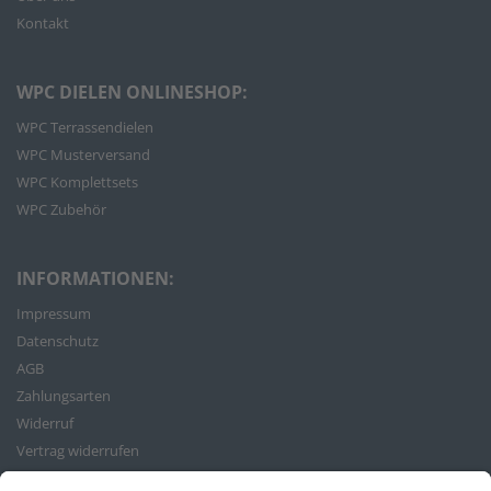
Kontakt
WPC DIELEN ONLINESHOP:
WPC Terrassendielen
WPC Musterversand
WPC Komplettsets
WPC Zubehör
INFORMATIONEN:
Impressum
Datenschutz
AGB
Zahlungsarten
Widerruf
Vertrag widerrufen
Bestellvorgang