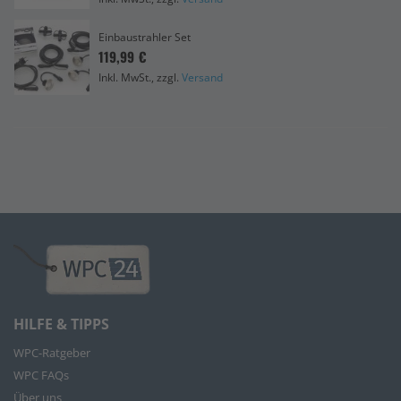
Einbaustrahler Set
119,99 €
Inkl. MwSt., zzgl.
Versand
HILFE & TIPPS
WPC-Ratgeber
WPC FAQs
Über uns