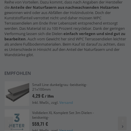
Reihe von Vorteilen. Dazu kommt, dass nach Angaben der Hersteller
die
Anteile der Naturfasern
aus nachwachsenden Holzarten
gewonnen wird oder aus Abfällen der Holzindustrie. Doch der
Kunststoffanteil verrottet nicht und daher müssen WPC
Terrassendielen am Ende Ihrer Lebenszeit entsprechend entsorgt
werden. Das Material ist zu 100 Prozent recyclebar. Dank der geringen
Verformung lassen sich die Dielen
einfach verlegen und sind gut zu
bearbeiten
. Auch vom Gewicht her sind WPC Terrassendielen leichter
als andere Fußbodenmaterialien. Beim Kauf ist darauf zu achten, dass
es Unterschiede in Hinsicht auf den Anteil der Naturfasern und der
Wandstärke gibt.
EMPFOHLEN
Small Line dunkelgrau -beidseitig-
21x100mm
4,29 €
/ lfm
Inkl. MwSt., zzgl.
Versand
Volldielen XL Komplett Set 3m Dielen -
beidseitig-
559,71 €
Inkl. MwSt., zzgl.
Versand