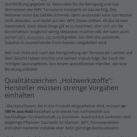
Durchlüftung gegeben ist. Besonders für die Reinigung und das
Abtrocknen der WPC Terrasse in Holzoptik ist das wichtig. Des
Weiteren muss das Gefälle stimmen, denn ansonsten kann das Wasser
nicht ablaufen, und bleibt auf den WPC Dielen stehen. All das ist kein
Hexenwerk, doch diese Dinge gilt es zu beachten. Wer sich um die
Konstruktion möglichst wenig Gedanken machen will, der kann auch
auf ein
WPC Komplett-Set
zurückgreifen, bei dem das passende
Zubehör in ausreichender Form bereits mitgeliefert wird.
Wer nun nicht erst nach der Fertigstellung der Terrasse ein Lächeln auf
dem Gesicht haben möchte und seinem Impuls folgt, der kauft die
richtigen Sparangebote, von einem spezialisierten Händler, der eine
Beratung anbietet.
Qualitätszeichen „Holzwerkstoffe“:
Hersteller müssen strenge Vorgaben
einhalten
- Die Naturfasern, die in das Produkt eingearbeitet sind, müssen
zu
100 % aus Holz
bestehen und dieses hat nachweislich aus
nachhaltiger Forstwirtschaft zu stammen. Ausdrücklich verboten sind
einjährige Pflanzen. Das heißt im Klartext: WPC Terrassendielen
enthalten keinerlei instabile aber dafür günstige Bambusfasern.