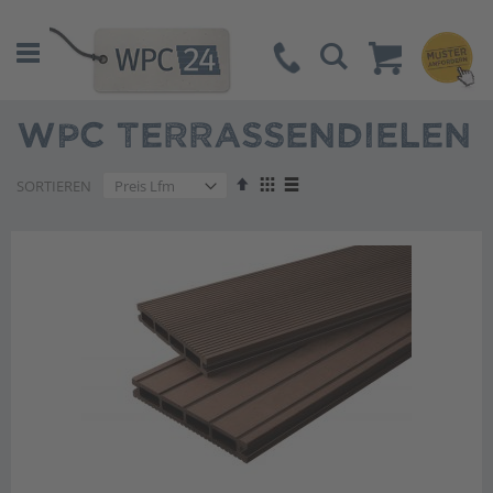
Suche
WPC TERRASSENDIELEN
Absteigend
Anzeigen
SORTIEREN
sortieren
als
Liste
Liste