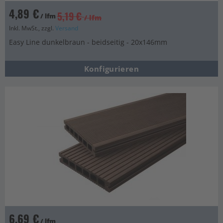
4,89 €
5,19 €
/ lfm
/ lfm
Inkl. MwSt., zzgl.
Versand
Easy Line dunkelbraun - beidseitig - 20x146mm
Konfigurieren
6,69 €
/ lfm