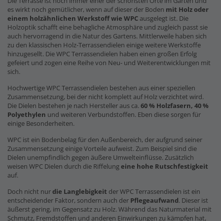
Die Terrasse ist noch immer einer der schönsten Orte im Garten und
es wirkt noch gemütlicher, wenn auf dieser der Boden
mit Holz oder
einem holzähnlichen Werkstoff wie WPC
ausgelegt ist. Die
Holzoptik schafft eine behagliche Atmosphäre und zugleich passt sie
auch hervorragend in die Natur des Gartens. Mittlerweile haben sich
zu den klassischen Holz-Terrassendielen einige weitere Werkstoffe
hinzugesellt. Die WPC Terrassendielen haben einen großen Erfolg
gefeiert und zogen eine Reihe von Neu- und Weiterentwicklungen mit
sich.
Hochwertige WPC Terrassendielen bestehen aus einer speziellen
Zusammensetzung, bei der nicht komplett auf Holz verzichtet wird.
Die Dielen bestehen je nach Hersteller aus ca.
60 % Holzfasern, 40 %
Polyethylen
und weiteren Verbundstoffen. Eben diese sorgen für
einige Besonderheiten.
WPC ist ein Bodenbelag für den Außenbereich, der aufgrund seiner
Zusammensetzung einige Vorteile aufweist. Zum Beispiel sind die
Dielen unempfindlich gegen äußere Umwelteinflüsse. Zusätzlich
weisen WPC Dielen durch die Riffelung
eine hohe Rutschfestigkeit
auf.
Doch nicht nur
die Langlebigkeit
der WPC Terrassendielen ist ein
entscheidender Faktor, sondern auch der
Pflegeaufwand
. Dieser ist
äußerst gering, im Gegensatz zu Holz. Während das Naturmaterial mit
Schmutz, Fremdstoffen und anderen Einwirkungen zu kämpfen hat,