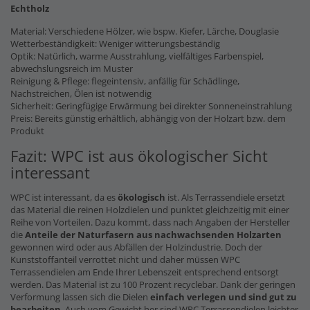
Echtholz
Material: Verschiedene Hölzer, wie bspw. Kiefer, Lärche, Douglasie
Wetterbeständigkeit: Weniger witterungsbeständig
Optik: Natürlich, warme Ausstrahlung, vielfältiges Farbenspiel,
abwechslungsreich im Muster
Reinigung & Pflege: flegeintensiv, anfällig für Schädlinge,
Nachstreichen, Ölen ist notwendig
Sicherheit: Geringfügige Erwärmung bei direkter Sonneneinstrahlung
Preis: Bereits günstig erhältlich, abhängig von der Holzart bzw. dem
Produkt
Fazit: WPC ist aus ökologischer Sicht
interessant
WPC ist interessant, da es
ökologisch
ist. Als Terrassendiele ersetzt
das Material die reinen Holzdielen und punktet gleichzeitig mit einer
Reihe von Vorteilen. Dazu kommt, dass nach Angaben der Hersteller
die
Anteile der Naturfasern
aus nachwachsenden Holzarten
gewonnen wird oder aus Abfällen der Holzindustrie. Doch der
Kunststoffanteil verrottet nicht und daher müssen WPC
Terrassendielen am Ende Ihrer Lebenszeit entsprechend entsorgt
werden. Das Material ist zu 100 Prozent recyclebar. Dank der geringen
Verformung lassen sich die Dielen
einfach verlegen und sind gut zu
bearbeiten
. Auch vom Gewicht her sind WPC Terrassendielen leichter