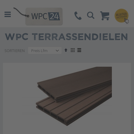
Suche
WPC TERRASSENDIELEN
Absteigend
Anzeigen
SORTIEREN
sortieren
als
Liste
Liste