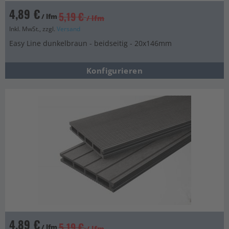
4,89 €
5,19 €
/ lfm
/ lfm
Inkl. MwSt., zzgl.
Versand
Easy Line dunkelbraun - beidseitig - 20x146mm
Konfigurieren
4,89 €
5,19 €
/ lfm
/ lfm