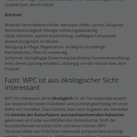
Qualität bzw. dem Produkt
Echtholz
Material: Verschiedene Hölzer, wie bspw. Kiefer, Lärche, Douglasie
Wetterbeständigkeit: Weniger witterungsbeständig
Optik: Natürlich, warme Ausstrahlung, vielfältiges Farbenspiel,
abwechslungsreich im Muster
Reinigung & Pflege: flegeintensiv, anfällig für Schädlinge,
Nachstreichen, Ölen ist notwendig
Sicherheit: Geringfügige Erwärmung bei direkter Sonneneinstrahlung
Preis: Bereits günstig erhältlich, abhängig von der Holzart bzw. dem
Produkt
Fazit: WPC ist aus ökologischer Sicht
interessant
WPC ist interessant, da es
ökologisch
ist. Als Terrassendiele ersetzt
das Material die reinen Holzdielen und punktet gleichzeitig mit einer
Reihe von Vorteilen. Dazu kommt, dass nach Angaben der Hersteller
die
Anteile der Naturfasern
aus nachwachsenden Holzarten
gewonnen wird oder aus Abfällen der Holzindustrie. Doch der
Kunststoffanteil verrottet nicht und daher müssen WPC
Terrassendielen am Ende Ihrer Lebenszeit entsprechend entsorgt
werden. Das Material ist zu 100 Prozent recyclebar. Dank der geringen