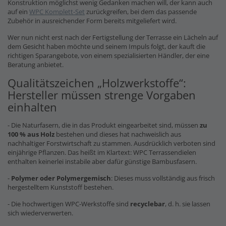
Konstruktion möglichst wenig Gedanken machen will, der kann auch
auf ein
WPC Komplett-Set
zurückgreifen, bei dem das passende
Zubehör in ausreichender Form bereits mitgeliefert wird.
Wer nun nicht erst nach der Fertigstellung der Terrasse ein Lächeln auf
dem Gesicht haben möchte und seinem Impuls folgt, der kauft die
richtigen Sparangebote, von einem spezialisierten Händler, der eine
Beratung anbietet.
Qualitätszeichen „Holzwerkstoffe“:
Hersteller müssen strenge Vorgaben
einhalten
- Die Naturfasern, die in das Produkt eingearbeitet sind, müssen
zu
100 % aus Holz
bestehen und dieses hat nachweislich aus
nachhaltiger Forstwirtschaft zu stammen. Ausdrücklich verboten sind
einjährige Pflanzen. Das heißt im Klartext: WPC Terrassendielen
enthalten keinerlei instabile aber dafür günstige Bambusfasern.
-
Polymer oder Polymergemisch
: Dieses muss vollständig aus frisch
hergestelltem Kunststoff bestehen.
- Die hochwertigen WPC-Werkstoffe sind
recyclebar
, d. h. sie lassen
sich wiederverwerten.