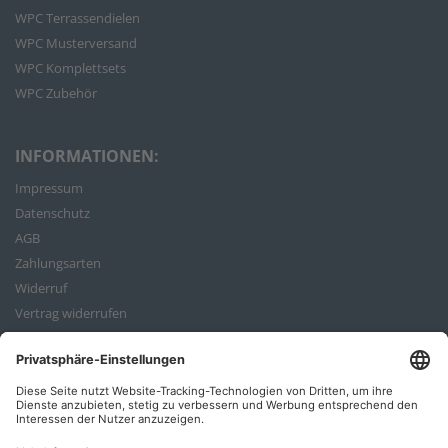
WPC Terrassendielen
WPC Musterversand
WPC Komplettsets
WPC Zubehör
INFORMATIONEN:
Impressum
Datenschutz
AGB
Zahlungsarten
Widerruf
Vertrag widerrufen
Bestellvorgang
ZAHLUNGSARTEN: