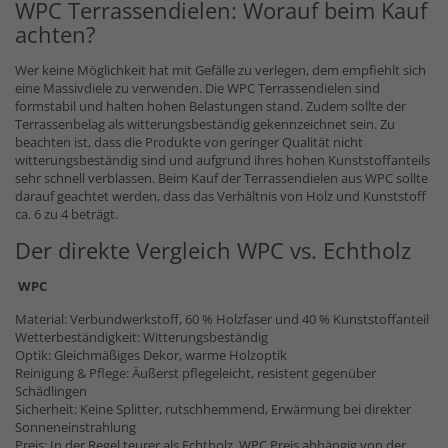
WPC Terrassendielen: Worauf beim Kauf
achten?
Wer keine Möglichkeit hat mit Gefälle zu verlegen, dem empfiehlt sich
eine Massivdiele zu verwenden. Die WPC Terrassendielen sind
formstabil und halten hohen Belastungen stand. Zudem sollte der
Terrassenbelag als witterungsbeständig gekennzeichnet sein. Zu
beachten ist, dass die Produkte von geringer Qualität nicht
witterungsbeständig sind und aufgrund ihres hohen Kunststoffanteils
sehr schnell verblassen. Beim Kauf der Terrassendielen aus WPC sollte
darauf geachtet werden, dass das Verhältnis von Holz und Kunststoff
ca. 6 zu 4 beträgt.
Der direkte Vergleich WPC vs. Echtholz
WPC
Material: Verbundwerkstoff, 60 % Holzfaser und 40 % Kunststoffanteil
Wetterbeständigkeit: Witterungsbeständig
Optik: Gleichmäßiges Dekor, warme Holzoptik
Reinigung & Pflege: Äußerst pflegeleicht, resistent gegenüber
Schädlingen
Sicherheit: Keine Splitter, rutschhemmend, Erwärmung bei direkter
Sonneneinstrahlung
Preis: In der Regel teurer als Echtholz, WPC Preis abhängig von der