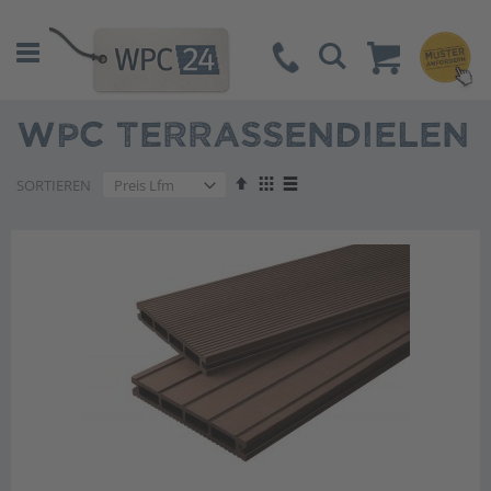
Suche
WPC TERRASSENDIELEN
Absteigend
Anzeigen
SORTIEREN
sortieren
als
Liste
Liste