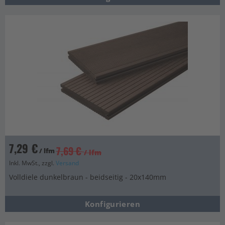
7,29 €
7,69 €
/ lfm
/ lfm
Inkl. MwSt., zzgl.
Versand
Volldiele dunkelbraun - beidseitig - 20x140mm
Konfigurieren