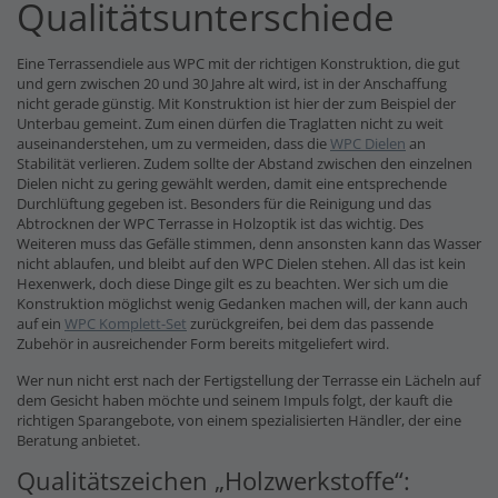
Qualitätsunterschiede
Eine Terrassendiele aus WPC mit der richtigen Konstruktion, die gut
und gern zwischen 20 und 30 Jahre alt wird, ist in der Anschaffung
nicht gerade günstig. Mit Konstruktion ist hier der zum Beispiel der
Unterbau gemeint. Zum einen dürfen die Traglatten nicht zu weit
auseinanderstehen, um zu vermeiden, dass die
WPC Dielen
an
Stabilität verlieren. Zudem sollte der Abstand zwischen den einzelnen
Dielen nicht zu gering gewählt werden, damit eine entsprechende
Durchlüftung gegeben ist. Besonders für die Reinigung und das
Abtrocknen der WPC Terrasse in Holzoptik ist das wichtig. Des
Weiteren muss das Gefälle stimmen, denn ansonsten kann das Wasser
nicht ablaufen, und bleibt auf den WPC Dielen stehen. All das ist kein
Hexenwerk, doch diese Dinge gilt es zu beachten. Wer sich um die
Konstruktion möglichst wenig Gedanken machen will, der kann auch
auf ein
WPC Komplett-Set
zurückgreifen, bei dem das passende
Zubehör in ausreichender Form bereits mitgeliefert wird.
Wer nun nicht erst nach der Fertigstellung der Terrasse ein Lächeln auf
dem Gesicht haben möchte und seinem Impuls folgt, der kauft die
richtigen Sparangebote, von einem spezialisierten Händler, der eine
Beratung anbietet.
Qualitätszeichen „Holzwerkstoffe“: