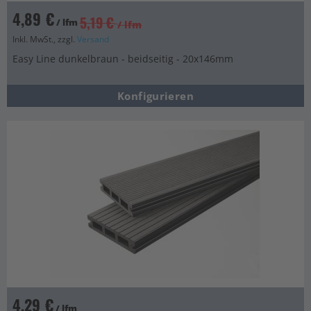
4,89 €
5,19 €
/ lfm
/ lfm
Inkl. MwSt., zzgl.
Versand
Easy Line dunkelbraun - beidseitig - 20x146mm
Konfigurieren
4,29 €
/ lfm