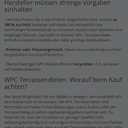
Hersteller müssen strenge Vorgaben
einhalten
- Die Naturfasern, die in das Produkt eingearbeitet sind, müssen
zu
100 % aus Holz
bestehen und dieses hat nachweislich aus
nachhaltiger Forstwirtschaft zu stammen. Ausdrücklich verboten sind
einjährige Pflanzen. Das heißt im Klartext: WPC Terrassendielen
enthalten keinerlei instabile aber dafür günstige Bambusfasern.
-
Polymer oder Polymergemisch
: Dieses muss vollständig aus frisch
hergestelltem Kunststoff bestehen.
- Die hochwertigen WPC-Werkstoffe sind
recyclebar
, d. h. sie lassen
sich wiederverwerten.
WPC Terrassendielen: Worauf beim Kauf
achten?
Wer keine Möglichkeit hat mit Gefälle zu verlegen, dem empfiehlt sich
eine Massivdiele zu verwenden. Die WPC Terrassendielen sind
formstabil und halten hohen Belastungen stand. Zudem sollte der
Terrassenbelag als witterungsbeständig gekennzeichnet sein. Zu
beachten ist, dass die Produkte von geringer Qualität nicht
witterungsbeständig sind und aufgrund ihres hohen Kunststoffanteils
sehr schnell verblassen. Beim Kauf der Terrassendielen aus WPC sollte