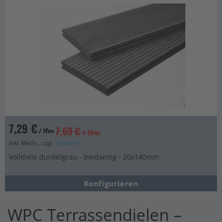
7,29 €
7,69 €
/ lfm
/ lfm
Inkl. MwSt., zzgl.
Versand
Volldiele dunkelgrau - beidseitig - 20x140mm
Konfigurieren
WPC Terrassendielen –