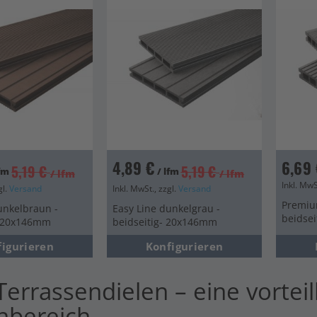
en
en
en
en
4,89 €
6,69 
5,19 €
5,19 €
lfm
/ lfm
/ lfm
/ lfm
Inkl. MwS
gl.
Versand
Inkl. MwSt., zzgl.
Versand
Premiu
unkelbraun -
Easy Line dunkelgrau -
beidse
- 20x146mm
beidseitig- 20x146mm
figurieren
Konfigurieren
errassendielen – eine vorteil
nbereich