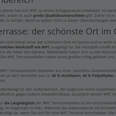
n Jahren hat sich WPC zu einem Erfolgsprodukt entwickelt. Im Hande
len, wobei es auch
große Qualitätsunterschiede
gibt. Daher ist e
kte zu achten, damit es später nicht zu bösen Überraschungen ko
errasse: der schönste Ort im
 ist noch immer einer der schönsten Orte im Garten und es wirkt 
hnlichen Werkstoff wie WPC
ausgelegt ist. Die Holzoptik schafft 
 in die Natur des Gartens. Mittlerweile haben sich zu den klassisc
. Die WPC Terrassendielen haben einen großen Erfolg gefeiert und
mium Dielen Komplett Set
Wurzelvlies
Dielen -beidseitig-
49,99 €
WPC Terrassendielen bestehen aus einer speziellen Zusammensetzun
9,64 €
hen je nach Hersteller aus ca.
60 % Holzfasern, 40 % Polyethylen
u
Inkl. MwSt., zzgl.
Versand
l. MwSt., zzgl.
Versand
ten.
Handmuster Premium Diele
Bodenbelag für den Außenbereich, der aufgrund seiner Zusammenset
hfuss 1,8 - 3,2 cm
hellbraun -beidseitig-
findlich gegen äußere Umwelteinflüsse. Zusätzlich weisen WPC Di
9 €
0,00 €
l. MwSt., zzgl.
Versand
nur
die Langlebigkeit
der WPC Terrassendielen ist ein entscheidend
Inkl. MwSt., zzgl.
Versand
ng, im Gegensatz zu Holz. Während das Naturmaterial mit Schmut
ehörpackung Schrauben +
Volldielen XL Komplett Set 5m
eruhigt sei, wenn Sie sich für eine WPC Terrasse entscheiden. Die