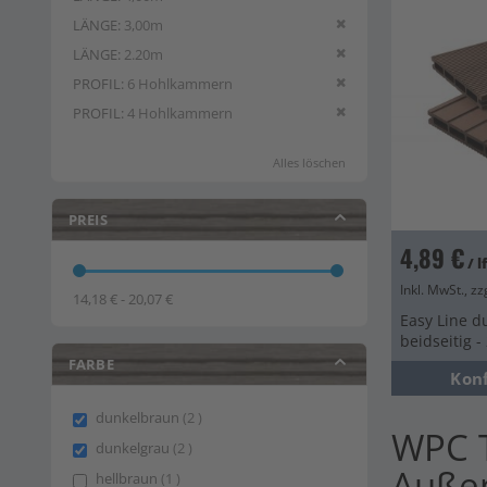
Diesen Artikel entfern
LÄNGE
3,00m
Diesen Artikel entfern
LÄNGE
2.20m
Diesen Artikel entfern
PROFIL
6 Hohlkammern
Diesen Artikel entfern
PROFIL
4 Hohlkammern
Alles löschen
PREIS
4,89 €
/ 
Inkl. MwSt., zz
14,18 € - 20,07 €
Easy Line d
beidseitig 
FARBE
Kon
items
dunkelbraun
2
WPC T
items
dunkelgrau
2
Auße
item
hellbraun
1