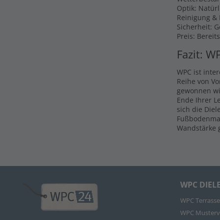
Optik: Natür
Reinigung & P
Sicherheit: 
Preis: Bereit
Fazit: W
WPC ist inte
Reihe von Vo
gewonnen wir
Ende Ihrer L
sich die Die
Fußbodenmate
Wandstärke g
WPC DIEL
WPC Terrasse
WPC Musterv