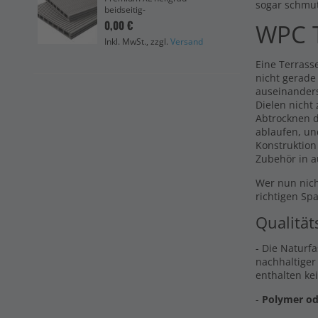
Cli
sogar schmu
beidseitig-
19,
0,00 €
WPC T
Ink
Inkl. MwSt., zzgl.
Versand
Eine Terrasse
nicht gerade
auseinander
Dielen nicht
Abtrocknen d
ablaufen, un
Konstruktion
Zubehör in a
Wer nun nich
richtigen Sp
Qualität
- Die Naturf
nachhaltiger
enthalten ke
-
Polymer od