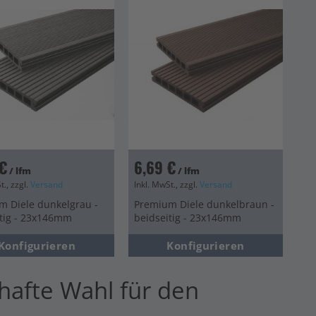
€
6,69 €
/ lfm
/ lfm
t., zzgl.
Versand
Inkl. MwSt., zzgl.
Versand
m Diele dunkelgrau -
Premium Diele dunkelbraun -
itig - 23x146mm
beidseitig - 23x146mm
Konfigurieren
Konfigurieren
hafte Wahl für den