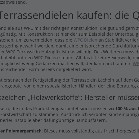
ps
Dielen -beidseitig-
tzabweisend.
99 €
931,02 €
errassendielen kaufen: die Q
l. MwSt., zzgl.
Versand
Inkl. MwSt., zzgl.
Versand
ndiele aus WPC mit der richtigen Konstruktion, die gut und gern zw
 günstig. Mit Konstruktion ist hier der zum Beispiel der Unterbau 
stehen, um zu vermeiden, dass die
WPC Dielen
an Stabilität verli
 zu gering gewählt werden, damit eine entsprechende Durchlüftung
er WPC Terrasse in Holzoptik ist das wichtig. Des Weiteren muss 
d bleibt auf den WPC Dielen stehen. All das ist kein Hexenwerk, do
 möglichst wenig Gedanken machen will, der kann auch auf ein
WP
usreichender Form bereits mitgeliefert wird.
t erst nach der Fertigstellung der Terrasse ein Lächeln auf dem G
arangebote, von einem spezialisierten Händler, der eine Beratung a
szeichen „Holzwerkstoffe“: Hersteller müss
asern, die in das Produkt eingearbeitet sind, müssen
zu 100 % aus 
 Forstwirtschaft zu stammen. Ausdrücklich verboten sind einjährige
inerlei instabile aber dafür günstige Bambusfasern.
er Polymergemisch
: Dieses muss vollständig aus frisch hergestel