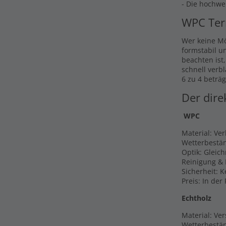
- Die hochwe
WPC Ter
Wer keine Mö
formstabil u
beachten ist
schnell verb
6 zu 4 beträg
Der dire
WPC
Material: Ve
Wetterbestän
Optik: Gleic
Reinigung & 
Sicherheit: 
Preis: In der
Echtholz
Material: Ver
Wetterbestän