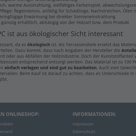
lich, warme Ausstrahlung, vielfältiges Farbenspiel, abwechslungsr
flege: flegeintensiv, anfällig für Schädlinge, Nachstreichen, Ölen 
Geringfügige Erwärmung bei direkter Sonneneinstrahlung
s günstig erhältlich, abhängig von der Holzart bzw. dem Produkt
PC ist aus ökologischer Sicht interessant
ressant, da es
ökologisch
ist. Als Terrassendiele ersetzt das Materi
rteilen. Dazu kommt, dass nach Angaben der Hersteller die
Anteil
d oder aus Abfällen der Holzindustrie. Doch der Kunststoffanteil
ebenszeit entsprechend entsorgt werden. Das Material ist zu 100 
len
einfach verlegen und sind gut zu bearbeiten
. Auch vom Gewicht
rialien. Beim Kauf ist darauf zu achten, dass es Unterschiede in 
ibt.
EN ONLINESHOP:
INFORMATIONEN:
ndielen
Impressum
ersand
Datenschutz