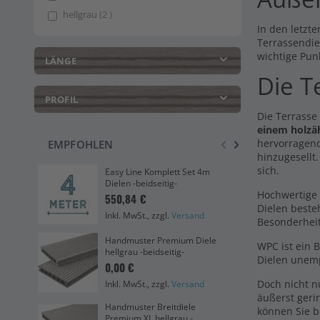
items
hellgrau
2
In den letzte
Terrassendie
wichtige Pun
LÄNGE
Die T
PROFIL
Die Terrasse
einem holzä
hervorragend
EMPFOHLEN
hinzugesellt
sich.
Easy Line Komplett Set 4m
Pre
Dielen -beidseitig-
4m 
Hochwertige 
550,84 €
64
Dielen beste
Inkl. MwSt., zzgl.
Versand
Ink
Besonderhei
Handmuster Premium Diele
WPC ist ein 
Dre
hellgrau -beidseitig-
Dielen unemp
3,9
0,00 €
Ink
Doch nicht 
Inkl. MwSt., zzgl.
Versand
äußerst geri
Handmuster Breitdiele
Zub
können Sie b
Premium XL hellgrau -