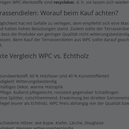
rtigen WPC-Werkstoffe sind
recyclebar
, d. h. sie lassen sich wiede
rassendielen: Worauf beim Kauf achten?
glichkeit hat mit Gefälle zu verlegen, dem empfiehlt sich eine Ma
nd halten hohen Belastungen stand. Zudem sollte der Terrassenbel
, dass die Produkte von geringer Qualität nicht witterungsbeständi
lassen. Beim Kauf der Terrassendielen aus WPC sollte darauf geach
t.
kte Vergleich WPC vs. Echtholz
rbundwerkstoff, 60 % Holzfaser und 40 % Kunststoffanteil
digkeit: Witterungsbeständig
hmäßiges Dekor, warme Holzoptik
Pflege: Äußerst pflegeleicht, resistent gegenüber Schädlingen
Keine Splitter, rutschhemmend, Erwärmung bei direkter Sonnenein
 Regel teurer als Echtholz, WPC Preis abhängig von der Qualität b
schiedene Hölzer, wie bspw. Kiefer, Lärche, Douglasie
digkeit: Weniger witterungsbeständig