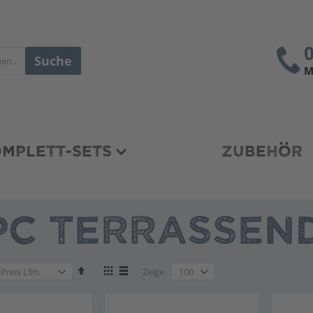
Suche
M
MPLETT-SETS
ZUBEHÖR
C TERRASSEND
en
Absteigend
Anzeigen
en
Zeige
sortieren
als
en
Liste
Liste
en