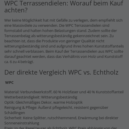
WPC Terrassendielen: Worauf beim Kauf
achten?
Wer keine Möglichkeit hat mit Gefälle zu verlegen, dem empfiehlt sich
eine Massivdiele zu verwenden. Die WPC Terrassendielen sind
formstabil und halten hohen Belastungen stand. Zudem sollte der
Terrassenbelag als witterungsbeständig gekennzeichnet sein. Zu
beachten ist, dass die Produkte von geringer Qualität nicht
witterungsbeständig sind und aufgrund ihres hohen Kunststoffanteils
sehr schnell verblassen. Beim Kauf der Terrassendielen aus WPC sollte
darauf geachtet werden, dass das Verhältnis von Holz und Kunststoff
ca. 6 zu 4 beträgt.
Der direkte Vergleich WPC vs. Echtholz
WPC
Material: Verbundwerkstoff, 60 % Holzfaser und 40 % Kunststoffanteil
Wetterbeständigkeit: Witterungsbeständig
Optik: Gleichmäßiges Dekor, warme Holzoptik
Reinigung & Pflege: Äußerst pflegeleicht, resistent gegenüber
Schädlingen
Sicherheit: Keine Splitter, rutschhemmend, Erwärmung bei direkter
Sonneneinstrahlung
Preis: In der Regel teurer als Echtholz, WPC Preis abhängig von der