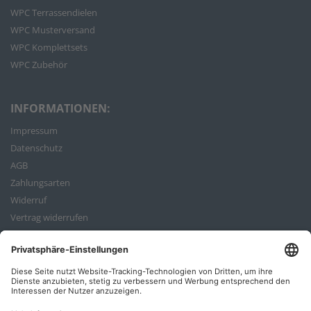
WPC Terrassendielen
WPC Musterversand
WPC Komplettsets
WPC Zubehör
INFORMATIONEN:
Impressum
Datenschutz
AGB
Zahlungsarten
Widerruf
Vertrag widerrufen
Bestellvorgang
ZAHLUNGSARTEN: