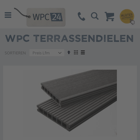
Suche
WPC TERRASSENDIELEN
Absteigend
Anzeigen
SORTIEREN
sortieren
als
Liste
Liste