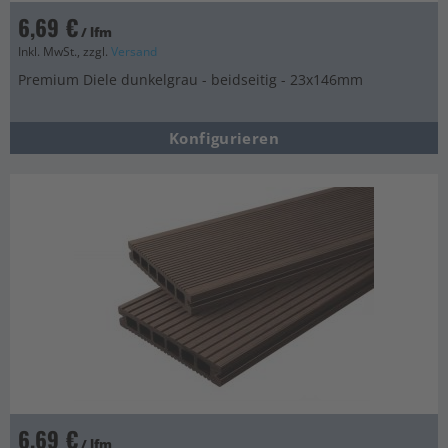
6,69 €
/ lfm
Inkl. MwSt., zzgl.
Versand
Premium Diele dunkelgrau - beidseitig - 23x146mm
Konfigurieren
6,69 €
/ lfm