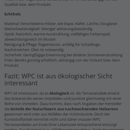
Qualität bzw. dem Produkt
Echtholz
Material: Verschiedene Hölzer, wie bspw. Kiefer, Lärche, Douglasie
Wetterbeständigkeit: Weniger witterungsbeständig
Optik: Natürlich, warme Ausstrahlung, vielfältiges Farbenspiel,
abwechslungsreich im Muster
Reinigung & Pflege: flegeintensiv, anfällig für Schädlinge,
Nachstreichen, Ölen ist notwendig
Sicherheit: Geringfügige Erwärmung bei direkter Sonneneinstrahlung
Preis: Bereits günstig erhältlich, abhängig von der Holzart bzw. dem
Produkt
Fazit: WPC ist aus ökologischer Sicht
interessant
WPC ist interessant, da es
ökologisch
ist. Als Terrassendiele ersetzt
das Material die reinen Holzdielen und punktet gleichzeitig mit einer
Reihe von Vorteilen. Dazu kommt, dass nach Angaben der Hersteller
die
Anteile der Naturfasern
aus nachwachsenden Holzarten
gewonnen wird oder aus Abfällen der Holzindustrie. Doch der
Kunststoffanteil verrottet nicht und daher müssen WPC
Terrassendielen am Ende Ihrer Lebenszeit entsprechend entsorgt
werden. Das Material ist zu 100 Prozent recyclebar. Dank der geringen