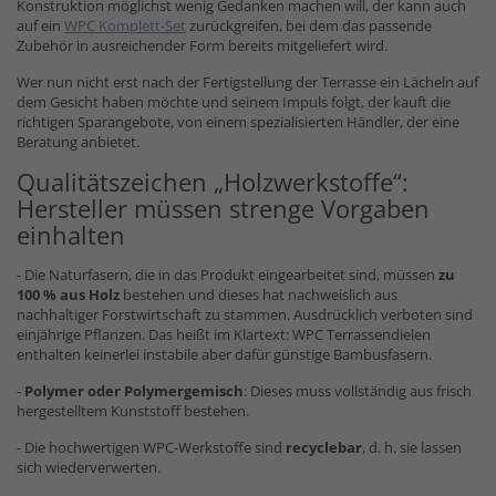
Konstruktion möglichst wenig Gedanken machen will, der kann auch
auf ein
WPC Komplett-Set
zurückgreifen, bei dem das passende
Zubehör in ausreichender Form bereits mitgeliefert wird.
Wer nun nicht erst nach der Fertigstellung der Terrasse ein Lächeln auf
dem Gesicht haben möchte und seinem Impuls folgt, der kauft die
richtigen Sparangebote, von einem spezialisierten Händler, der eine
Beratung anbietet.
Qualitätszeichen „Holzwerkstoffe“:
Hersteller müssen strenge Vorgaben
einhalten
- Die Naturfasern, die in das Produkt eingearbeitet sind, müssen
zu
100 % aus Holz
bestehen und dieses hat nachweislich aus
nachhaltiger Forstwirtschaft zu stammen. Ausdrücklich verboten sind
einjährige Pflanzen. Das heißt im Klartext: WPC Terrassendielen
enthalten keinerlei instabile aber dafür günstige Bambusfasern.
-
Polymer oder Polymergemisch
: Dieses muss vollständig aus frisch
hergestelltem Kunststoff bestehen.
- Die hochwertigen WPC-Werkstoffe sind
recyclebar
, d. h. sie lassen
sich wiederverwerten.