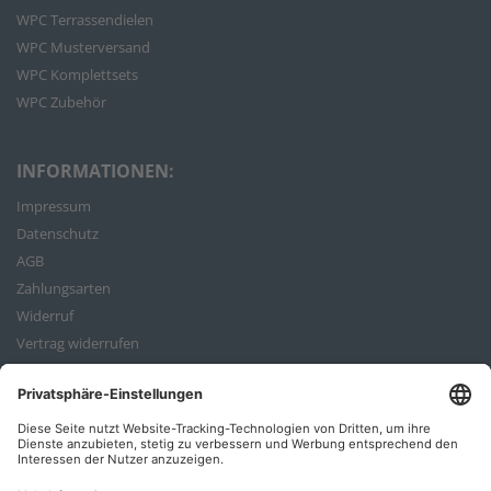
WPC Terrassendielen
WPC Musterversand
WPC Komplettsets
WPC Zubehör
INFORMATIONEN:
Impressum
Datenschutz
AGB
Zahlungsarten
Widerruf
Vertrag widerrufen
Bestellvorgang
ZAHLUNGSARTEN: