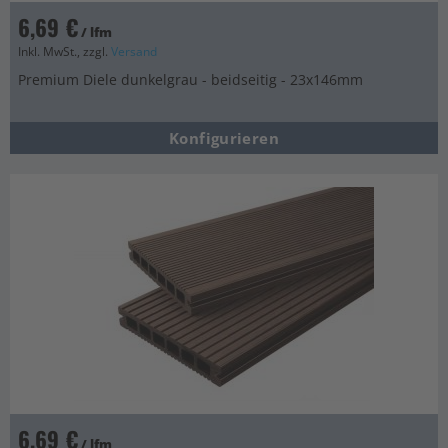
6,69 €
/ lfm
Inkl. MwSt., zzgl.
Versand
Premium Diele dunkelgrau - beidseitig - 23x146mm
Konfigurieren
6,69 €
/ lfm