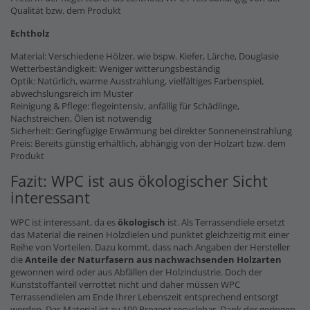
Qualität bzw. dem Produkt
Echtholz
Material: Verschiedene Hölzer, wie bspw. Kiefer, Lärche, Douglasie
Wetterbeständigkeit: Weniger witterungsbeständig
Optik: Natürlich, warme Ausstrahlung, vielfältiges Farbenspiel,
abwechslungsreich im Muster
Reinigung & Pflege: flegeintensiv, anfällig für Schädlinge,
Nachstreichen, Ölen ist notwendig
Sicherheit: Geringfügige Erwärmung bei direkter Sonneneinstrahlung
Preis: Bereits günstig erhältlich, abhängig von der Holzart bzw. dem
Produkt
Fazit: WPC ist aus ökologischer Sicht
interessant
WPC ist interessant, da es
ökologisch
ist. Als Terrassendiele ersetzt
das Material die reinen Holzdielen und punktet gleichzeitig mit einer
Reihe von Vorteilen. Dazu kommt, dass nach Angaben der Hersteller
die
Anteile der Naturfasern
aus nachwachsenden Holzarten
gewonnen wird oder aus Abfällen der Holzindustrie. Doch der
Kunststoffanteil verrottet nicht und daher müssen WPC
Terrassendielen am Ende Ihrer Lebenszeit entsprechend entsorgt
werden. Das Material ist zu 100 Prozent recyclebar. Dank der geringen