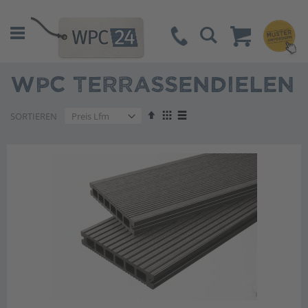
Suche
WPC TERRASSENDIELEN
Absteigend
Anzeigen
SORTIEREN
sortieren
als
Liste
Liste