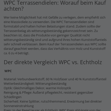
WPC Terrassendielen: Worauf beim Kauf
achten?
Wer keine Möglichkeit hat mit Gefälle zu verlegen, dem empfiehlt sich
eine Massivdiele zu verwenden. Die WPC Terrassendielen sind
formstabil und halten hohen Belastungen stand. Zudem sollte der
Terrassenbelag als witterungsbeständig gekennzeichnet sein. Zu
beachten ist, dass die Produkte von geringer Qualität nicht
witterungsbeständig sind und aufgrund ihres hohen Kunststoffanteils
sehr schnell verblassen. Beim Kauf der Terrassendielen aus WPC sollte
darauf geachtet werden, dass das Verhältnis von Holz und Kunststoff
ca. 6 zu 4 beträgt.
Der direkte Vergleich WPC vs. Echtholz
WPC
Material: Verbundwerkstoff, 60 % Holzfaser und 40 % Kunststoffanteil
Wetterbeständigkeit: Witterungsbeständig
Optik: Gleichmäßiges Dekor, warme Holzoptik
Reinigung & Pflege: Äußerst pflegeleicht, resistent gegenüber
Schädlingen
Sicherheit: Keine Splitter, rutschhemmend, Erwärmung bei direkter
Sonneneinstrahlung
Preis: In der Regel teurer als Echtholz, WPC Preis abhängig von der