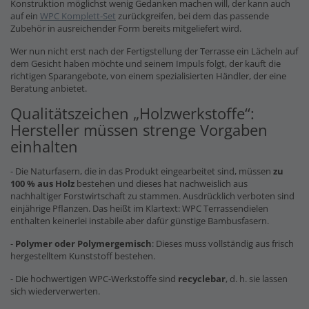
Konstruktion möglichst wenig Gedanken machen will, der kann auch
auf ein
WPC Komplett-Set
zurückgreifen, bei dem das passende
Zubehör in ausreichender Form bereits mitgeliefert wird.
Wer nun nicht erst nach der Fertigstellung der Terrasse ein Lächeln auf
dem Gesicht haben möchte und seinem Impuls folgt, der kauft die
richtigen Sparangebote, von einem spezialisierten Händler, der eine
Beratung anbietet.
Qualitätszeichen „Holzwerkstoffe“:
Hersteller müssen strenge Vorgaben
einhalten
- Die Naturfasern, die in das Produkt eingearbeitet sind, müssen
zu
100 % aus Holz
bestehen und dieses hat nachweislich aus
nachhaltiger Forstwirtschaft zu stammen. Ausdrücklich verboten sind
einjährige Pflanzen. Das heißt im Klartext: WPC Terrassendielen
enthalten keinerlei instabile aber dafür günstige Bambusfasern.
-
Polymer oder Polymergemisch
: Dieses muss vollständig aus frisch
hergestelltem Kunststoff bestehen.
- Die hochwertigen WPC-Werkstoffe sind
recyclebar
, d. h. sie lassen
sich wiederverwerten.