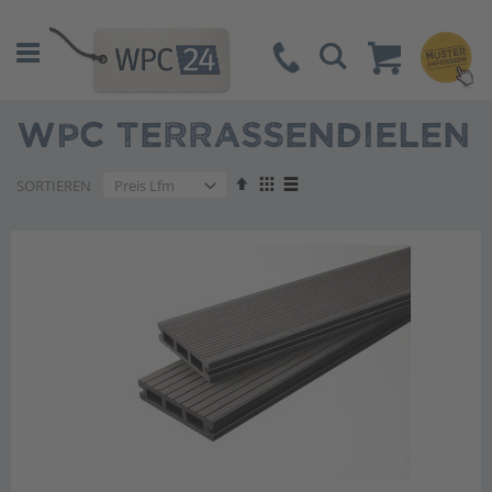
Suche
WPC TERRASSENDIELEN
Absteigend
Anzeigen
SORTIEREN
sortieren
als
Liste
Liste