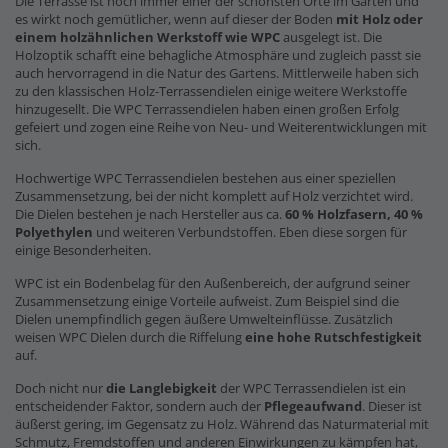
Die Terrasse ist noch immer einer der schönsten Orte im Garten und
es wirkt noch gemütlicher, wenn auf dieser der Boden
mit Holz oder
einem holzähnlichen Werkstoff wie WPC
ausgelegt ist. Die
Holzoptik schafft eine behagliche Atmosphäre und zugleich passt sie
auch hervorragend in die Natur des Gartens. Mittlerweile haben sich
zu den klassischen Holz-Terrassendielen einige weitere Werkstoffe
hinzugesellt. Die WPC Terrassendielen haben einen großen Erfolg
gefeiert und zogen eine Reihe von Neu- und Weiterentwicklungen mit
sich.
Hochwertige WPC Terrassendielen bestehen aus einer speziellen
Zusammensetzung, bei der nicht komplett auf Holz verzichtet wird.
Die Dielen bestehen je nach Hersteller aus ca.
60 % Holzfasern, 40 %
Polyethylen
und weiteren Verbundstoffen. Eben diese sorgen für
einige Besonderheiten.
WPC ist ein Bodenbelag für den Außenbereich, der aufgrund seiner
Zusammensetzung einige Vorteile aufweist. Zum Beispiel sind die
Dielen unempfindlich gegen äußere Umwelteinflüsse. Zusätzlich
weisen WPC Dielen durch die Riffelung
eine hohe Rutschfestigkeit
auf.
Doch nicht nur
die Langlebigkeit
der WPC Terrassendielen ist ein
entscheidender Faktor, sondern auch der
Pflegeaufwand
. Dieser ist
äußerst gering, im Gegensatz zu Holz. Während das Naturmaterial mit
Schmutz, Fremdstoffen und anderen Einwirkungen zu kämpfen hat,