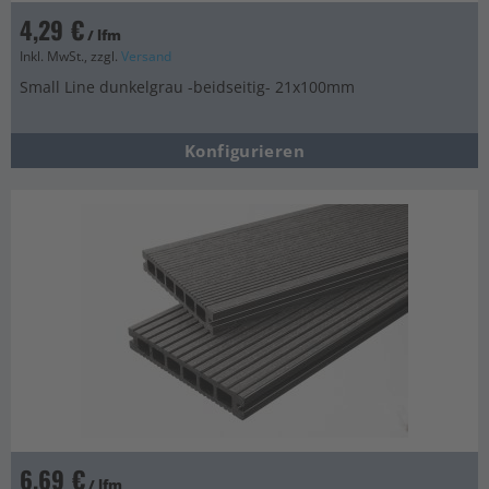
4,29 €
/ lfm
Inkl. MwSt., zzgl.
Versand
Small Line dunkelgrau -beidseitig- 21x100mm
Konfigurieren
6,69 €
/ lfm