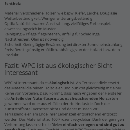
Echtholz
Material: Verschiedene Hölzer, wie bspw. Kiefer, Lärche, Douglasie
Wetterbeständigkeit: Weniger witterungsbeständig
Optik: Natürlich, warme Ausstrahlung, vielfältiges Farbenspiel,
abwechslungsreich im Muster
Reinigung & Pflege: flegeintensiv, anfällig für Schädlinge,
Nachstreichen, Ölen ist notwendig
Sicherheit: Geringfügige Erwärmung bei direkter Sonneneinstrahlung
Preis: Bereits günstig erhältlich, abhängig von der Holzart bzw. dem
Produkt
Fazit: WPC ist aus ökologischer Sicht
interessant
WPC ist interessant, da es
ökologisch
ist. Als Terrassendiele ersetzt
das Material die reinen Holzdielen und punktet gleichzeitig mit einer
Reihe von Vorteilen. Dazu kommt, dass nach Angaben der Hersteller
die
Anteile der Naturfasern
aus nachwachsenden Holzarten
gewonnen wird oder aus Abfällen der Holzindustrie. Doch der
Kunststoffanteil verrottet nicht und daher müssen WPC
Terrassendielen am Ende Ihrer Lebenszeit entsprechend entsorgt
werden. Das Material ist zu 100 Prozent recyclebar. Dank der geringen
Verformung lassen sich die Dielen
einfach verlegen und sind gut zu
bearbeiten
. Auch vom Gewicht her sind WPC Terrassendielen leichter