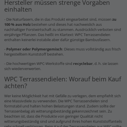
Hersteller müssen strenge Vorgaben
einhalten
- Die Naturfasern, die in das Produkt eingearbeitet sind, müssen
zu
100 % aus Holz
bestehen und dieses hat nachweislich aus
nachhaltiger Forstwirtschaft zu stammen. Ausdrücklich verboten sind
einjährige Pflanzen. Das heißt im Klartext: WPC Terrassendielen
enthalten keinerlei instabile aber dafür günstige Bambusfasern.
-
Polymer oder Polymergemisch
: Dieses muss vollständig aus frisch
hergestelltem Kunststoff bestehen.
- Die hochwertigen WPC-Werkstoffe sind
recyclebar
, d. h. sie lassen
sich wiederverwerten.
WPC Terrassendielen: Worauf beim Kauf
achten?
Wer keine Möglichkeit hat mit Gefälle zu verlegen, dem empfiehlt sich
eine Massivdiele zu verwenden. Die WPC Terrassendielen sind
formstabil und halten hohen Belastungen stand. Zudem sollte der
Terrassenbelag als witterungsbeständig gekennzeichnet sein. Zu
beachten ist, dass die Produkte von geringer Qualität nicht
witterungsbeständig sind und aufgrund ihres hohen Kunststoffanteils
sehr schnell verblassen. Beim Kauf der Terrassendielen aus WPC sollte