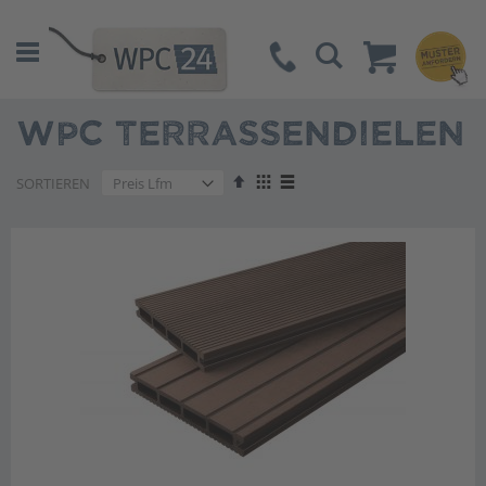
Suche
WPC TERRASSENDIELEN
Absteigend
Anzeigen
SORTIEREN
sortieren
als
Liste
Liste