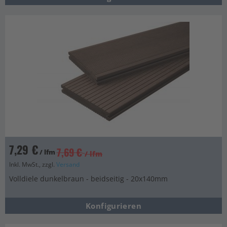
7,29 €
7,69 €
/ lfm
/ lfm
Inkl. MwSt., zzgl.
Versand
Volldiele dunkelbraun - beidseitig - 20x140mm
Konfigurieren