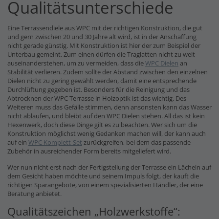
Qualitätsunterschiede
Eine Terrassendiele aus WPC mit der richtigen Konstruktion, die gut
und gern zwischen 20 und 30 Jahre alt wird, ist in der Anschaffung
nicht gerade günstig. Mit Konstruktion ist hier der zum Beispiel der
Unterbau gemeint. Zum einen dürfen die Traglatten nicht zu weit
auseinanderstehen, um zu vermeiden, dass die
WPC Dielen
an
Stabilität verlieren. Zudem sollte der Abstand zwischen den einzelnen
Dielen nicht zu gering gewählt werden, damit eine entsprechende
Durchlüftung gegeben ist. Besonders für die Reinigung und das
Abtrocknen der WPC Terrasse in Holzoptik ist das wichtig. Des
Weiteren muss das Gefälle stimmen, denn ansonsten kann das Wasser
nicht ablaufen, und bleibt auf den WPC Dielen stehen. All das ist kein
Hexenwerk, doch diese Dinge gilt es zu beachten. Wer sich um die
Konstruktion möglichst wenig Gedanken machen will, der kann auch
auf ein
WPC Komplett-Set
zurückgreifen, bei dem das passende
Zubehör in ausreichender Form bereits mitgeliefert wird.
Wer nun nicht erst nach der Fertigstellung der Terrasse ein Lächeln auf
dem Gesicht haben möchte und seinem Impuls folgt, der kauft die
richtigen Sparangebote, von einem spezialisierten Händler, der eine
Beratung anbietet.
Qualitätszeichen „Holzwerkstoffe“: