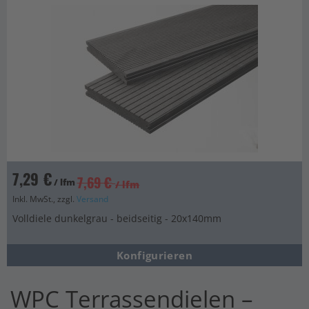
7,29 €
7,69 €
/ lfm
/ lfm
Inkl. MwSt., zzgl.
Versand
Volldiele dunkelgrau - beidseitig - 20x140mm
Konfigurieren
WPC Terrassendielen –