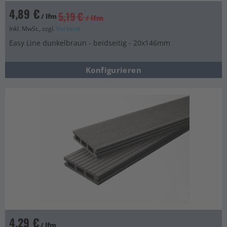
4,89 €
5,19 €
/ lfm
/ lfm
Inkl. MwSt., zzgl.
Versand
Easy Line dunkelbraun - beidseitig - 20x146mm
Konfigurieren
4,29 €
/ lfm