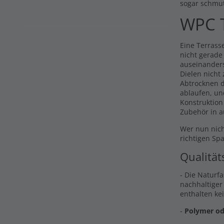
sogar schmu
WPC T
Eine Terrasse
nicht gerade
auseinander
Dielen nicht
Abtrocknen d
ablaufen, un
Konstruktion
Zubehör in a
Wer nun nich
richtigen Sp
Qualität
- Die Naturf
nachhaltiger
enthalten ke
-
Polymer od