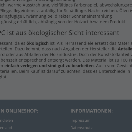
lich, warme Ausstrahlung, vielfältiges Farbenspiel, abwechslungsr
flege: flegeintensiv, anfällig für Schädlinge, Nachstreichen, Ölen 
Geringfügige Erwärmung bei direkter Sonneneinstrahlung
s günstig erhältlich, abhängig von der Holzart bzw. dem Produkt
PC ist aus ökologischer Sicht interessant
ressant, da es
ökologisch
ist. Als Terrassendiele ersetzt das Materi
rteilen. Dazu kommt, dass nach Angaben der Hersteller die
Anteil
d oder aus Abfällen der Holzindustrie. Doch der Kunststoffanteil
ebenszeit entsprechend entsorgt werden. Das Material ist zu 100 
len
einfach verlegen und sind gut zu bearbeiten
. Auch vom Gewicht
rialien. Beim Kauf ist darauf zu achten, dass es Unterschiede in 
ibt.
EN ONLINESHOP:
INFORMATIONEN:
ndielen
Impressum
ersand
Datenschutz