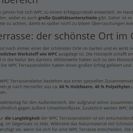
n Jahren hat sich WPC zu einem Erfolgsprodukt entwickelt. Im Hande
len, wobei es auch
große Qualitätsunterschiede
gibt. Daher ist e
kte zu achten, damit es später nicht zu bösen Überraschungen ko
errasse: der schönste Ort im
 ist noch immer einer der schönsten Orte im Garten und es wirkt 
y Line dunkelbraun -
Unterlegepads /
hnlichen Werkstoff wie WPC
ausgelegt ist. Die Holzoptik schafft 
dseitig - 20x146mm
Abstandhalter 3mm
 in die Natur des Gartens. Mittlerweile haben sich zu den klassisc
5,19 €
9 €
13,99 €
/ lfm
. Die WPC Terrassendielen haben einen großen Erfolg gefeiert und
/ lfm
Inkl. MwSt., zzgl.
Versand
l. MwSt., zzgl.
Versand
WPC Terrassendielen bestehen aus einer speziellen Zusammensetzun
Handmuster Breitdiele
dmuster Volldiele
Premium XL dunkelgrau -
hen je nach Hersteller aus ca.
60 % Holzfasern, 40 % Polyethylen
u
lbraun -beidseitig-
beidseitig-
ten.
0 €
0,00 €
l. MwSt., zzgl.
Versand
Bodenbelag für den Außenbereich, der aufgrund seiner Zusammenset
Inkl. MwSt., zzgl.
Versand
findlich gegen äußere Umwelteinflüsse. Zusätzlich weisen WPC Di
Handmuster Breitdiele
y Line helllbraun -
Volldiele XL dunkelgrau -
nur
die Langlebigkeit
der WPC Terrassendielen ist ein entscheidend
dseitig- 20x146mm
beidseitig-
ng, im Gegensatz zu Holz. Während das Naturmaterial mit Schmut
l. MwSt., zzgl.
Versand
0,00 €
eruhigt sei, wenn Sie sich für eine WPC Terrasse entscheiden. Die