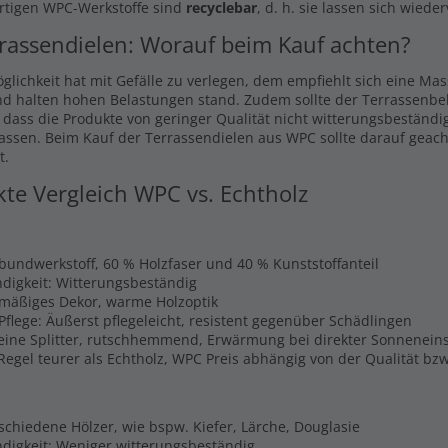
rtigen WPC-Werkstoffe sind
recyclebar
, d. h. sie lassen sich wiede
rassendielen: Worauf beim Kauf achten?
glichkeit hat mit Gefälle zu verlegen, dem empfiehlt sich eine Ma
nd halten hohen Belastungen stand. Zudem sollte der Terrassenbel
, dass die Produkte von geringer Qualität nicht witterungsbeständi
lassen. Beim Kauf der Terrassendielen aus WPC sollte darauf geach
t.
kte Vergleich WPC vs. Echtholz
rbundwerkstoff, 60 % Holzfaser und 40 % Kunststoffanteil
digkeit: Witterungsbeständig
hmäßiges Dekor, warme Holzoptik
Pflege: Äußerst pflegeleicht, resistent gegenüber Schädlingen
Keine Splitter, rutschhemmend, Erwärmung bei direkter Sonnenein
 Regel teurer als Echtholz, WPC Preis abhängig von der Qualität b
schiedene Hölzer, wie bspw. Kiefer, Lärche, Douglasie
digkeit: Weniger witterungsbeständig