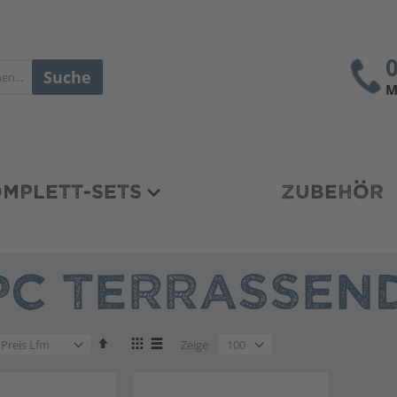
Suche
M
MPLETT-SETS
ZUBEHÖR
C TERRASSEND
en
Absteigend
Anzeigen
en
Zeige
sortieren
als
en
Liste
Liste
en