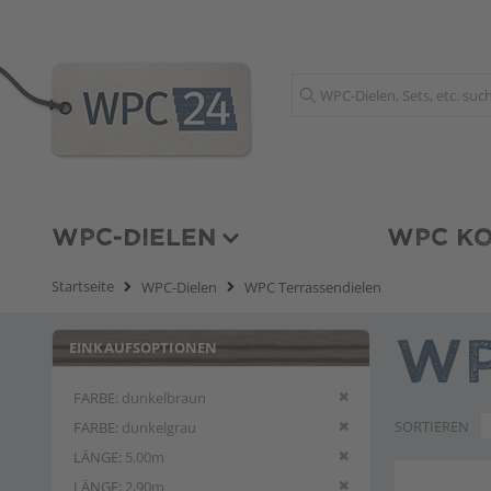
Suche
WPC-DIELEN
WPC KO
Startseite
WPC-Dielen
WPC Terrassendielen
EINKAUFSOPTIONEN
WP
Diesen Artikel entfern
FARBE
dunkelbraun
Diesen Artikel entfern
SORTIEREN
FARBE
dunkelgrau
Diesen Artikel entfern
LÄNGE
5,00m
Diesen Artikel entfern
LÄNGE
2,90m