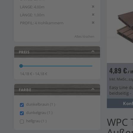
Diesen Artikel entfern
LÄNGE
4,00m
Diesen Artikel entfern
LÄNGE
1,00m
Diesen Artikel entfern
PROFIL
4 Hohlkammern
Alles löschen
PREIS
4,89 €
/ 
14,18 € - 14,18 €
Inkl. MwSt., zz
Easy Line d
FARBE
beidseitig 
Kon
item
dunkelbraun
1
item
dunkelgrau
1
WPC T
item
hellgrau
1
Auße