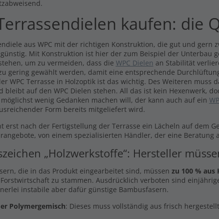
tzabweisend.
Inkl. MwSt., zzgl.
Versand
errassendielen kaufen: die Q
ndiele aus WPC mit der richtigen Konstruktion, die gut und gern zw
 günstig. Mit Konstruktion ist hier der zum Beispiel der Unterbau 
stehen, um zu vermeiden, dass die
WPC Dielen
an Stabilität verli
 zu gering gewählt werden, damit eine entsprechende Durchlüftung
er WPC Terrasse in Holzoptik ist das wichtig. Des Weiteren muss 
d bleibt auf den WPC Dielen stehen. All das ist kein Hexenwerk, do
 möglichst wenig Gedanken machen will, der kann auch auf ein
WP
usreichender Form bereits mitgeliefert wird.
t erst nach der Fertigstellung der Terrasse ein Lächeln auf dem G
arangebote, von einem spezialisierten Händler, der eine Beratung a
szeichen „Holzwerkstoffe“: Hersteller müss
asern, die in das Produkt eingearbeitet sind, müssen
zu 100 % aus 
 Forstwirtschaft zu stammen. Ausdrücklich verboten sind einjährige
inerlei instabile aber dafür günstige Bambusfasern.
er Polymergemisch
: Dieses muss vollständig aus frisch hergestel