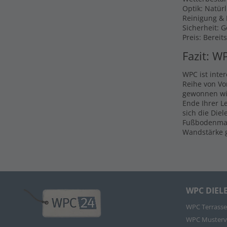
Optik: Natür
Reinigung & P
Sicherheit: 
Preis: Bereit
Fazit: W
WPC ist inte
Reihe von Vo
gewonnen wir
Ende Ihrer L
sich die Die
Fußbodenmate
Wandstärke g
WPC DIEL
WPC Terrasse
WPC Musterv