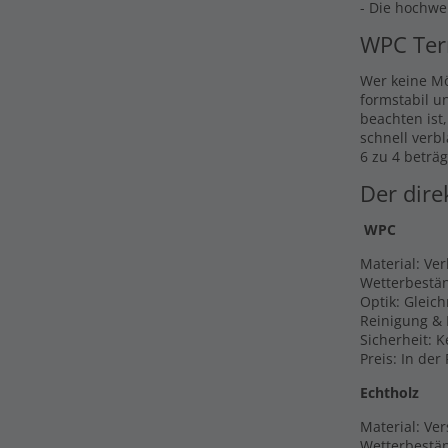
- Die hochwe
WPC Ter
Wer keine Mö
formstabil u
beachten ist
schnell verb
6 zu 4 beträg
Der dire
WPC
Material: Ve
Wetterbestän
Optik: Gleic
Reinigung & 
Sicherheit: 
Preis: In der
Echtholz
Material: Ver
Wetterbestän