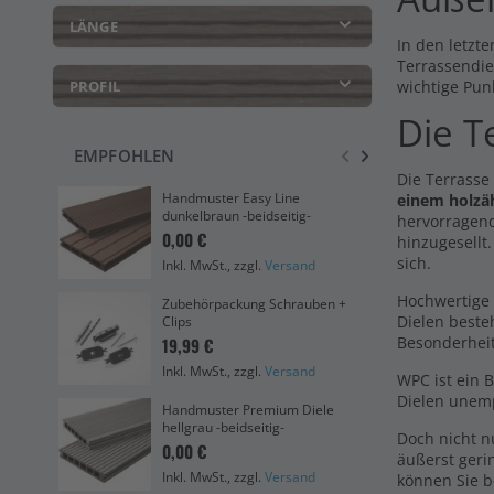
LÄNGE
In den letzte
Terrassendie
PROFIL
wichtige Pun
Die T
EMPFOHLEN
Die Terrasse
Eas
Handmuster Easy Line
einem holzä
bei
dunkelbraun -beidseitig-
hervorragend
4,8
0,00 €
hinzugesellt
sich.
Inkl. MwSt., zzgl.
Versand
Ink
Hochwertige 
Zubehörpackung Schrauben +
Han
Dielen beste
Clips
hel
Besonderhei
19,99 €
0,0
Inkl. MwSt., zzgl.
Versand
Ink
WPC ist ein 
Dielen unemp
Handmuster Premium Diele
Eas
hellgrau -beidseitig-
Doch nicht 
bei
0,00 €
äußerst geri
Ink
Inkl. MwSt., zzgl.
Versand
können Sie b