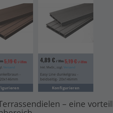
en
en
en
4,89 €
5,19 €
5,19 €
lfm
/ lfm
/ lfm
/ lfm
gl.
Versand
Inkl. MwSt., zzgl.
Versand
unkelbraun -
Easy Line dunkelgrau -
- 20x146mm
beidseitig- 20x146mm
figurieren
Konfigurieren
errassendielen – eine vorteil
nbereich