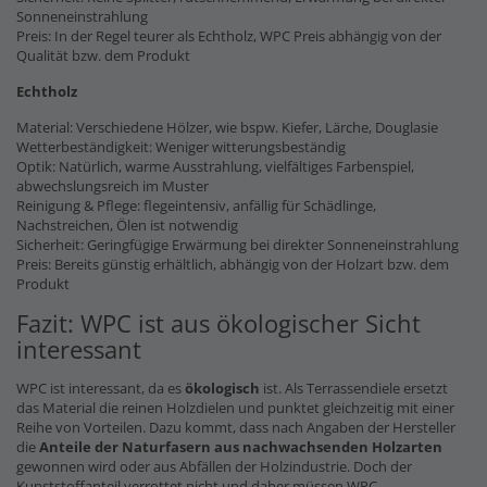
Sonneneinstrahlung
Preis: In der Regel teurer als Echtholz, WPC Preis abhängig von der
Qualität bzw. dem Produkt
Echtholz
Material: Verschiedene Hölzer, wie bspw. Kiefer, Lärche, Douglasie
Wetterbeständigkeit: Weniger witterungsbeständig
Optik: Natürlich, warme Ausstrahlung, vielfältiges Farbenspiel,
abwechslungsreich im Muster
Reinigung & Pflege: flegeintensiv, anfällig für Schädlinge,
Nachstreichen, Ölen ist notwendig
Sicherheit: Geringfügige Erwärmung bei direkter Sonneneinstrahlung
Preis: Bereits günstig erhältlich, abhängig von der Holzart bzw. dem
Produkt
Fazit: WPC ist aus ökologischer Sicht
interessant
WPC ist interessant, da es
ökologisch
ist. Als Terrassendiele ersetzt
das Material die reinen Holzdielen und punktet gleichzeitig mit einer
Reihe von Vorteilen. Dazu kommt, dass nach Angaben der Hersteller
die
Anteile der Naturfasern
aus nachwachsenden Holzarten
gewonnen wird oder aus Abfällen der Holzindustrie. Doch der
Kunststoffanteil verrottet nicht und daher müssen WPC