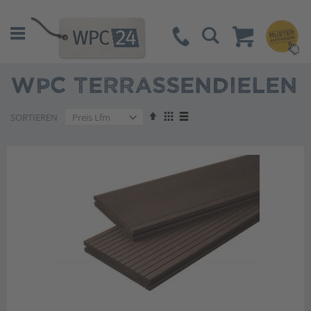
Suche
WPC TERRASSENDIELEN
Absteigend
Anzeigen
SORTIEREN
sortieren
als
Liste
Liste