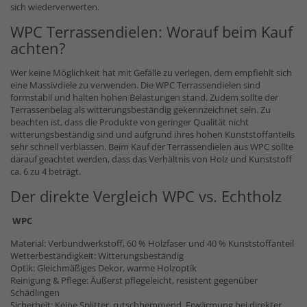
sich wiederverwerten.
WPC Terrassendielen: Worauf beim Kauf
achten?
Wer keine Möglichkeit hat mit Gefälle zu verlegen, dem empfiehlt sich
eine Massivdiele zu verwenden. Die WPC Terrassendielen sind
formstabil und halten hohen Belastungen stand. Zudem sollte der
Terrassenbelag als witterungsbeständig gekennzeichnet sein. Zu
beachten ist, dass die Produkte von geringer Qualität nicht
witterungsbeständig sind und aufgrund ihres hohen Kunststoffanteils
sehr schnell verblassen. Beim Kauf der Terrassendielen aus WPC sollte
darauf geachtet werden, dass das Verhältnis von Holz und Kunststoff
ca. 6 zu 4 beträgt.
Der direkte Vergleich WPC vs. Echtholz
WPC
Material: Verbundwerkstoff, 60 % Holzfaser und 40 % Kunststoffanteil
Wetterbeständigkeit: Witterungsbeständig
Optik: Gleichmäßiges Dekor, warme Holzoptik
Reinigung & Pflege: Äußerst pflegeleicht, resistent gegenüber
Schädlingen
Sicherheit: Keine Splitter, rutschhemmend, Erwärmung bei direkter