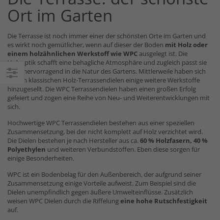
Ort im Garten
Die Terrasse ist noch immer einer der schönsten Orte im Garten und
es wirkt noch gemütlicher, wenn auf dieser der Boden
mit Holz oder
einem holzähnlichen Werkstoff wie WPC
ausgelegt ist. Die
Holzoptik schafft eine behagliche Atmosphäre und zugleich passt sie
auch hervorragend in die Natur des Gartens. Mittlerweile haben sich
zu den klassischen Holz-Terrassendielen einige weitere Werkstoffe
Einkaufsoptionen
hinzugesellt. Die WPC Terrassendielen haben einen großen Erfolg
gefeiert und zogen eine Reihe von Neu- und Weiterentwicklungen mit
sich.
Hochwertige WPC Terrassendielen bestehen aus einer speziellen
Zusammensetzung, bei der nicht komplett auf Holz verzichtet wird.
Die Dielen bestehen je nach Hersteller aus ca.
60 % Holzfasern, 40 %
Polyethylen
und weiteren Verbundstoffen. Eben diese sorgen für
einige Besonderheiten.
WPC ist ein Bodenbelag für den Außenbereich, der aufgrund seiner
Zusammensetzung einige Vorteile aufweist. Zum Beispiel sind die
Dielen unempfindlich gegen äußere Umwelteinflüsse. Zusätzlich
weisen WPC Dielen durch die Riffelung
eine hohe Rutschfestigkeit
auf.