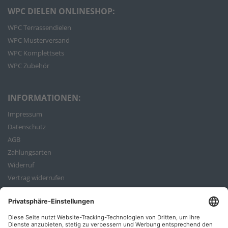
WPC DIELEN ONLINESHOP:
WPC Terrassendielen
WPC Musterversand
WPC Komplettsets
WPC Zubehör
INFORMATIONEN:
Impressum
Datenschutz
AGB
Zahlungsarten
Widerruf
Vertrag widerrufen
Bestellvorgang
ZAHLUNGSARTEN: