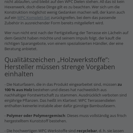
nicht ablaufen, und bleibt auf den WPC Dielen stehen. All das ist kein
Hexenwerk, doch diese Dinge gilt es zu beachten. Wer sich um die
Konstruktion möglichst wenig Gedanken machen will, der kann auch
auf ein
WPC Komplett-Set
zurückgreifen, bei dem das passende
Zubehör in ausreichender Form bereits mitgeliefert wird.
Wer nun nicht erst nach der Fertigstellung der Terrasse ein Lächeln auf
dem Gesicht haben möchte und seinem Impuls folgt, der kauft die
richtigen Sparangebote, von einem spezialisierten Händler, der eine
Beratung anbietet.
Qualitätszeichen „Holzwerkstoffe“:
Hersteller müssen strenge Vorgaben
einhalten
- Die Naturfasern, die in das Produkt eingearbeitet sind, müssen
zu
100 % aus Holz
bestehen und dieses hat nachweislich aus
nachhaltiger Forstwirtschaft zu stammen. Ausdrücklich verboten sind
einjährige Pflanzen. Das heißt im Klartext: WPC Terrassendielen
enthalten keinerlei instabile aber dafür günstige Bambusfasern.
-
Polymer oder Polymergemisch
: Dieses muss vollständig aus frisch
hergestelltem Kunststoff bestehen.
- Die hochwertigen WPC-Werkstoffe sind
recyclebar
, d. h. sie lassen