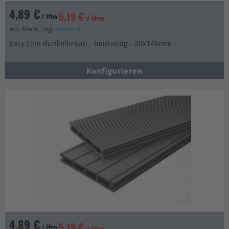
4,89 €
5,19 €
/ lfm
/ lfm
Inkl. MwSt., zzgl.
Versand
Easy Line dunkelbraun - beidseitig - 20x146mm
Konfigurieren
4,89 €
5,19 €
/ lfm
/ lfm