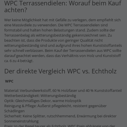
WPC Terrassendielen: Worauf beim Kauf
achten?
Wer keine Möglichkeit hat mit Gefälle zu verlegen, dem empfiehlt sich
eine Massivdiele zu verwenden. Die WPC Terrassendielen sind
formstabil und halten hohen Belastungen stand. Zudem sollte der
Terrassenbelag als witterungsbeständig gekennzeichnet sein. Zu
beachten ist, dass die Produkte von geringer Qualität nicht
witterungsbeständig sind und aufgrund ihres hohen Kunststoffanteils
sehr schnell verblassen. Beim Kauf der Terrassendielen aus WPC sollte
darauf geachtet werden, dass das Verhältnis von Holz und Kunststoff
ca. 6 zu 4 beträgt.
Der direkte Vergleich WPC vs. Echtholz
WPC
Material: Verbundwerkstoff, 60 % Holzfaser und 40 % Kunststoffanteil
Wetterbeständigkeit: Witterungsbeständig
Optik: Gleichmäßiges Dekor, warme Holzoptik
Reinigung & Pflege: Äußerst pflegeleicht, resistent gegenüber
Schädlingen
Sicherheit: Keine Splitter, rutschhemmend, Erwärmung bei direkter
Sonneneinstrahlung
Preis: In der Regel teurer als Echtholz, WPC Preis abhängig von der