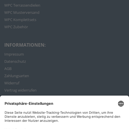
WPC Terrassendielen
WPC Musterversand
WPC Komplettsets
WPC Zubehör
INFORMATIONEN:
Impressum
Datenschutz
AGB
Zahlungsarten
Widerruf
Vertrag widerrufen
Bestellvorgang
ZAHLUNGSARTEN: