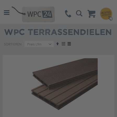
Suche
WPC TERRASSENDIELEN
Absteigend
Anzeigen
SORTIEREN
sortieren
als
Liste
Liste