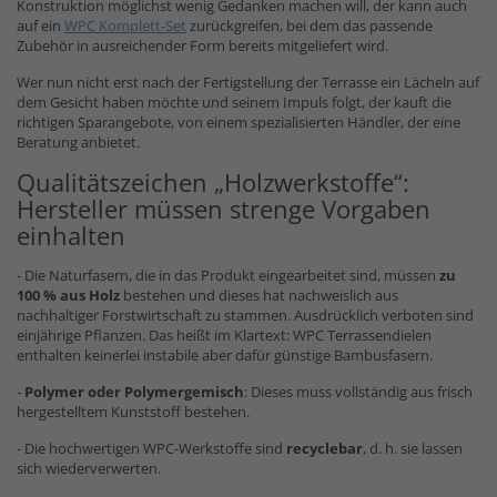
Konstruktion möglichst wenig Gedanken machen will, der kann auch
auf ein
WPC Komplett-Set
zurückgreifen, bei dem das passende
Zubehör in ausreichender Form bereits mitgeliefert wird.
Wer nun nicht erst nach der Fertigstellung der Terrasse ein Lächeln auf
dem Gesicht haben möchte und seinem Impuls folgt, der kauft die
richtigen Sparangebote, von einem spezialisierten Händler, der eine
Beratung anbietet.
Qualitätszeichen „Holzwerkstoffe“:
Hersteller müssen strenge Vorgaben
einhalten
- Die Naturfasern, die in das Produkt eingearbeitet sind, müssen
zu
100 % aus Holz
bestehen und dieses hat nachweislich aus
nachhaltiger Forstwirtschaft zu stammen. Ausdrücklich verboten sind
einjährige Pflanzen. Das heißt im Klartext: WPC Terrassendielen
enthalten keinerlei instabile aber dafür günstige Bambusfasern.
-
Polymer oder Polymergemisch
: Dieses muss vollständig aus frisch
hergestelltem Kunststoff bestehen.
- Die hochwertigen WPC-Werkstoffe sind
recyclebar
, d. h. sie lassen
sich wiederverwerten.