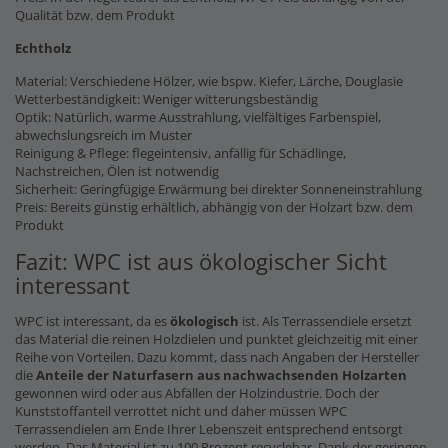
Qualität bzw. dem Produkt
Echtholz
Material: Verschiedene Hölzer, wie bspw. Kiefer, Lärche, Douglasie
Wetterbeständigkeit: Weniger witterungsbeständig
Optik: Natürlich, warme Ausstrahlung, vielfältiges Farbenspiel,
abwechslungsreich im Muster
Reinigung & Pflege: flegeintensiv, anfällig für Schädlinge,
Nachstreichen, Ölen ist notwendig
Sicherheit: Geringfügige Erwärmung bei direkter Sonneneinstrahlung
Preis: Bereits günstig erhältlich, abhängig von der Holzart bzw. dem
Produkt
Fazit: WPC ist aus ökologischer Sicht
interessant
WPC ist interessant, da es
ökologisch
ist. Als Terrassendiele ersetzt
das Material die reinen Holzdielen und punktet gleichzeitig mit einer
Reihe von Vorteilen. Dazu kommt, dass nach Angaben der Hersteller
die
Anteile der Naturfasern
aus nachwachsenden Holzarten
gewonnen wird oder aus Abfällen der Holzindustrie. Doch der
Kunststoffanteil verrottet nicht und daher müssen WPC
Terrassendielen am Ende Ihrer Lebenszeit entsprechend entsorgt
werden. Das Material ist zu 100 Prozent recyclebar. Dank der geringen