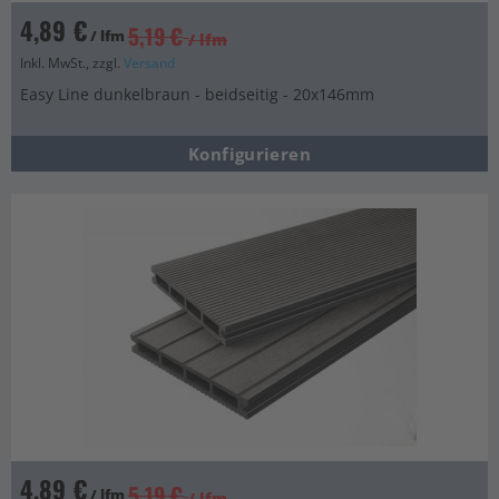
4,89 €
5,19 €
/ lfm
/ lfm
Inkl. MwSt., zzgl.
Versand
Easy Line dunkelbraun - beidseitig - 20x146mm
Konfigurieren
4,89 €
5,19 €
/ lfm
/ lfm