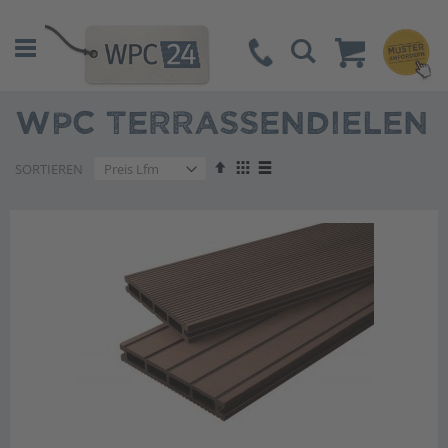
Suche
WPC TERRASSENDIELEN
Absteigend
Anzeigen
SORTIEREN
sortieren
als
Liste
Liste