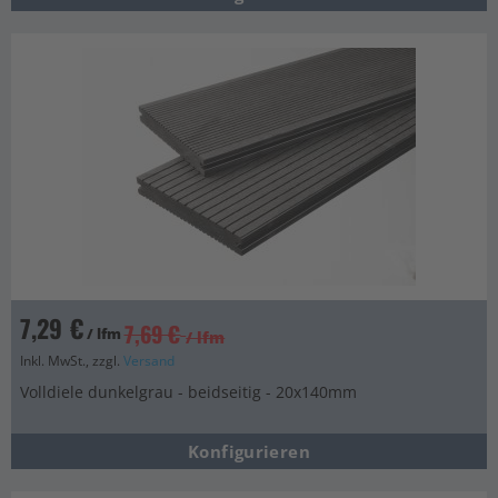
7,29 €
7,69 €
/ lfm
/ lfm
Inkl. MwSt., zzgl.
Versand
Volldiele dunkelgrau - beidseitig - 20x140mm
Konfigurieren