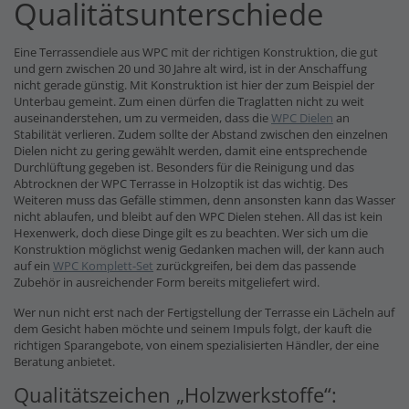
Qualitätsunterschiede
Eine Terrassendiele aus WPC mit der richtigen Konstruktion, die gut
und gern zwischen 20 und 30 Jahre alt wird, ist in der Anschaffung
nicht gerade günstig. Mit Konstruktion ist hier der zum Beispiel der
Unterbau gemeint. Zum einen dürfen die Traglatten nicht zu weit
auseinanderstehen, um zu vermeiden, dass die
WPC Dielen
an
Stabilität verlieren. Zudem sollte der Abstand zwischen den einzelnen
Dielen nicht zu gering gewählt werden, damit eine entsprechende
Durchlüftung gegeben ist. Besonders für die Reinigung und das
Abtrocknen der WPC Terrasse in Holzoptik ist das wichtig. Des
Weiteren muss das Gefälle stimmen, denn ansonsten kann das Wasser
nicht ablaufen, und bleibt auf den WPC Dielen stehen. All das ist kein
Hexenwerk, doch diese Dinge gilt es zu beachten. Wer sich um die
Konstruktion möglichst wenig Gedanken machen will, der kann auch
auf ein
WPC Komplett-Set
zurückgreifen, bei dem das passende
Zubehör in ausreichender Form bereits mitgeliefert wird.
Wer nun nicht erst nach der Fertigstellung der Terrasse ein Lächeln auf
dem Gesicht haben möchte und seinem Impuls folgt, der kauft die
richtigen Sparangebote, von einem spezialisierten Händler, der eine
Beratung anbietet.
Qualitätszeichen „Holzwerkstoffe“: