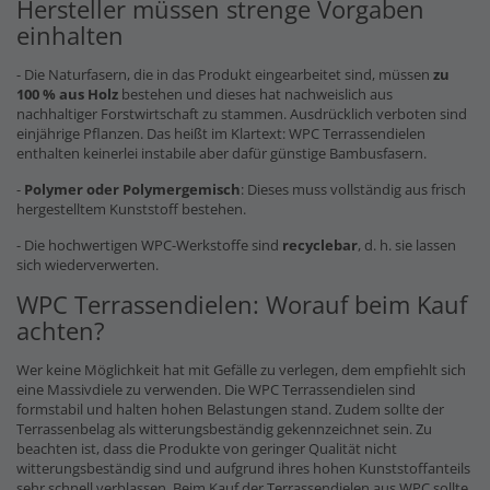
Hersteller müssen strenge Vorgaben
einhalten
- Die Naturfasern, die in das Produkt eingearbeitet sind, müssen
zu
100 % aus Holz
bestehen und dieses hat nachweislich aus
nachhaltiger Forstwirtschaft zu stammen. Ausdrücklich verboten sind
einjährige Pflanzen. Das heißt im Klartext: WPC Terrassendielen
enthalten keinerlei instabile aber dafür günstige Bambusfasern.
-
Polymer oder Polymergemisch
: Dieses muss vollständig aus frisch
hergestelltem Kunststoff bestehen.
- Die hochwertigen WPC-Werkstoffe sind
recyclebar
, d. h. sie lassen
sich wiederverwerten.
WPC Terrassendielen: Worauf beim Kauf
achten?
Wer keine Möglichkeit hat mit Gefälle zu verlegen, dem empfiehlt sich
eine Massivdiele zu verwenden. Die WPC Terrassendielen sind
formstabil und halten hohen Belastungen stand. Zudem sollte der
Terrassenbelag als witterungsbeständig gekennzeichnet sein. Zu
beachten ist, dass die Produkte von geringer Qualität nicht
witterungsbeständig sind und aufgrund ihres hohen Kunststoffanteils
sehr schnell verblassen. Beim Kauf der Terrassendielen aus WPC sollte