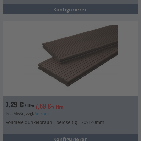
Konfigurieren
7,29 €
7,69 €
/ lfm
/ lfm
Inkl. MwSt., zzgl.
Versand
Volldiele dunkelbraun - beidseitig - 20x140mm
Konfigurieren