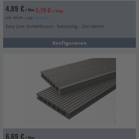
4,89 €
5,19 €
/ lfm
/ lfm
Inkl. MwSt., zzgl.
Versand
Easy Line dunkelbraun - beidseitig - 20x146mm
Konfigurieren
6,69 €
/ lfm