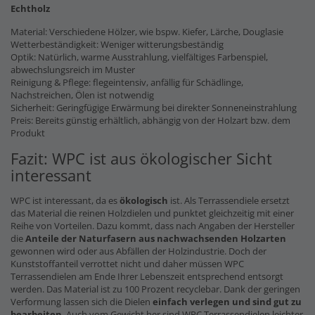
Echtholz
Material: Verschiedene Hölzer, wie bspw. Kiefer, Lärche, Douglasie
Wetterbeständigkeit: Weniger witterungsbeständig
Optik: Natürlich, warme Ausstrahlung, vielfältiges Farbenspiel,
abwechslungsreich im Muster
Reinigung & Pflege: flegeintensiv, anfällig für Schädlinge,
Nachstreichen, Ölen ist notwendig
Sicherheit: Geringfügige Erwärmung bei direkter Sonneneinstrahlung
Preis: Bereits günstig erhältlich, abhängig von der Holzart bzw. dem
Produkt
Fazit: WPC ist aus ökologischer Sicht
interessant
WPC ist interessant, da es
ökologisch
ist. Als Terrassendiele ersetzt
das Material die reinen Holzdielen und punktet gleichzeitig mit einer
Reihe von Vorteilen. Dazu kommt, dass nach Angaben der Hersteller
die
Anteile der Naturfasern
aus nachwachsenden Holzarten
gewonnen wird oder aus Abfällen der Holzindustrie. Doch der
Kunststoffanteil verrottet nicht und daher müssen WPC
Terrassendielen am Ende Ihrer Lebenszeit entsprechend entsorgt
werden. Das Material ist zu 100 Prozent recyclebar. Dank der geringen
Verformung lassen sich die Dielen
einfach verlegen und sind gut zu
bearbeiten
. Auch vom Gewicht her sind WPC Terrassendielen leichter