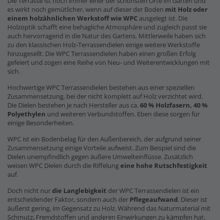
Die Terrasse ist noch immer einer der schönsten Orte im Garten und
es wirkt noch gemütlicher, wenn auf dieser der Boden
mit Holz oder
einem holzähnlichen Werkstoff wie WPC
ausgelegt ist. Die
Holzoptik schafft eine behagliche Atmosphäre und zugleich passt sie
auch hervorragend in die Natur des Gartens. Mittlerweile haben sich
zu den klassischen Holz-Terrassendielen einige weitere Werkstoffe
hinzugesellt. Die WPC Terrassendielen haben einen großen Erfolg
gefeiert und zogen eine Reihe von Neu- und Weiterentwicklungen mit
sich.
Hochwertige WPC Terrassendielen bestehen aus einer speziellen
Zusammensetzung, bei der nicht komplett auf Holz verzichtet wird.
Die Dielen bestehen je nach Hersteller aus ca.
60 % Holzfasern, 40 %
Polyethylen
und weiteren Verbundstoffen. Eben diese sorgen für
einige Besonderheiten.
WPC ist ein Bodenbelag für den Außenbereich, der aufgrund seiner
Zusammensetzung einige Vorteile aufweist. Zum Beispiel sind die
Dielen unempfindlich gegen äußere Umwelteinflüsse. Zusätzlich
weisen WPC Dielen durch die Riffelung
eine hohe Rutschfestigkeit
auf.
Doch nicht nur
die Langlebigkeit
der WPC Terrassendielen ist ein
entscheidender Faktor, sondern auch der
Pflegeaufwand
. Dieser ist
äußerst gering, im Gegensatz zu Holz. Während das Naturmaterial mit
Schmutz, Fremdstoffen und anderen Einwirkungen zu kämpfen hat,