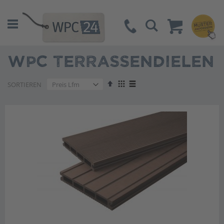
Suche
WPC TERRASSENDIELEN
Absteigend
Anzeigen
SORTIEREN
sortieren
als
Liste
Liste