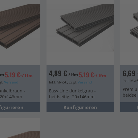
en
en
en
4,89 €
6,69 
5,19 €
5,19 €
lfm
/ lfm
/ lfm
/ lfm
Inkl. MwS
gl.
Versand
Inkl. MwSt., zzgl.
Versand
Premiu
unkelbraun -
Easy Line dunkelgrau -
beidse
- 20x146mm
beidseitig- 20x146mm
figurieren
Konfigurieren