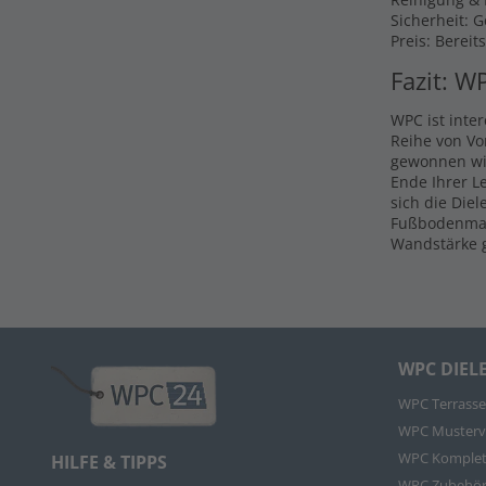
Sicherheit: 
Preis: Bereit
Fazit: W
WPC ist inte
Reihe von Vo
gewonnen wir
Ende Ihrer L
sich die Die
Fußbodenmate
Wandstärke g
WPC DIEL
WPC Terrasse
WPC Musterv
WPC Komplet
HILFE & TIPPS
WPC Zubehö