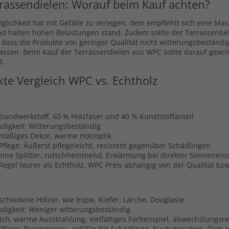
rassendielen: Worauf beim Kauf achten?
glichkeit hat mit Gefälle zu verlegen, dem empfiehlt sich eine Ma
nd halten hohen Belastungen stand. Zudem sollte der Terrassenbel
, dass die Produkte von geringer Qualität nicht witterungsbeständi
lassen. Beim Kauf der Terrassendielen aus WPC sollte darauf geach
t.
kte Vergleich WPC vs. Echtholz
rbundwerkstoff, 60 % Holzfaser und 40 % Kunststoffanteil
digkeit: Witterungsbeständig
hmäßiges Dekor, warme Holzoptik
Pflege: Äußerst pflegeleicht, resistent gegenüber Schädlingen
Keine Splitter, rutschhemmend, Erwärmung bei direkter Sonnenein
 Regel teurer als Echtholz, WPC Preis abhängig von der Qualität b
schiedene Hölzer, wie bspw. Kiefer, Lärche, Douglasie
digkeit: Weniger witterungsbeständig
lich, warme Ausstrahlung, vielfältiges Farbenspiel, abwechslungsr
flege: flegeintensiv, anfällig für Schädlinge, Nachstreichen, Ölen 