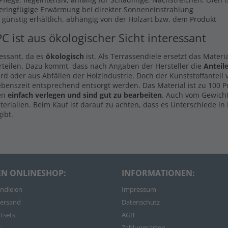
Geringfügige Erwärmung bei direkter Sonneneinstrahlung
s günstig erhältlich, abhängig von der Holzart bzw. dem Produkt
PC ist aus ökologischer Sicht interessant
ressant, da es
ökologisch
ist. Als Terrassendiele ersetzt das Materi
rteilen. Dazu kommt, dass nach Angaben der Hersteller die
Anteil
d oder aus Abfällen der Holzindustrie. Doch der Kunststoffanteil
ebenszeit entsprechend entsorgt werden. Das Material ist zu 100 
len
einfach verlegen und sind gut zu bearbeiten
. Auch vom Gewicht
rialien. Beim Kauf ist darauf zu achten, dass es Unterschiede in 
ibt.
EN ONLINESHOP:
INFORMATIONEN:
ndielen
Impressum
ersand
Datenschutz
tsets
AGB
r
Zahlungsarten