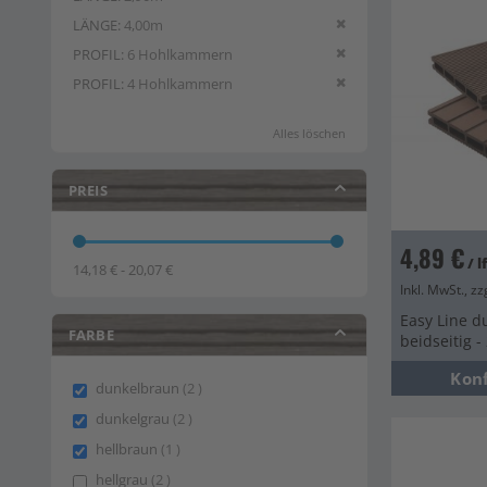
Diesen Artikel entfern
LÄNGE
4,00m
Diesen Artikel entfern
PROFIL
6 Hohlkammern
Diesen Artikel entfern
PROFIL
4 Hohlkammern
Alles löschen
PREIS
4,89 €
/ 
14,18 € - 20,07 €
Inkl. MwSt., zz
Easy Line d
FARBE
beidseitig 
Kon
items
dunkelbraun
2
items
dunkelgrau
2
item
hellbraun
1
items
hellgrau
2