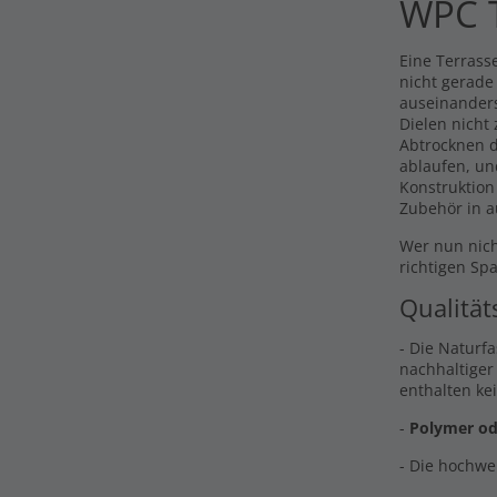
WPC T
Eine Terrasse
nicht gerade
auseinander
Dielen nicht
Abtrocknen d
ablaufen, un
Konstruktion
Zubehör in a
Wer nun nich
richtigen Sp
Qualität
- Die Naturf
nachhaltiger
enthalten ke
-
Polymer od
- Die hochwe