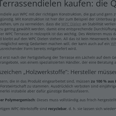
errassendielen kaufen: die Q
ndiele aus WPC mit der richtigen Konstruktion, die gut und gern zw
 günstig. Mit Konstruktion ist hier der zum Beispiel der Unterbau 
stehen, um zu vermeiden, dass die
WPC Dielen
an Stabilität verli
 zu gering gewählt werden, damit eine entsprechende Durchlüftung
er WPC Terrasse in Holzoptik ist das wichtig. Des Weiteren muss 
d bleibt auf den WPC Dielen stehen. All das ist kein Hexenwerk, do
 möglichst wenig Gedanken machen will, der kann auch auf ein
WP
usreichender Form bereits mitgeliefert wird.
t erst nach der Fertigstellung der Terrasse ein Lächeln auf dem G
arangebote, von einem spezialisierten Händler, der eine Beratung a
szeichen „Holzwerkstoffe“: Hersteller müss
asern, die in das Produkt eingearbeitet sind, müssen
zu 100 % aus 
 Forstwirtschaft zu stammen. Ausdrücklich verboten sind einjährige
inerlei instabile aber dafür günstige Bambusfasern.
er Polymergemisch
: Dieses muss vollständig aus frisch hergestel
rtigen WPC-Werkstoffe sind
recyclebar
, d. h. sie lassen sich wiede