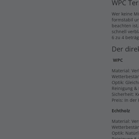
WPC Ter
Wer keine Mö
formstabil u
beachten ist
schnell verb
6 zu 4 beträg
Der dire
WPC
Material: Ve
Wetterbestän
Optik: Gleic
Reinigung & 
Sicherheit: 
Preis: In der
Echtholz
Material: Ver
Wetterbestän
Optik: Natür
Reinigung & P