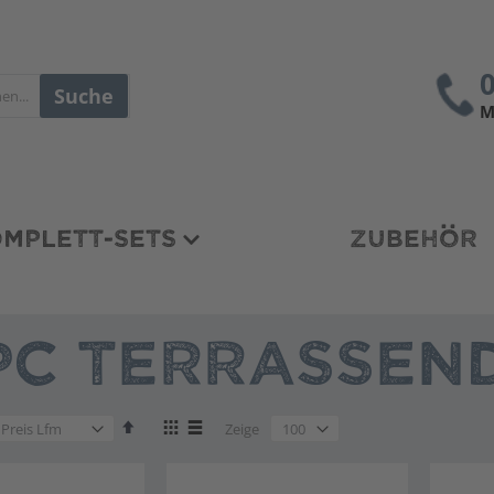
Suche
M
MPLETT-SETS
ZUBEHÖR
C TERRASSEND
en
Absteigend
Anzeigen
en
Zeige
sortieren
als
en
Liste
Liste
en