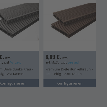
€
6,69 €
/ lfm
/ lfm
t., zzgl.
Versand
Inkl. MwSt., zzgl.
Versand
m Diele dunkelgrau -
Premium Diele dunkelbraun -
itig - 23x146mm
beidseitig - 23x146mm
Konfigurieren
Konfigurieren