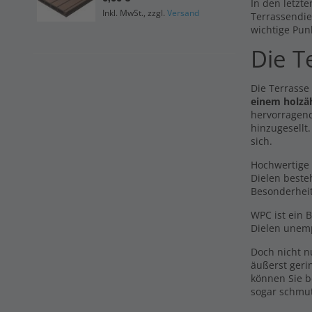
0,0
In den letzte
Inkl. MwSt., zzgl.
Versand
Terrassendie
Ink
wichtige Pun
Die T
Die Terrasse
einem holzä
hervorragend
hinzugesellt
sich.
Hochwertige 
Dielen beste
Besonderhei
WPC ist ein 
Dielen unemp
Doch nicht 
äußerst geri
können Sie b
sogar schmu