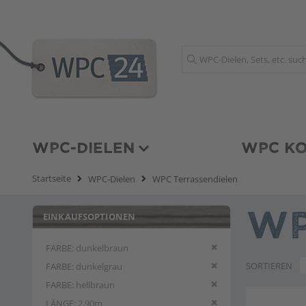
Suche
WPC-DIELEN
WPC KO
Startseite
WPC-Dielen
WPC Terrassendielen
EINKAUFSOPTIONEN
WP
Diesen Artikel entfern
FARBE
dunkelbraun
Diesen Artikel entfern
SORTIEREN
FARBE
dunkelgrau
Diesen Artikel entfern
FARBE
hellbraun
Diesen Artikel entfern
LÄNGE
2,90m