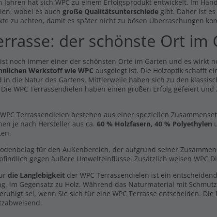
0 €
n Jahren hat sich WPC zu einem Erfolgsprodukt entwickelt. Im Hande
0,00 €
len, wobei es auch
große Qualitätsunterschiede
gibt. Daher ist e
l. MwSt., zzgl.
Versand
Inkl. MwSt., zzgl.
Versand
kte zu achten, damit es später nicht zu bösen Überraschungen ko
errasse: der schönste Ort im
 ist noch immer einer der schönsten Orte im Garten und es wirkt 
hnlichen Werkstoff wie WPC
ausgelegt ist. Die Holzoptik schafft 
 in die Natur des Gartens. Mittlerweile haben sich zu den klassisc
. Die WPC Terrassendielen haben einen großen Erfolg gefeiert und
WPC Terrassendielen bestehen aus einer speziellen Zusammensetzun
hen je nach Hersteller aus ca.
60 % Holzfasern, 40 % Polyethylen
u
ten.
Bodenbelag für den Außenbereich, der aufgrund seiner Zusammenset
findlich gegen äußere Umwelteinflüsse. Zusätzlich weisen WPC Di
nur
die Langlebigkeit
der WPC Terrassendielen ist ein entscheidend
ng, im Gegensatz zu Holz. Während das Naturmaterial mit Schmut
eruhigt sei, wenn Sie sich für eine WPC Terrasse entscheiden. Die
tzabweisend.