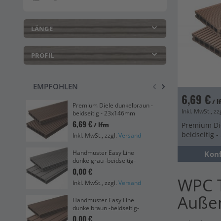
LÄNGE
PROFIL
EMPFOHLEN
6,69 €
/ 
Bre
Premium Diele dunkelbraun -
Inkl. MwSt., zz
dun
beidseitig - 23x146mm
20
6,69 €
Premium Die
/ lfm
12,
beidseitig 
Inkl. MwSt., zzgl.
Versand
Ink
Handmuster Easy Line
Kon
Han
dunkelgrau -beidseitig-
dun
0,00 €
0,0
WPC T
Inkl. MwSt., zzgl.
Versand
Ink
Auße
Handmuster Easy Line
Han
dunkelbraun -beidseitig-
dun
0,00 €