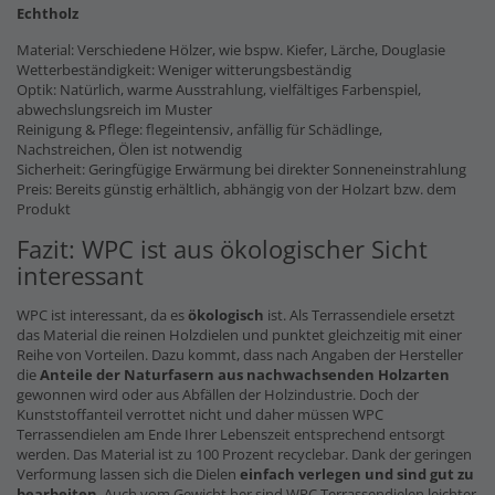
Echtholz
Material: Verschiedene Hölzer, wie bspw. Kiefer, Lärche, Douglasie
Wetterbeständigkeit: Weniger witterungsbeständig
Optik: Natürlich, warme Ausstrahlung, vielfältiges Farbenspiel,
abwechslungsreich im Muster
Reinigung & Pflege: flegeintensiv, anfällig für Schädlinge,
Nachstreichen, Ölen ist notwendig
Sicherheit: Geringfügige Erwärmung bei direkter Sonneneinstrahlung
Preis: Bereits günstig erhältlich, abhängig von der Holzart bzw. dem
Produkt
Fazit: WPC ist aus ökologischer Sicht
interessant
WPC ist interessant, da es
ökologisch
ist. Als Terrassendiele ersetzt
das Material die reinen Holzdielen und punktet gleichzeitig mit einer
Reihe von Vorteilen. Dazu kommt, dass nach Angaben der Hersteller
die
Anteile der Naturfasern
aus nachwachsenden Holzarten
gewonnen wird oder aus Abfällen der Holzindustrie. Doch der
Kunststoffanteil verrottet nicht und daher müssen WPC
Terrassendielen am Ende Ihrer Lebenszeit entsprechend entsorgt
werden. Das Material ist zu 100 Prozent recyclebar. Dank der geringen
Verformung lassen sich die Dielen
einfach verlegen und sind gut zu
bearbeiten
. Auch vom Gewicht her sind WPC Terrassendielen leichter