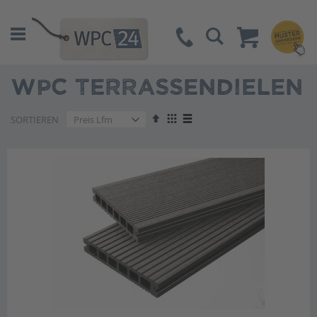
Suche
WPC TERRASSENDIELEN
Absteigend
Anzeigen
SORTIEREN
sortieren
als
Liste
Liste