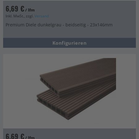
6,69 €
/ lfm
Inkl. MwSt., zzgl.
Versand
Premium Diele dunkelgrau - beidseitig - 23x146mm
Konfigurieren
6,69 €
/ lfm