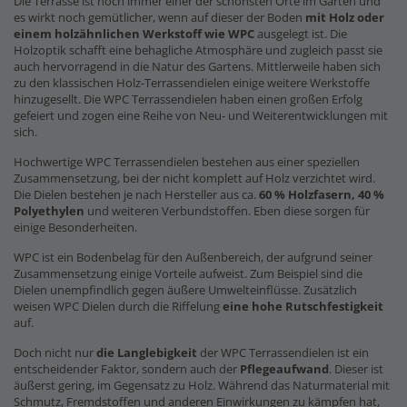
Die Terrasse ist noch immer einer der schönsten Orte im Garten und
es wirkt noch gemütlicher, wenn auf dieser der Boden
mit Holz oder
einem holzähnlichen Werkstoff wie WPC
ausgelegt ist. Die
Holzoptik schafft eine behagliche Atmosphäre und zugleich passt sie
auch hervorragend in die Natur des Gartens. Mittlerweile haben sich
zu den klassischen Holz-Terrassendielen einige weitere Werkstoffe
hinzugesellt. Die WPC Terrassendielen haben einen großen Erfolg
gefeiert und zogen eine Reihe von Neu- und Weiterentwicklungen mit
sich.
Hochwertige WPC Terrassendielen bestehen aus einer speziellen
Zusammensetzung, bei der nicht komplett auf Holz verzichtet wird.
Die Dielen bestehen je nach Hersteller aus ca.
60 % Holzfasern, 40 %
Polyethylen
und weiteren Verbundstoffen. Eben diese sorgen für
einige Besonderheiten.
WPC ist ein Bodenbelag für den Außenbereich, der aufgrund seiner
Zusammensetzung einige Vorteile aufweist. Zum Beispiel sind die
Dielen unempfindlich gegen äußere Umwelteinflüsse. Zusätzlich
weisen WPC Dielen durch die Riffelung
eine hohe Rutschfestigkeit
auf.
Doch nicht nur
die Langlebigkeit
der WPC Terrassendielen ist ein
entscheidender Faktor, sondern auch der
Pflegeaufwand
. Dieser ist
äußerst gering, im Gegensatz zu Holz. Während das Naturmaterial mit
Schmutz, Fremdstoffen und anderen Einwirkungen zu kämpfen hat,