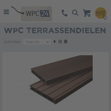
Suche
WPC TERRASSENDIELEN
Absteigend
Anzeigen
SORTIEREN
sortieren
als
Liste
Liste