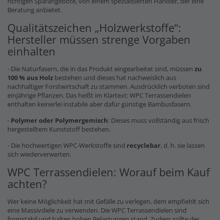
richtigen Sparangebote, von einem spezialisierten Händler, der eine
Beratung anbietet.
Qualitätszeichen „Holzwerkstoffe“:
Hersteller müssen strenge Vorgaben
einhalten
- Die Naturfasern, die in das Produkt eingearbeitet sind, müssen
zu
100 % aus Holz
bestehen und dieses hat nachweislich aus
nachhaltiger Forstwirtschaft zu stammen. Ausdrücklich verboten sind
einjährige Pflanzen. Das heißt im Klartext: WPC Terrassendielen
enthalten keinerlei instabile aber dafür günstige Bambusfasern.
-
Polymer oder Polymergemisch
: Dieses muss vollständig aus frisch
hergestelltem Kunststoff bestehen.
- Die hochwertigen WPC-Werkstoffe sind
recyclebar
, d. h. sie lassen
sich wiederverwerten.
WPC Terrassendielen: Worauf beim Kauf
achten?
Wer keine Möglichkeit hat mit Gefälle zu verlegen, dem empfiehlt sich
eine Massivdiele zu verwenden. Die WPC Terrassendielen sind
formstabil und halten hohen Belastungen stand. Zudem sollte der