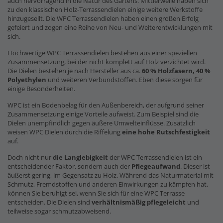
auch hervorragend in die Natur des Gartens. Mittlerweile haben sich
zu den klassischen Holz-Terrassendielen einige weitere Werkstoffe
hinzugesellt. Die WPC Terrassendielen haben einen großen Erfolg
gefeiert und zogen eine Reihe von Neu- und Weiterentwicklungen mit
sich.
Hochwertige WPC Terrassendielen bestehen aus einer speziellen
Zusammensetzung, bei der nicht komplett auf Holz verzichtet wird.
Die Dielen bestehen je nach Hersteller aus ca.
60 % Holzfasern, 40 %
Polyethylen
und weiteren Verbundstoffen. Eben diese sorgen für
einige Besonderheiten.
WPC ist ein Bodenbelag für den Außenbereich, der aufgrund seiner
Zusammensetzung einige Vorteile aufweist. Zum Beispiel sind die
Dielen unempfindlich gegen äußere Umwelteinflüsse. Zusätzlich
weisen WPC Dielen durch die Riffelung
eine hohe Rutschfestigkeit
auf.
Doch nicht nur
die Langlebigkeit
der WPC Terrassendielen ist ein
entscheidender Faktor, sondern auch der
Pflegeaufwand
. Dieser ist
äußerst gering, im Gegensatz zu Holz. Während das Naturmaterial mit
Schmutz, Fremdstoffen und anderen Einwirkungen zu kämpfen hat,
können Sie beruhigt sei, wenn Sie sich für eine WPC Terrasse
entscheiden. Die Dielen sind
verhältnismäßig pflegeleicht
und
teilweise sogar schmutzabweisend.