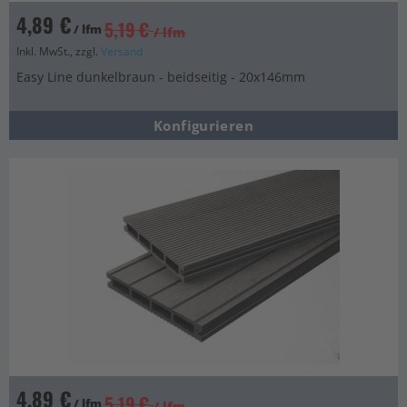
4,89 €
5,19 €
/ lfm
/ lfm
Inkl. MwSt., zzgl.
Versand
Easy Line dunkelbraun - beidseitig - 20x146mm
Konfigurieren
4,89 €
5,19 €
/ lfm
/ lfm