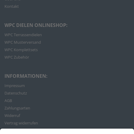
Kontakt
WPC DIELEN ONLINESHOP:
WPC Terrassendielen
WPC Musterversand
WPC Komplettsets
WPC Zubehör
INFORMATIONEN:
Impressum
Datenschutz
AGB
Zahlungsarten
Widerruf
Vertrag widerrufen
Bestellvorgang