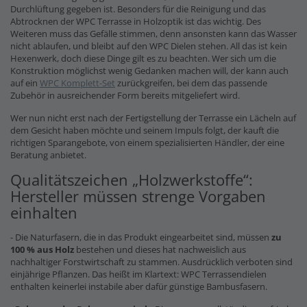
Durchlüftung gegeben ist. Besonders für die Reinigung und das
Abtrocknen der WPC Terrasse in Holzoptik ist das wichtig. Des
Weiteren muss das Gefälle stimmen, denn ansonsten kann das Wasser
nicht ablaufen, und bleibt auf den WPC Dielen stehen. All das ist kein
Hexenwerk, doch diese Dinge gilt es zu beachten. Wer sich um die
Konstruktion möglichst wenig Gedanken machen will, der kann auch
auf ein
WPC Komplett-Set
zurückgreifen, bei dem das passende
Zubehör in ausreichender Form bereits mitgeliefert wird.
Wer nun nicht erst nach der Fertigstellung der Terrasse ein Lächeln auf
dem Gesicht haben möchte und seinem Impuls folgt, der kauft die
richtigen Sparangebote, von einem spezialisierten Händler, der eine
Beratung anbietet.
Qualitätszeichen „Holzwerkstoffe“:
Hersteller müssen strenge Vorgaben
einhalten
- Die Naturfasern, die in das Produkt eingearbeitet sind, müssen
zu
100 % aus Holz
bestehen und dieses hat nachweislich aus
nachhaltiger Forstwirtschaft zu stammen. Ausdrücklich verboten sind
einjährige Pflanzen. Das heißt im Klartext: WPC Terrassendielen
enthalten keinerlei instabile aber dafür günstige Bambusfasern.