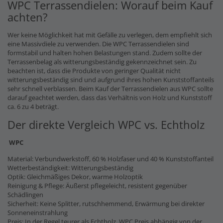
WPC Terrassendielen: Worauf beim Kauf
achten?
Wer keine Möglichkeit hat mit Gefälle zu verlegen, dem empfiehlt sich
eine Massivdiele zu verwenden. Die WPC Terrassendielen sind
formstabil und halten hohen Belastungen stand. Zudem sollte der
Terrassenbelag als witterungsbeständig gekennzeichnet sein. Zu
beachten ist, dass die Produkte von geringer Qualität nicht
witterungsbeständig sind und aufgrund ihres hohen Kunststoffanteils
sehr schnell verblassen. Beim Kauf der Terrassendielen aus WPC sollte
darauf geachtet werden, dass das Verhältnis von Holz und Kunststoff
ca. 6 zu 4 beträgt.
Der direkte Vergleich WPC vs. Echtholz
WPC
Material: Verbundwerkstoff, 60 % Holzfaser und 40 % Kunststoffanteil
Wetterbeständigkeit: Witterungsbeständig
Optik: Gleichmäßiges Dekor, warme Holzoptik
Reinigung & Pflege: Äußerst pflegeleicht, resistent gegenüber
Schädlingen
Sicherheit: Keine Splitter, rutschhemmend, Erwärmung bei direkter
Sonneneinstrahlung
Preis: In der Regel teurer als Echtholz, WPC Preis abhängig von der