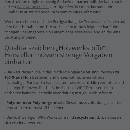
Konstruktion möglichst wenig Gedanken machen will, der kann auch
auf ein
WPC Komplett-Set
zurückgreifen, bei dem das passende
Zubehör in ausreichender Form bereits mitgeliefert wird.
Wer nun nicht erst nach der Fertigstellung der Terrasse ein Lächeln auf
dem Gesicht haben möchte und seinem Impuls folgt, der kauft die
richtigen Sparangebote, von einem spezialisierten Händler, der eine
Beratung anbietet.
Qualitätszeichen „Holzwerkstoffe“:
Hersteller müssen strenge Vorgaben
einhalten
- Die Naturfasern, die in das Produkt eingearbeitet sind, müssen
zu
100 % aus Holz
bestehen und dieses hat nachweislich aus
nachhaltiger Forstwirtschaft zu stammen. Ausdrücklich verboten sind
einjährige Pflanzen. Das heißt im Klartext: WPC Terrassendielen
enthalten keinerlei instabile aber dafür günstige Bambusfasern.
-
Polymer oder Polymergemisch
: Dieses muss vollständig aus frisch
hergestelltem Kunststoff bestehen.
- Die hochwertigen WPC-Werkstoffe sind
recyclebar
, d. h. sie lassen
sich wiederverwerten.