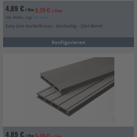
4,89 €
5,19 €
/ lfm
/ lfm
Inkl. MwSt., zzgl.
Versand
Easy Line dunkelbraun - beidseitig - 20x146mm
Konfigurieren
4,89 €
5,19 €
/ lfm
/ lfm