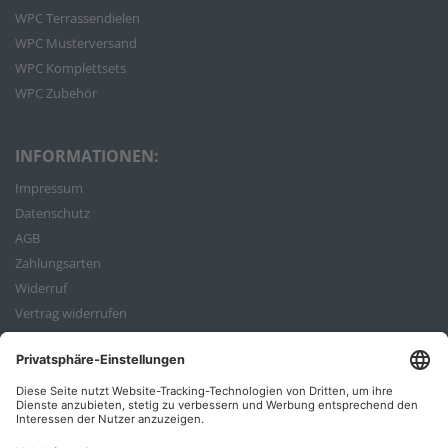
WPC Terrassendielen
WPC Musterversand
WPC Komplettsets
WPC Zubehör
INFORMATIONEN:
Impressum
Datenschutz
AGB
Zahlungsarten
Widerruf
Vertrag widerrufen
Bestellvorgang
ZAHLUNGSARTEN: