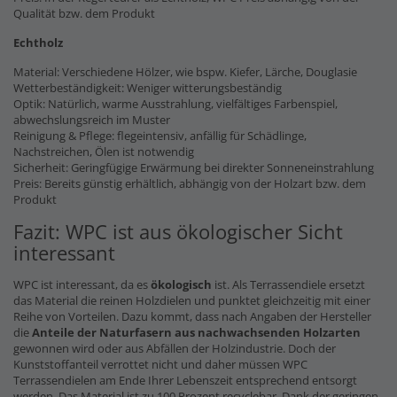
Qualität bzw. dem Produkt
Echtholz
Material: Verschiedene Hölzer, wie bspw. Kiefer, Lärche, Douglasie
Wetterbeständigkeit: Weniger witterungsbeständig
Optik: Natürlich, warme Ausstrahlung, vielfältiges Farbenspiel,
abwechslungsreich im Muster
Reinigung & Pflege: flegeintensiv, anfällig für Schädlinge,
Nachstreichen, Ölen ist notwendig
Sicherheit: Geringfügige Erwärmung bei direkter Sonneneinstrahlung
Preis: Bereits günstig erhältlich, abhängig von der Holzart bzw. dem
Produkt
Fazit: WPC ist aus ökologischer Sicht
interessant
WPC ist interessant, da es
ökologisch
ist. Als Terrassendiele ersetzt
das Material die reinen Holzdielen und punktet gleichzeitig mit einer
Reihe von Vorteilen. Dazu kommt, dass nach Angaben der Hersteller
die
Anteile der Naturfasern
aus nachwachsenden Holzarten
gewonnen wird oder aus Abfällen der Holzindustrie. Doch der
Kunststoffanteil verrottet nicht und daher müssen WPC
Terrassendielen am Ende Ihrer Lebenszeit entsprechend entsorgt
werden. Das Material ist zu 100 Prozent recyclebar. Dank der geringen