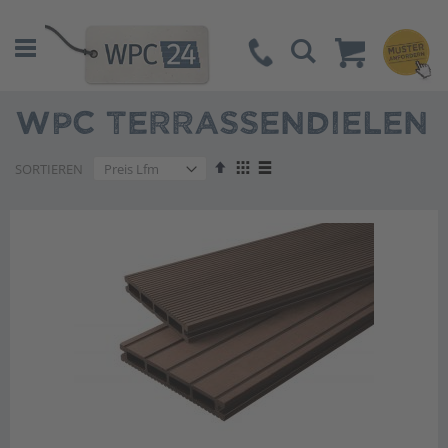
Suche
WPC TERRASSENDIELEN
Absteigend
Anzeigen
SORTIEREN
sortieren
als
Liste
Liste