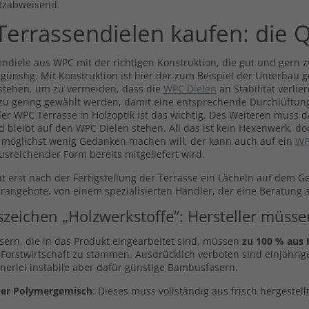
tzabweisend.
errassendielen kaufen: die Q
ndiele aus WPC mit der richtigen Konstruktion, die gut und gern zw
 günstig. Mit Konstruktion ist hier der zum Beispiel der Unterbau 
stehen, um zu vermeiden, dass die
WPC Dielen
an Stabilität verli
 zu gering gewählt werden, damit eine entsprechende Durchlüftung
er WPC Terrasse in Holzoptik ist das wichtig. Des Weiteren muss 
d bleibt auf den WPC Dielen stehen. All das ist kein Hexenwerk, do
 möglichst wenig Gedanken machen will, der kann auch auf ein
WP
usreichender Form bereits mitgeliefert wird.
t erst nach der Fertigstellung der Terrasse ein Lächeln auf dem G
arangebote, von einem spezialisierten Händler, der eine Beratung a
szeichen „Holzwerkstoffe“: Hersteller müss
asern, die in das Produkt eingearbeitet sind, müssen
zu 100 % aus 
 Forstwirtschaft zu stammen. Ausdrücklich verboten sind einjährige
inerlei instabile aber dafür günstige Bambusfasern.
er Polymergemisch
: Dieses muss vollständig aus frisch hergestel