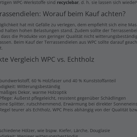
rtigen WPC-Werkstoffe sind
recyclebar
, d. h. sie lassen sich wiede
rassendielen: Worauf beim Kauf achten?
glichkeit hat mit Gefälle zu verlegen, dem empfiehlt sich eine Ma
nd halten hohen Belastungen stand. Zudem sollte der Terrassenbel
, dass die Produkte von geringer Qualität nicht witterungsbeständi
lassen. Beim Kauf der Terrassendielen aus WPC sollte darauf geach
t.
kte Vergleich WPC vs. Echtholz
rbundwerkstoff, 60 % Holzfaser und 40 % Kunststoffanteil
digkeit: Witterungsbeständig
hmäßiges Dekor, warme Holzoptik
Pflege: Äußerst pflegeleicht, resistent gegenüber Schädlingen
Keine Splitter, rutschhemmend, Erwärmung bei direkter Sonnenein
 Regel teurer als Echtholz, WPC Preis abhängig von der Qualität b
schiedene Hölzer, wie bspw. Kiefer, Lärche, Douglasie
digkeit: Weniger witterungsbeständig