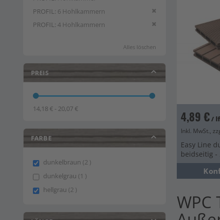
Diesen Artikel entfern
PROFIL
6 Hohlkammern
Diesen Artikel entfern
PROFIL
4 Hohlkammern
Alles löschen
PREIS
14,18 € - 20,07 €
4,89 €
/ 
Inkl. MwSt., zz
FARBE
Easy Line d
beidseitig 
items
dunkelbraun
2
Kon
item
dunkelgrau
1
items
hellgrau
2
WPC T
Auße