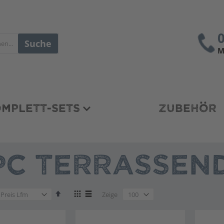
Suche
M
MPLETT-SETS
ZUBEHÖR
C TERRASSEND
en
Absteigend
Anzeigen
en
Zeige
sortieren
als
en
Liste
Liste
en