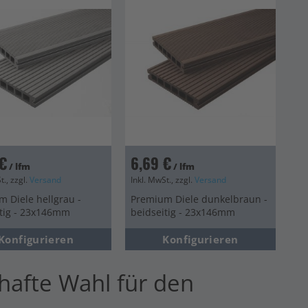
€
6,69 €
/ lfm
/ lfm
t., zzgl.
Versand
Inkl. MwSt., zzgl.
Versand
 Diele hellgrau -
Premium Diele dunkelbraun -
itig - 23x146mm
beidseitig - 23x146mm
Konfigurieren
Konfigurieren
hafte Wahl für den