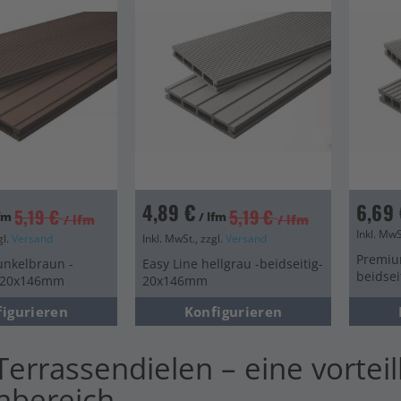
en
en
4,89 €
6,69 
5,19 €
5,19 €
lfm
/ lfm
/ lfm
/ lfm
Inkl. MwS
gl.
Versand
Inkl. MwSt., zzgl.
Versand
Premium
unkelbraun -
Easy Line hellgrau -beidseitig-
beidse
- 20x146mm
20x146mm
figurieren
Konfigurieren
errassendielen – eine vorteil
nbereich