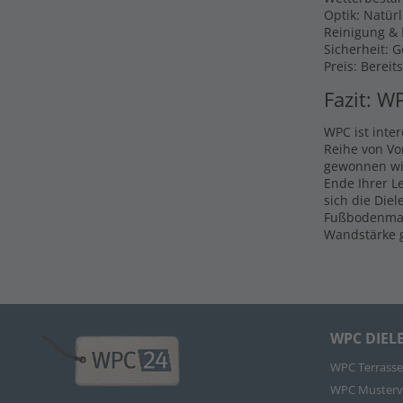
Optik: Natür
Reinigung & P
Sicherheit: 
Preis: Bereit
Fazit: W
WPC ist inte
Reihe von Vo
gewonnen wir
Ende Ihrer L
sich die Die
Fußbodenmate
Wandstärke g
WPC DIEL
WPC Terrasse
WPC Musterv