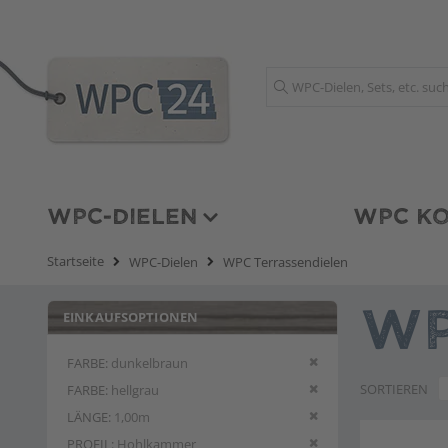
Suche
WPC-DIELEN
WPC KO
Startseite
WPC-Dielen
WPC Terrassendielen
EINKAUFSOPTIONEN
WP
Diesen Artikel entfern
FARBE
dunkelbraun
Diesen Artikel entfern
SORTIEREN
FARBE
hellgrau
Diesen Artikel entfern
LÄNGE
1,00m
Diesen Artikel entfern
PROFIL
Hohlkammer