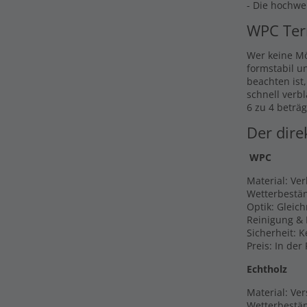
- Die hochwe
WPC Ter
Wer keine Mö
formstabil u
beachten ist
schnell verb
6 zu 4 beträg
Der dire
WPC
Material: Ve
Wetterbestän
Optik: Gleic
Reinigung & 
Sicherheit: 
Preis: In der
Echtholz
Material: Ver
Wetterbestän