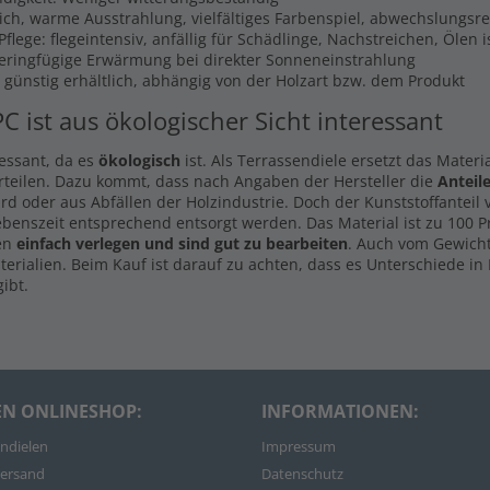
lich, warme Ausstrahlung, vielfältiges Farbenspiel, abwechslungsr
flege: flegeintensiv, anfällig für Schädlinge, Nachstreichen, Ölen 
Geringfügige Erwärmung bei direkter Sonneneinstrahlung
s günstig erhältlich, abhängig von der Holzart bzw. dem Produkt
PC ist aus ökologischer Sicht interessant
ressant, da es
ökologisch
ist. Als Terrassendiele ersetzt das Materi
rteilen. Dazu kommt, dass nach Angaben der Hersteller die
Anteil
d oder aus Abfällen der Holzindustrie. Doch der Kunststoffanteil
ebenszeit entsprechend entsorgt werden. Das Material ist zu 100 
len
einfach verlegen und sind gut zu bearbeiten
. Auch vom Gewicht
rialien. Beim Kauf ist darauf zu achten, dass es Unterschiede in 
ibt.
EN ONLINESHOP:
INFORMATIONEN:
ndielen
Impressum
ersand
Datenschutz