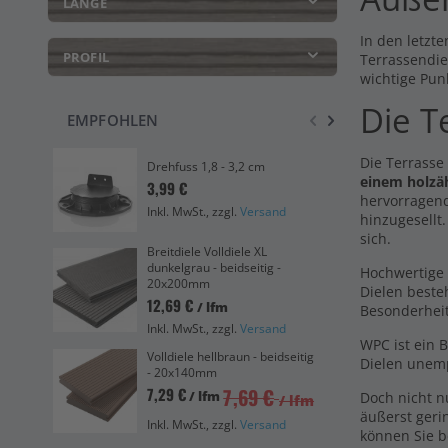
LÄNGE
In den letzte
PROFIL
Terrassendie
wichtige Pun
Die T
EMPFOHLEN
Han
Die Terrasse
Drehfuss 1,8 - 3,2 cm
Vol
einem holzä
3,99 €
bei
hervorragend
0,0
Inkl. MwSt., zzgl.
Versand
hinzugesellt
Ink
sich.
Breitdiele Volldiele XL
Han
dunkelgrau - beidseitig -
Hochwertige 
hel
20x200mm
Dielen beste
0,0
12,69 €
/ lfm
Besonderhei
Ink
Inkl. MwSt., zzgl.
Versand
WPC ist ein 
Volldiele hellbraun - beidseitig
Han
Dielen unemp
- 20x140mm
Vol
bei
7,69 €
7,29 €
/ lfm
Doch nicht 
/ lfm
0,0
äußerst geri
Inkl. MwSt., zzgl.
Versand
Ink
können Sie b