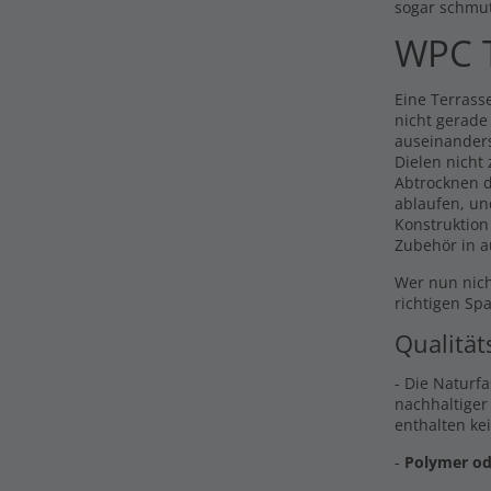
sogar schmu
WPC T
Eine Terrasse
nicht gerade
auseinander
Dielen nicht
Abtrocknen d
ablaufen, un
Konstruktion
Zubehör in a
Wer nun nich
richtigen Sp
Qualität
- Die Naturf
nachhaltiger
enthalten ke
-
Polymer od