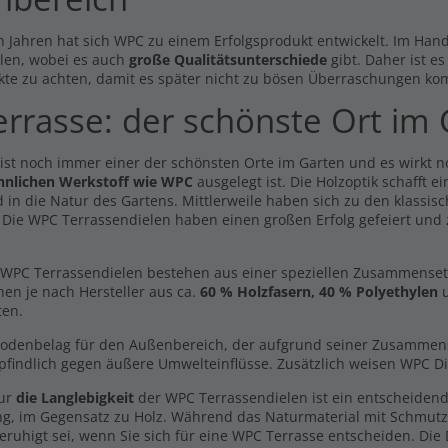
n Jahren hat sich WPC zu einem Erfolgsprodukt entwickelt. Im Hande
len, wobei es auch
große Qualitätsunterschiede
gibt. Daher ist e
kte zu achten, damit es später nicht zu bösen Überraschungen ko
errasse: der schönste Ort im
dmuster Breitdiele
Handmuster Premium Diele
 ist noch immer einer der schönsten Orte im Garten und es wirkt 
ldiele XL dunkelgrau -
hellgrau -beidseitig-
hnlichen Werkstoff wie WPC
ausgelegt ist. Die Holzoptik schafft 
dseitig-
0,00 €
 in die Natur des Gartens. Mittlerweile haben sich zu den klassisc
0 €
. Die WPC Terrassendielen haben einen großen Erfolg gefeiert und
Inkl. MwSt., zzgl.
Versand
l. MwSt., zzgl.
Versand
Zubehörpackung Schrauben +
dmuster Volldiele
Clips
WPC Terrassendielen bestehen aus einer speziellen Zusammensetzun
lgrau -beidseitig-
19,99 €
hen je nach Hersteller aus ca.
60 % Holzfasern, 40 % Polyethylen
u
0 €
ten.
Inkl. MwSt., zzgl.
Versand
l. MwSt., zzgl.
Versand
Bodenbelag für den Außenbereich, der aufgrund seiner Zusammenset
dmuster Breitdiele
Wurzelvlies
findlich gegen äußere Umwelteinflüsse. Zusätzlich weisen WPC Di
ldiele XL hellbraun -
49,99 €
dseitig-
nur
die Langlebigkeit
der WPC Terrassendielen ist ein entscheidend
Inkl. MwSt., zzgl.
Versand
0 €
ng, im Gegensatz zu Holz. Während das Naturmaterial mit Schmut
l. MwSt., zzgl.
Versand
eruhigt sei, wenn Sie sich für eine WPC Terrasse entscheiden. Die