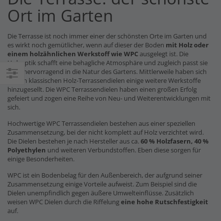
Ort im Garten
Die Terrasse ist noch immer einer der schönsten Orte im Garten und
es wirkt noch gemütlicher, wenn auf dieser der Boden
mit Holz oder
einem holzähnlichen Werkstoff wie WPC
ausgelegt ist. Die
Holzoptik schafft eine behagliche Atmosphäre und zugleich passt sie
auch hervorragend in die Natur des Gartens. Mittlerweile haben sich
zu den klassischen Holz-Terrassendielen einige weitere Werkstoffe
Einkaufsoptionen
hinzugesellt. Die WPC Terrassendielen haben einen großen Erfolg
gefeiert und zogen eine Reihe von Neu- und Weiterentwicklungen mit
sich.
Hochwertige WPC Terrassendielen bestehen aus einer speziellen
Zusammensetzung, bei der nicht komplett auf Holz verzichtet wird.
Die Dielen bestehen je nach Hersteller aus ca.
60 % Holzfasern, 40 %
Polyethylen
und weiteren Verbundstoffen. Eben diese sorgen für
einige Besonderheiten.
WPC ist ein Bodenbelag für den Außenbereich, der aufgrund seiner
Zusammensetzung einige Vorteile aufweist. Zum Beispiel sind die
Dielen unempfindlich gegen äußere Umwelteinflüsse. Zusätzlich
weisen WPC Dielen durch die Riffelung
eine hohe Rutschfestigkeit
auf.