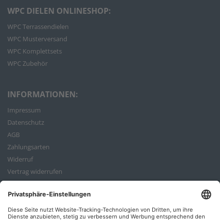
WPC DIELEN ONLINESHOP:
WPC Terrassendielen
WPC Musterversand
WPC Komplettsets
WPC Zubehör
INFORMATIONEN:
Impressum
Datenschutz
AGB
Zahlungsarten
Widerruf
Vertrag widerrufen
Bestellvorgang
ZAHLUNGSARTEN: