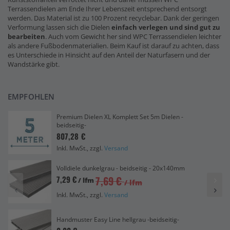
Terrassendielen am Ende Ihrer Lebenszeit entsprechend entsorgt
werden. Das Material ist zu 100 Prozent recyclebar. Dank der geringen
Verformung lassen sich die Dielen
einfach verlegen und sind gut zu
bearbeiten
. Auch vom Gewicht her sind WPC Terrassendielen leichter
als andere Fußbodenmaterialien. Beim Kauf ist darauf zu achten, dass
es Unterschiede in Hinsicht auf den Anteil der Naturfasern und der
Wandstärke gibt.
EMPFOHLEN
Premium Dielen XL Komplett Set 5m Dielen -
beidseitig-
807,28 €
Inkl. MwSt., zzgl.
Versand
Volldiele dunkelgrau - beidseitig - 20x140mm
7,69 €
7,29 €
/ lfm
/ lfm
Inkl. MwSt., zzgl.
Versand
Handmuster Easy Line hellgrau -beidseitig-