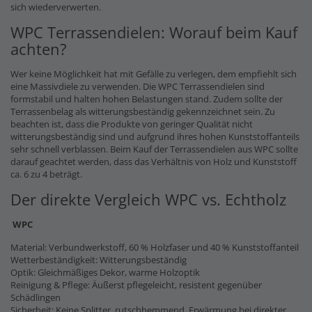
sich wiederverwerten.
WPC Terrassendielen: Worauf beim Kauf
achten?
Wer keine Möglichkeit hat mit Gefälle zu verlegen, dem empfiehlt sich
eine Massivdiele zu verwenden. Die WPC Terrassendielen sind
formstabil und halten hohen Belastungen stand. Zudem sollte der
Terrassenbelag als witterungsbeständig gekennzeichnet sein. Zu
beachten ist, dass die Produkte von geringer Qualität nicht
witterungsbeständig sind und aufgrund ihres hohen Kunststoffanteils
sehr schnell verblassen. Beim Kauf der Terrassendielen aus WPC sollte
darauf geachtet werden, dass das Verhältnis von Holz und Kunststoff
ca. 6 zu 4 beträgt.
Der direkte Vergleich WPC vs. Echtholz
WPC
Material: Verbundwerkstoff, 60 % Holzfaser und 40 % Kunststoffanteil
Wetterbeständigkeit: Witterungsbeständig
Optik: Gleichmäßiges Dekor, warme Holzoptik
Reinigung & Pflege: Äußerst pflegeleicht, resistent gegenüber
Schädlingen
Sicherheit: Keine Splitter, rutschhemmend, Erwärmung bei direkter