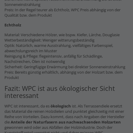
Sonneneinstrahlung
Preis: In der Regel teurer als Echtholz, WPC Preis abhängig von der
Qualität bzw. dem Produkt
Echtholz
Material: Verschiedene Hölzer, wie bspw. Kiefer, Lärche, Douglasie
Wetterbeständigkeit: Weniger witterungsbeständig
Optik: Natürlich, warme Ausstrahlung, vielfältiges Farbenspiel,
abwechslungsreich im Muster
Reinigung & Pflege: flegeintensiv, anfällig für Schädlinge,
Nachstreichen, Ölen ist notwendig
Sicherheit: Geringfügige Erwärmung bei direkter Sonneneinstrahlung
Preis: Bereits günstig erhältlich, abhängig von der Holzart bzw. dem
Produkt
Fazit: WPC ist aus ökologischer Sicht
interessant
WPC ist interessant, da es
ökologisch
ist. Als Terrassendiele ersetzt
das Material die reinen Holzdielen und punktet gleichzeitig mit einer
Reihe von Vorteilen. Dazu kommt, dass nach Angaben der Hersteller
die
Anteile der Naturfasern
aus nachwachsenden Holzarten
gewonnen wird oder aus Abfällen der Holzindustrie. Doch der
Kunststoffanteil verrottet nicht und daher müssen WPC