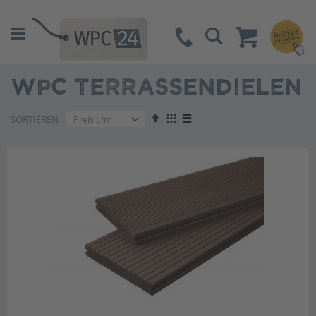
Suche
WPC TERRASSENDIELEN
Absteigend
Anzeigen
SORTIEREN
sortieren
als
Liste
Liste