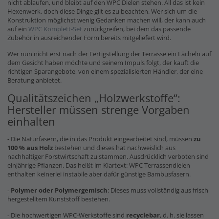
nicht ablaufen, und bleibt auf den WPC Dielen stehen. All das ist kein
Hexenwerk, doch diese Dinge gilt es zu beachten. Wer sich um die
Konstruktion möglichst wenig Gedanken machen will, der kann auch
auf ein
WPC Komplett-Set
zurückgreifen, bei dem das passende
Zubehör in ausreichender Form bereits mitgeliefert wird.
Wer nun nicht erst nach der Fertigstellung der Terrasse ein Lächeln auf
dem Gesicht haben möchte und seinem Impuls folgt, der kauft die
richtigen Sparangebote, von einem spezialisierten Händler, der eine
Beratung anbietet.
Qualitätszeichen „Holzwerkstoffe“:
Hersteller müssen strenge Vorgaben
einhalten
- Die Naturfasern, die in das Produkt eingearbeitet sind, müssen
zu
100 % aus Holz
bestehen und dieses hat nachweislich aus
nachhaltiger Forstwirtschaft zu stammen. Ausdrücklich verboten sind
einjährige Pflanzen. Das heißt im Klartext: WPC Terrassendielen
enthalten keinerlei instabile aber dafür günstige Bambusfasern.
-
Polymer oder Polymergemisch
: Dieses muss vollständig aus frisch
hergestelltem Kunststoff bestehen.
- Die hochwertigen WPC-Werkstoffe sind
recyclebar
, d. h. sie lassen