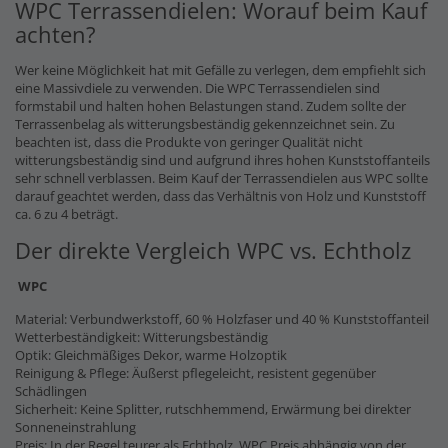
WPC Terrassendielen: Worauf beim Kauf
achten?
Wer keine Möglichkeit hat mit Gefälle zu verlegen, dem empfiehlt sich
eine Massivdiele zu verwenden. Die WPC Terrassendielen sind
formstabil und halten hohen Belastungen stand. Zudem sollte der
Terrassenbelag als witterungsbeständig gekennzeichnet sein. Zu
beachten ist, dass die Produkte von geringer Qualität nicht
witterungsbeständig sind und aufgrund ihres hohen Kunststoffanteils
sehr schnell verblassen. Beim Kauf der Terrassendielen aus WPC sollte
darauf geachtet werden, dass das Verhältnis von Holz und Kunststoff
ca. 6 zu 4 beträgt.
Der direkte Vergleich WPC vs. Echtholz
WPC
Material: Verbundwerkstoff, 60 % Holzfaser und 40 % Kunststoffanteil
Wetterbeständigkeit: Witterungsbeständig
Optik: Gleichmäßiges Dekor, warme Holzoptik
Reinigung & Pflege: Äußerst pflegeleicht, resistent gegenüber
Schädlingen
Sicherheit: Keine Splitter, rutschhemmend, Erwärmung bei direkter
Sonneneinstrahlung
Preis: In der Regel teurer als Echtholz, WPC Preis abhängig von der