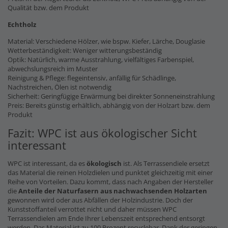
Qualität bzw. dem Produkt
Echtholz
Material: Verschiedene Hölzer, wie bspw. Kiefer, Lärche, Douglasie
Wetterbeständigkeit: Weniger witterungsbeständig
Optik: Natürlich, warme Ausstrahlung, vielfältiges Farbenspiel,
abwechslungsreich im Muster
Reinigung & Pflege: flegeintensiv, anfällig für Schädlinge,
Nachstreichen, Ölen ist notwendig
Sicherheit: Geringfügige Erwärmung bei direkter Sonneneinstrahlung
Preis: Bereits günstig erhältlich, abhängig von der Holzart bzw. dem
Produkt
Fazit: WPC ist aus ökologischer Sicht
interessant
WPC ist interessant, da es
ökologisch
ist. Als Terrassendiele ersetzt
das Material die reinen Holzdielen und punktet gleichzeitig mit einer
Reihe von Vorteilen. Dazu kommt, dass nach Angaben der Hersteller
die
Anteile der Naturfasern
aus nachwachsenden Holzarten
gewonnen wird oder aus Abfällen der Holzindustrie. Doch der
Kunststoffanteil verrottet nicht und daher müssen WPC
Terrassendielen am Ende Ihrer Lebenszeit entsprechend entsorgt
werden. Das Material ist zu 100 Prozent recyclebar. Dank der geringen