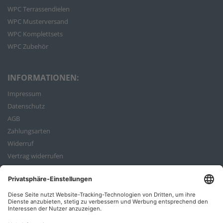
WPC Terrassendielen
WPC Musterversand
WPC Komplettsets
WPC Zubehör
INFORMATIONEN:
Impressum
Datenschutz
AGB
Zahlungsarten
Widerruf
Vertrag widerrufen
Bestellvorgang
ZAHLUNGSARTEN: