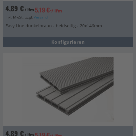
4,89 €
5,19 €
/ lfm
/ lfm
Inkl. MwSt., zzgl.
Versand
Easy Line dunkelbraun - beidseitig - 20x146mm
Konfigurieren
4,89 €
5,19 €
/ lfm
/ lfm