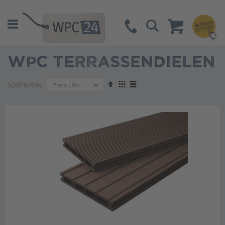
Suche
WPC TERRASSENDIELEN
Absteigend
Anzeigen
SORTIEREN
sortieren
als
Liste
Liste