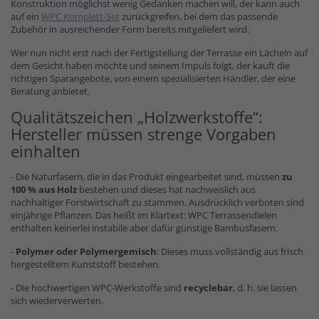
Konstruktion möglichst wenig Gedanken machen will, der kann auch
auf ein
WPC Komplett-Set
zurückgreifen, bei dem das passende
Zubehör in ausreichender Form bereits mitgeliefert wird.
Wer nun nicht erst nach der Fertigstellung der Terrasse ein Lächeln auf
dem Gesicht haben möchte und seinem Impuls folgt, der kauft die
richtigen Sparangebote, von einem spezialisierten Händler, der eine
Beratung anbietet.
Qualitätszeichen „Holzwerkstoffe“:
Hersteller müssen strenge Vorgaben
einhalten
- Die Naturfasern, die in das Produkt eingearbeitet sind, müssen
zu
100 % aus Holz
bestehen und dieses hat nachweislich aus
nachhaltiger Forstwirtschaft zu stammen. Ausdrücklich verboten sind
einjährige Pflanzen. Das heißt im Klartext: WPC Terrassendielen
enthalten keinerlei instabile aber dafür günstige Bambusfasern.
-
Polymer oder Polymergemisch
: Dieses muss vollständig aus frisch
hergestelltem Kunststoff bestehen.
- Die hochwertigen WPC-Werkstoffe sind
recyclebar
, d. h. sie lassen
sich wiederverwerten.