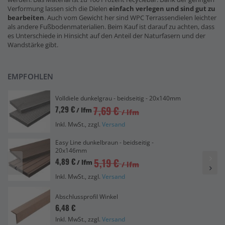
Verformung lassen sich die Dielen
einfach verlegen und sind gut zu
bearbeiten
. Auch vom Gewicht her sind WPC Terrassendielen leichter
als andere Fußbodenmaterialien. Beim Kauf ist darauf zu achten, dass
es Unterschiede in Hinsicht auf den Anteil der Naturfasern und der
Wandstärke gibt.
EMPFOHLEN
Volldiele dunkelgrau - beidseitig - 20x140mm
7,69 €
7,29 €
/ lfm
/ lfm
Inkl. MwSt., zzgl.
Versand
Easy Line dunkelbraun - beidseitig -
20x146mm
5,19 €
4,89 €
/ lfm
/ lfm
Inkl. MwSt., zzgl.
Versand
Abschlussprofil Winkel
6,48 €
Inkl. MwSt., zzgl.
Versand