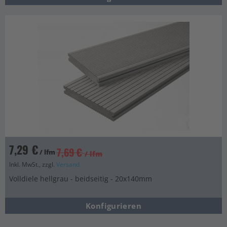
7,29 €
7,69 €
/ lfm
/ lfm
Inkl. MwSt., zzgl.
Versand
Volldiele hellgrau - beidseitig - 20x140mm
Konfigurieren