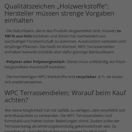
Qualitätszeichen „Holzwerkstoffe“:
Hersteller müssen strenge Vorgaben
einhalten
- Die Naturfasern, die in das Produkt eingearbeitet sind, müssen
zu
100 % aus Holz
bestehen und dieses hat nachweislich aus
nachhaltiger Forstwirtschaft zu stammen. Ausdrücklich verboten sind
einjährige Pflanzen. Das heißt im Klartext: WPC Terrassendielen
enthalten keinerlei instabile aber dafür günstige Bambusfasern.
-
Polymer oder Polymergemisch
: Dieses muss vollständig aus frisch
hergestelltem Kunststoff bestehen.
- Die hochwertigen WPC-Werkstoffe sind
recyclebar
, d. h. sie lassen
sich wiederverwerten.
WPC Terrassendielen: Worauf beim Kauf
achten?
Wer keine Möglichkeit hat mit Gefälle zu verlegen, dem empfiehlt sich
eine Massivdiele zu verwenden. Die WPC Terrassendielen sind
formstabil und halten hohen Belastungen stand. Zudem sollte der
Terrassenbelag als witterungsbeständig gekennzeichnet sein. Zu
beachten ist, dass die Produkte von geringer Qualität nicht