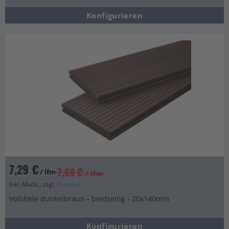
Konfigurieren
7,29 €
7,69 €
/ lfm
/ lfm
Inkl. MwSt., zzgl.
Versand
Volldiele dunkelbraun - beidseitig - 20x140mm
Konfigurieren