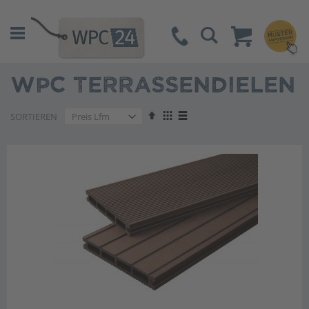
Suche
WPC TERRASSENDIELEN
Absteigend
Anzeigen
SORTIEREN
sortieren
als
Liste
Liste