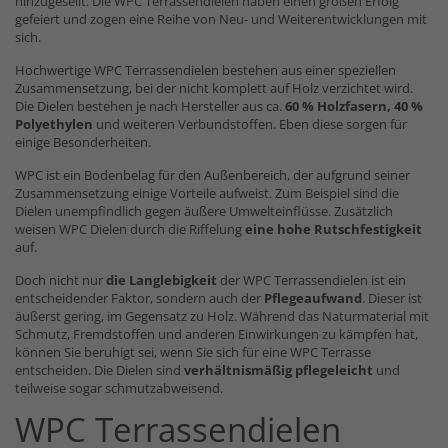
hinzugesellt. Die WPC Terrassendielen haben einen großen Erfolg
gefeiert und zogen eine Reihe von Neu- und Weiterentwicklungen mit
sich.
Hochwertige WPC Terrassendielen bestehen aus einer speziellen
Zusammensetzung, bei der nicht komplett auf Holz verzichtet wird.
Die Dielen bestehen je nach Hersteller aus ca.
60 % Holzfasern, 40 %
Polyethylen
und weiteren Verbundstoffen. Eben diese sorgen für
einige Besonderheiten.
WPC ist ein Bodenbelag für den Außenbereich, der aufgrund seiner
Zusammensetzung einige Vorteile aufweist. Zum Beispiel sind die
Dielen unempfindlich gegen äußere Umwelteinflüsse. Zusätzlich
weisen WPC Dielen durch die Riffelung
eine hohe Rutschfestigkeit
auf.
Doch nicht nur
die Langlebigkeit
der WPC Terrassendielen ist ein
entscheidender Faktor, sondern auch der
Pflegeaufwand
. Dieser ist
äußerst gering, im Gegensatz zu Holz. Während das Naturmaterial mit
Schmutz, Fremdstoffen und anderen Einwirkungen zu kämpfen hat,
können Sie beruhigt sei, wenn Sie sich für eine WPC Terrasse
entscheiden. Die Dielen sind
verhältnismäßig pflegeleicht
und
teilweise sogar schmutzabweisend.
WPC Terrassendielen