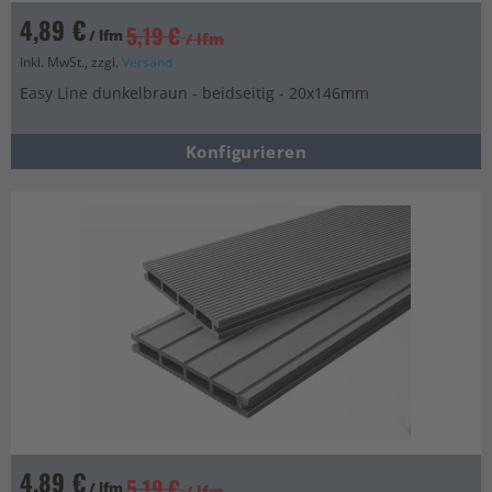
4,89 €
5,19 €
/ lfm
/ lfm
Inkl. MwSt., zzgl.
Versand
Easy Line dunkelbraun - beidseitig - 20x146mm
Konfigurieren
4,89 €
5,19 €
/ lfm
/ lfm