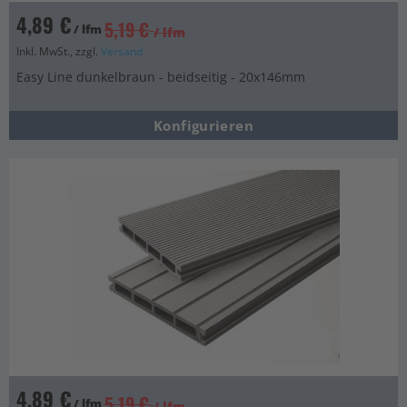
4,89 €
5,19 €
/ lfm
/ lfm
Inkl. MwSt., zzgl.
Versand
Easy Line dunkelbraun - beidseitig - 20x146mm
Konfigurieren
4,89 €
5,19 €
/ lfm
/ lfm