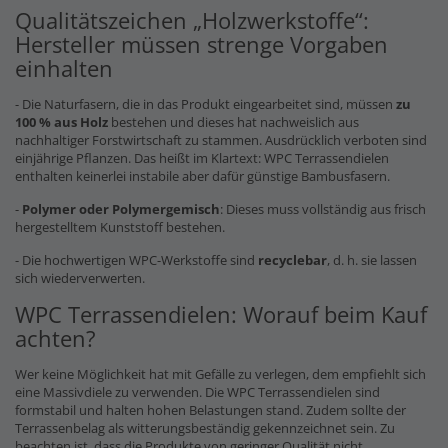
Qualitätszeichen „Holzwerkstoffe“:
Hersteller müssen strenge Vorgaben
einhalten
- Die Naturfasern, die in das Produkt eingearbeitet sind, müssen
zu
100 % aus Holz
bestehen und dieses hat nachweislich aus
nachhaltiger Forstwirtschaft zu stammen. Ausdrücklich verboten sind
einjährige Pflanzen. Das heißt im Klartext: WPC Terrassendielen
enthalten keinerlei instabile aber dafür günstige Bambusfasern.
-
Polymer oder Polymergemisch
: Dieses muss vollständig aus frisch
hergestelltem Kunststoff bestehen.
- Die hochwertigen WPC-Werkstoffe sind
recyclebar
, d. h. sie lassen
sich wiederverwerten.
WPC Terrassendielen: Worauf beim Kauf
achten?
Wer keine Möglichkeit hat mit Gefälle zu verlegen, dem empfiehlt sich
eine Massivdiele zu verwenden. Die WPC Terrassendielen sind
formstabil und halten hohen Belastungen stand. Zudem sollte der
Terrassenbelag als witterungsbeständig gekennzeichnet sein. Zu
beachten ist, dass die Produkte von geringer Qualität nicht