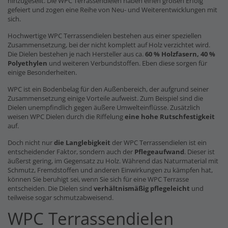
hinzugesellt. Die WPC Terrassendielen haben einen großen Erfolg
gefeiert und zogen eine Reihe von Neu- und Weiterentwicklungen mit
sich.
Hochwertige WPC Terrassendielen bestehen aus einer speziellen
Zusammensetzung, bei der nicht komplett auf Holz verzichtet wird.
Die Dielen bestehen je nach Hersteller aus ca.
60 % Holzfasern, 40 %
Polyethylen
und weiteren Verbundstoffen. Eben diese sorgen für
einige Besonderheiten.
WPC ist ein Bodenbelag für den Außenbereich, der aufgrund seiner
Zusammensetzung einige Vorteile aufweist. Zum Beispiel sind die
Dielen unempfindlich gegen äußere Umwelteinflüsse. Zusätzlich
weisen WPC Dielen durch die Riffelung
eine hohe Rutschfestigkeit
auf.
Doch nicht nur
die Langlebigkeit
der WPC Terrassendielen ist ein
entscheidender Faktor, sondern auch der
Pflegeaufwand
. Dieser ist
äußerst gering, im Gegensatz zu Holz. Während das Naturmaterial mit
Schmutz, Fremdstoffen und anderen Einwirkungen zu kämpfen hat,
können Sie beruhigt sei, wenn Sie sich für eine WPC Terrasse
entscheiden. Die Dielen sind
verhältnismäßig pflegeleicht
und
teilweise sogar schmutzabweisend.
WPC Terrassendielen