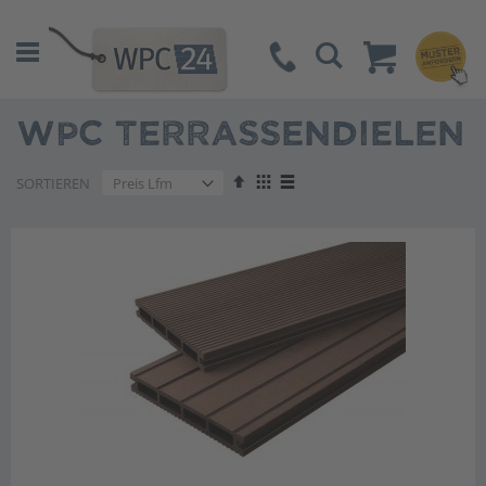
Suche
WPC TERRASSENDIELEN
Absteigend
Anzeigen
SORTIEREN
sortieren
als
Liste
Liste