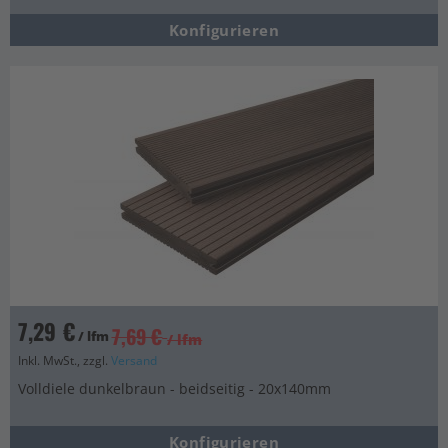
Konfigurieren
7,29 €
7,69 €
/ lfm
/ lfm
Inkl. MwSt., zzgl.
Versand
Volldiele dunkelbraun - beidseitig - 20x140mm
Konfigurieren