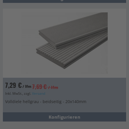
7,29 €
7,69 €
/ lfm
/ lfm
Inkl. MwSt., zzgl.
Versand
Volldiele hellgrau - beidseitig - 20x140mm
Konfigurieren