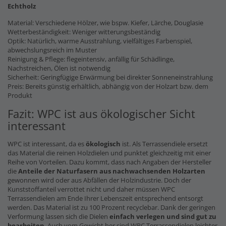
Echtholz
Material: Verschiedene Hölzer, wie bspw. Kiefer, Lärche, Douglasie
Wetterbeständigkeit: Weniger witterungsbeständig
Optik: Natürlich, warme Ausstrahlung, vielfältiges Farbenspiel,
abwechslungsreich im Muster
Reinigung & Pflege: flegeintensiv, anfällig für Schädlinge,
Nachstreichen, Ölen ist notwendig
Sicherheit: Geringfügige Erwärmung bei direkter Sonneneinstrahlung
Preis: Bereits günstig erhältlich, abhängig von der Holzart bzw. dem
Produkt
Fazit: WPC ist aus ökologischer Sicht
interessant
WPC ist interessant, da es
ökologisch
ist. Als Terrassendiele ersetzt
das Material die reinen Holzdielen und punktet gleichzeitig mit einer
Reihe von Vorteilen. Dazu kommt, dass nach Angaben der Hersteller
die
Anteile der Naturfasern
aus nachwachsenden Holzarten
gewonnen wird oder aus Abfällen der Holzindustrie. Doch der
Kunststoffanteil verrottet nicht und daher müssen WPC
Terrassendielen am Ende Ihrer Lebenszeit entsprechend entsorgt
werden. Das Material ist zu 100 Prozent recyclebar. Dank der geringen
Verformung lassen sich die Dielen
einfach verlegen und sind gut zu
bearbeiten
. Auch vom Gewicht her sind WPC Terrassendielen leichter