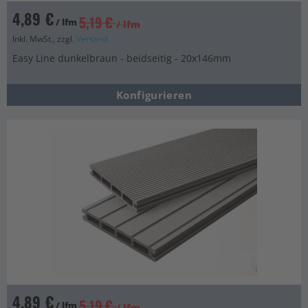
4,89 €
5,19 €
/ lfm
/ lfm
Inkl. MwSt., zzgl.
Versand
Easy Line dunkelbraun - beidseitig - 20x146mm
Konfigurieren
4,89 €
5,19 €
/ lfm
/ lfm