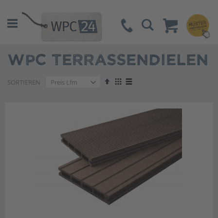
Suche
WPC TERRASSENDIELEN
Absteigend
Anzeigen
SORTIEREN
sortieren
als
Liste
Liste