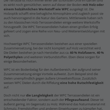
Die Terrasse ist noch immer einer der schönsten Orte im Garten und
es wirkt noch gemütlicher, wenn auf dieser der Boden
mit Holz oder
einem holzähnlichen Werkstoff wie WPC
ausgelegt ist. Die
Holzoptik schafft eine behagliche Atmosphäre und zugleich passt sie
auch hervorragend in die Natur des Gartens. Mittlerweile haben sich
zu den klassischen Holz-Terrassendielen einige weitere Werkstoffe
hinzugesellt. Die WPC Terrassendielen haben einen großen Erfolg
gefeiert und zogen eine Reihe von Neu- und Weiterentwicklungen mit
sich.
Hochwertige WPC Terrassendielen bestehen aus einer speziellen
Zusammensetzung, bei der nicht komplett auf Holz verzichtet wird.
Die Dielen bestehen je nach Hersteller aus ca.
60 % Holzfasern, 40 %
Polyethylen
und weiteren Verbundstoffen. Eben diese sorgen für
einige Besonderheiten.
WPC ist ein Bodenbelag für den Außenbereich, der aufgrund seiner
Zusammensetzung einige Vorteile aufweist. Zum Beispiel sind die
Dielen unempfindlich gegen äußere Umwelteinflüsse. Zusätzlich
weisen WPC Dielen durch die Riffelung
eine hohe Rutschfestigkeit
auf.
Doch nicht nur
die Langlebigkeit
der WPC Terrassendielen ist ein
entscheidender Faktor, sondern auch der
Pflegeaufwand
. Dieser ist
äußerst gering, im Gegensatz zu Holz. Während das Naturmaterial mit
Schmutz, Fremdstoffen und anderen Einwirkungen zu kämpfen hat,