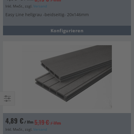
Inkl. MwSt., zzgl.
Versand
Easy Line hellgrau -beidseitig- 20x146mm
Konfigurieren
Einkaufsoptionen
4,89 €
5,19 €
/ lfm
/ lfm
Inkl. MwSt., zzgl.
Versand