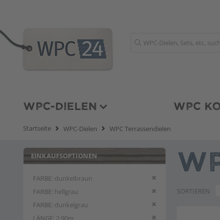
Suche
WPC-DIELEN
WPC KO
Startseite
WPC-Dielen
WPC Terrassendielen
EINKAUFSOPTIONEN
WP
Diesen Artikel entfern
FARBE
dunkelbraun
Diesen Artikel entfern
SORTIEREN
FARBE
hellgrau
Diesen Artikel entfern
FARBE
dunkelgrau
Diesen Artikel entfern
LÄNGE
2,90m