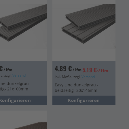
€
4,89 €
5,19 €
/ lfm
/ lfm
/ lfm
t., zzgl.
Versand
Inkl. MwSt., zzgl.
Versand
ine dunkelgrau -
Easy Line dunkelgrau -
itig- 21x100mm
beidseitig- 20x146mm
Konfigurieren
Konfigurieren