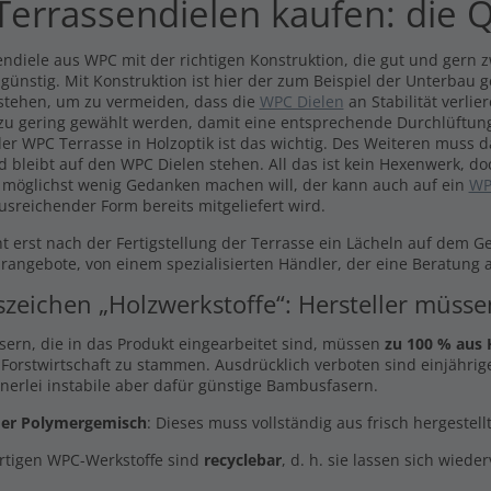
errassendielen kaufen: die Q
ndiele aus WPC mit der richtigen Konstruktion, die gut und gern zw
 günstig. Mit Konstruktion ist hier der zum Beispiel der Unterbau 
stehen, um zu vermeiden, dass die
WPC Dielen
an Stabilität verli
 zu gering gewählt werden, damit eine entsprechende Durchlüftung
er WPC Terrasse in Holzoptik ist das wichtig. Des Weiteren muss 
d bleibt auf den WPC Dielen stehen. All das ist kein Hexenwerk, do
 möglichst wenig Gedanken machen will, der kann auch auf ein
WP
usreichender Form bereits mitgeliefert wird.
t erst nach der Fertigstellung der Terrasse ein Lächeln auf dem G
arangebote, von einem spezialisierten Händler, der eine Beratung a
szeichen „Holzwerkstoffe“: Hersteller müss
asern, die in das Produkt eingearbeitet sind, müssen
zu 100 % aus 
 Forstwirtschaft zu stammen. Ausdrücklich verboten sind einjährige
inerlei instabile aber dafür günstige Bambusfasern.
er Polymergemisch
: Dieses muss vollständig aus frisch hergestel
rtigen WPC-Werkstoffe sind
recyclebar
, d. h. sie lassen sich wiede