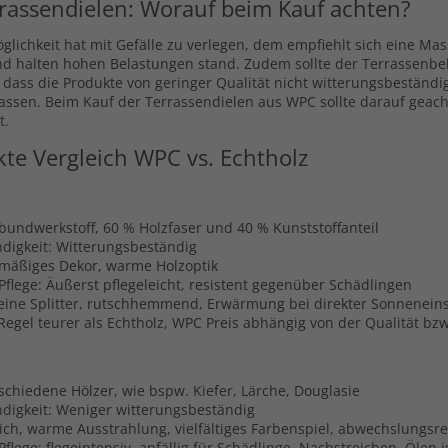
rassendielen: Worauf beim Kauf achten?
glichkeit hat mit Gefälle zu verlegen, dem empfiehlt sich eine Ma
nd halten hohen Belastungen stand. Zudem sollte der Terrassenbel
, dass die Produkte von geringer Qualität nicht witterungsbeständi
lassen. Beim Kauf der Terrassendielen aus WPC sollte darauf geach
t.
kte Vergleich WPC vs. Echtholz
rbundwerkstoff, 60 % Holzfaser und 40 % Kunststoffanteil
digkeit: Witterungsbeständig
hmäßiges Dekor, warme Holzoptik
Pflege: Äußerst pflegeleicht, resistent gegenüber Schädlingen
Keine Splitter, rutschhemmend, Erwärmung bei direkter Sonnenein
 Regel teurer als Echtholz, WPC Preis abhängig von der Qualität b
schiedene Hölzer, wie bspw. Kiefer, Lärche, Douglasie
digkeit: Weniger witterungsbeständig
lich, warme Ausstrahlung, vielfältiges Farbenspiel, abwechslungsr
flege: flegeintensiv, anfällig für Schädlinge, Nachstreichen, Ölen 