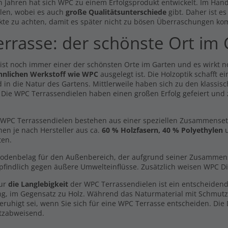
n Jahren hat sich WPC zu einem Erfolgsprodukt entwickelt. Im Hande
Handmuster Breitdiele
ldielen XL Komplett Set 3m
len, wobei es auch
große Qualitätsunterschiede
gibt. Daher ist e
Premium XL dunkelgrau -
len -beidseitig-
beidseitig-
kte zu achten, damit es später nicht zu bösen Überraschungen ko
,71 €
0,00 €
errasse: der schönste Ort im
l. MwSt., zzgl.
Versand
Inkl. MwSt., zzgl.
Versand
 ist noch immer einer der schönsten Orte im Garten und es wirkt 
hnlichen Werkstoff wie WPC
ausgelegt ist. Die Holzoptik schafft 
 in die Natur des Gartens. Mittlerweile haben sich zu den klassisc
. Die WPC Terrassendielen haben einen großen Erfolg gefeiert und
WPC Terrassendielen bestehen aus einer speziellen Zusammensetzun
hen je nach Hersteller aus ca.
60 % Holzfasern, 40 % Polyethylen
u
ten.
Bodenbelag für den Außenbereich, der aufgrund seiner Zusammenset
findlich gegen äußere Umwelteinflüsse. Zusätzlich weisen WPC Di
nur
die Langlebigkeit
der WPC Terrassendielen ist ein entscheidend
ng, im Gegensatz zu Holz. Während das Naturmaterial mit Schmut
eruhigt sei, wenn Sie sich für eine WPC Terrasse entscheiden. Die
tzabweisend.