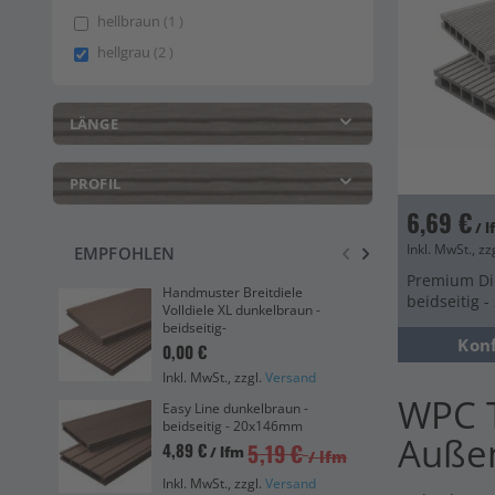
item
hellbraun
1
items
hellgrau
2
LÄNGE
PROFIL
6,69 €
/ 
Inkl. MwSt., zz
EMPFOHLEN
Premium Die
Handmuster Breitdiele
beidseitig 
Volldiele XL dunkelbraun -
Eas
beidseitig-
bei
Kon
0,00 €
Ink
Inkl. MwSt., zzgl.
Versand
WPC T
Vol
Easy Line dunkelbraun -
Die
beidseitig - 20x146mm
Auße
505
5,19 €
4,89 €
/ lfm
/ lfm
Ink
Inkl. MwSt., zzgl.
Versand