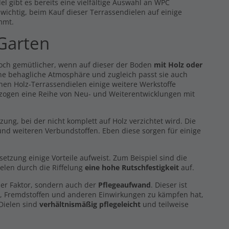
l gibt es bereits eine vielfältige Auswahl an WPC
s wichtig, beim Kauf dieser Terrassendielen auf einige
mmt.
 Garten
noch gemütlicher, wenn auf dieser der Boden
mit Holz oder
eine behagliche Atmosphäre und zugleich passt sie auch
hen Holz-Terrassendielen einige weitere Werkstoffe
 zogen eine Reihe von Neu- und Weiterentwicklungen mit
g, bei der nicht komplett auf Holz verzichtet wird. Die
nd weiteren Verbundstoffen. Eben diese sorgen für einige
zung einige Vorteile aufweist. Zum Beispiel sind die
elen durch die Riffelung
eine hohe Rutschfestigkeit
auf.
er Faktor, sondern auch der
Pflegeaufwand
. Dieser ist
z, Fremdstoffen und anderen Einwirkungen zu kämpfen hat,
 Dielen sind
verhältnismäßig pflegeleicht
und teilweise