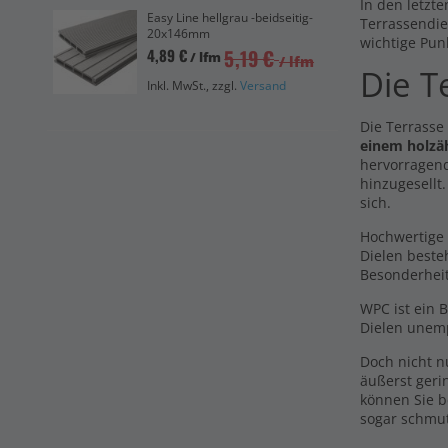
In den letzte
Vol
Easy Line hellgrau -beidseitig-
Terrassendie
Die
20x146mm
wichtige Pun
559
5,19 €
4,89 €
/ lfm
/ lfm
Die T
Ink
Inkl. MwSt., zzgl.
Versand
Die Terrasse
einem holzä
hervorragend
hinzugesellt
sich.
Hochwertige 
Dielen beste
Besonderhei
WPC ist ein 
Dielen unemp
Doch nicht 
äußerst geri
können Sie b
sogar schmu