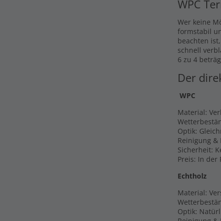
WPC Ter
Wer keine Mö
formstabil u
beachten ist
schnell verb
6 zu 4 beträg
Der dire
WPC
Material: Ve
Wetterbestän
Optik: Gleic
Reinigung & 
Sicherheit: 
Preis: In der
Echtholz
Material: Ver
Wetterbestän
Optik: Natür
Reinigung & P