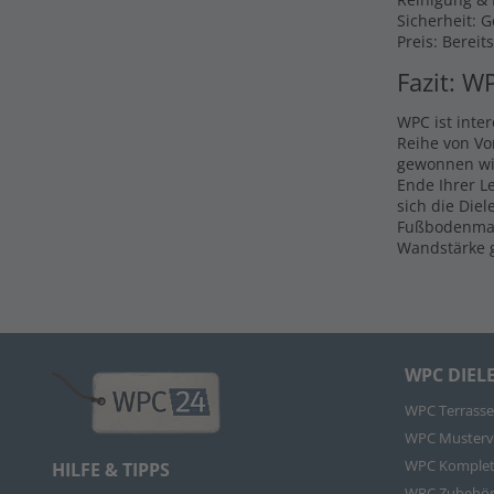
Sicherheit: 
Preis: Bereit
Fazit: W
WPC ist inte
Reihe von Vo
gewonnen wir
Ende Ihrer L
sich die Die
Fußbodenmate
Wandstärke g
WPC DIEL
WPC Terrasse
WPC Musterv
WPC Komplet
HILFE & TIPPS
WPC Zubehö