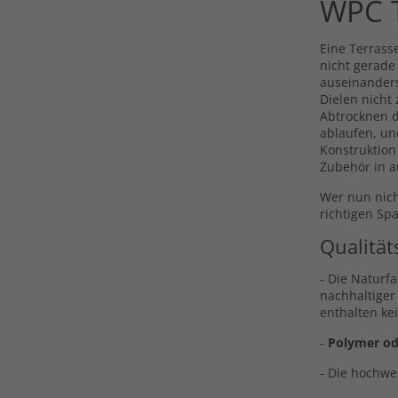
WPC T
Eine Terrasse
nicht gerade
auseinander
Dielen nicht
Abtrocknen d
ablaufen, un
Konstruktion
Zubehör in a
Wer nun nich
richtigen Sp
Qualität
- Die Naturf
nachhaltiger
enthalten ke
-
Polymer od
- Die hochwe