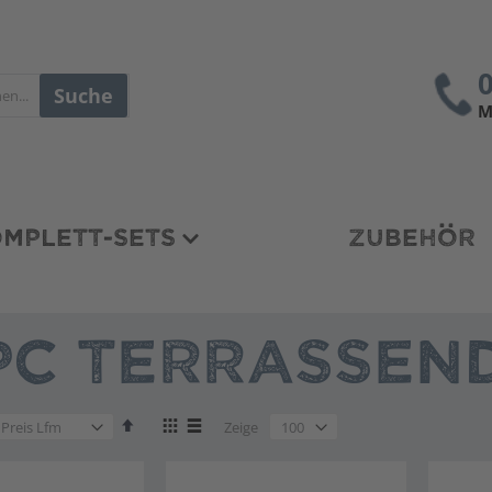
Suche
M
MPLETT-SETS
ZUBEHÖR
C TERRASSEND
en
Absteigend
Anzeigen
en
Zeige
sortieren
als
en
Liste
Liste
en