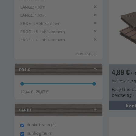
Diesen Artikel entfern
LÄNGE
4,00m
Diesen Artikel entfern
LÄNGE
1,00m
Diesen Artikel entfern
PROFIL
Hohlkammer
Diesen Artikel entfern
PROFIL
6 Hohlkammern
Diesen Artikel entfern
PROFIL
4 Hohlkammern
Alles löschen
PREIS
4,89 €
/ 
Inkl. MwSt., zz
Easy Line d
12,44 € - 20,07 €
beidseitig 
Kon
FARBE
items
dunkelbraun
2
items
dunkelgrau
3