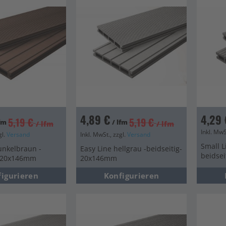
en
en
en
en
en
4,89 €
4,29 
5,19 €
5,19 €
lfm
/ lfm
/ lfm
/ lfm
Inkl. MwS
gl.
Versand
Inkl. MwSt., zzgl.
Versand
Small L
unkelbraun -
Easy Line hellgrau -beidseitig-
beidse
- 20x146mm
20x146mm
figurieren
Konfigurieren