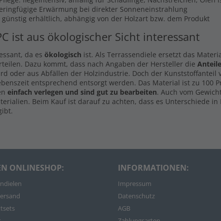
Geringfügige Erwärmung bei direkter Sonneneinstrahlung
s günstig erhältlich, abhängig von der Holzart bzw. dem Produkt
PC ist aus ökologischer Sicht interessant
ressant, da es
ökologisch
ist. Als Terrassendiele ersetzt das Materi
rteilen. Dazu kommt, dass nach Angaben der Hersteller die
Anteil
d oder aus Abfällen der Holzindustrie. Doch der Kunststoffanteil
ebenszeit entsprechend entsorgt werden. Das Material ist zu 100 
len
einfach verlegen und sind gut zu bearbeiten
. Auch vom Gewicht
rialien. Beim Kauf ist darauf zu achten, dass es Unterschiede in 
ibt.
EN ONLINESHOP:
INFORMATIONEN:
ndielen
Impressum
ersand
Datenschutz
tsets
AGB
r
Zahlungsarten