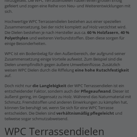
hinzugesellt. Die WPC Terrassendielen haben einen großen Erfolg
gefeiert und zogen eine Reihe von Neu- und Weiterentwicklungen mit
sich.
Hochwertige WPC Terrassendielen bestehen aus einer speziellen
Zusammensetzung, bei der nicht komplett auf Holz verzichtet wird.
Die Dielen bestehen je nach Hersteller aus ca.
60 % Holzfasern, 40 %
Polyethylen
und weiteren Verbundstoffen. Eben diese sorgen für
einige Besonderheiten.
WPC ist ein Bodenbelag für den Außenbereich, der aufgrund seiner
Zusammensetzung einige Vorteile aufweist. Zum Beispiel sind die
Dielen unempfindlich gegen äußere Umwelteinflüsse. Zusätzlich
weisen WPC Dielen durch die Riffelung
eine hohe Rutschfestigkeit
auf.
Doch nicht nur
die Langlebigkeit
der WPC Terrassendielen ist ein
entscheidender Faktor, sondern auch der
Pflegeaufwand
. Dieser ist
äußerst gering, im Gegensatz zu Holz. Während das Naturmaterial mit
Schmutz, Fremdstoffen und anderen Einwirkungen zu kämpfen hat,
können Sie beruhigt sei, wenn Sie sich für eine WPC Terrasse
entscheiden. Die Dielen sind
verhältnismäßig pflegeleicht
und
teilweise sogar schmutzabweisend.
WPC Terrassendielen