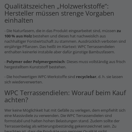
Qualitätszeichen „Holzwerkstoffe“:
Hersteller müssen strenge Vorgaben
einhalten
- Die Naturfasern, die in das Produkt eingearbeitet sind, müssen
zu
100 % aus Holz
bestehen und dieses hat nachweislich aus
nachhaltiger Forstwirtschaft zu stammen. Ausdrücklich verboten sind
einjährige Pflanzen. Das heißt im Klartext: WPC Terrassendielen
enthalten keinerlei instabile aber dafür günstige Bambusfasern.
-
Polymer oder Polymergemisch
: Dieses muss vollständig aus frisch
hergestelltem Kunststoff bestehen.
- Die hochwertigen WPC-Werkstoffe sind
recyclebar
, d. h. sie lassen
sich wiederverwerten.
WPC Terrassendielen: Worauf beim Kauf
achten?
Wer keine Möglichkeit hat mit Gefälle zu verlegen, dem empfiehlt sich
eine Massivdiele zu verwenden. Die WPC Terrassendielen sind
formstabil und halten hohen Belastungen stand. Zudem sollte der
Terrassenbelag als witterungsbeständig gekennzeichnet sein. Zu
beachten ist, dass die Produkte von geringer Qualität nicht