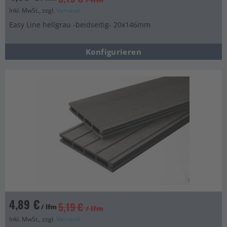
Inkl. MwSt., zzgl.
Versand
Easy Line hellgrau -beidseitig- 20x146mm
Konfigurieren
4,89 €
5,19 €
/ lfm
/ lfm
Inkl. MwSt., zzgl.
Versand