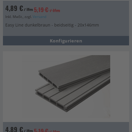
4,89 €
5,19 €
/ lfm
/ lfm
Inkl. MwSt., zzgl.
Versand
Easy Line dunkelbraun - beidseitig - 20x146mm
Konfigurieren
4,89 €
5,19 €
/ lfm
/ lfm