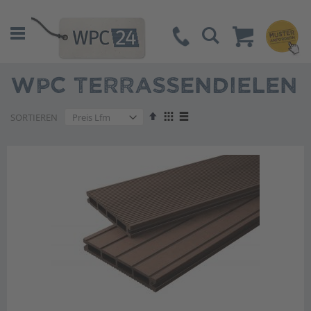
Suche
WPC TERRASSENDIELEN
Absteigend
Anzeigen
SORTIEREN
sortieren
als
Liste
Liste