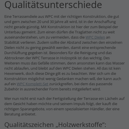
Qualitätsunterschiede
Eine Terrassendiele aus WPC mit der richtigen Konstruktion, die gut
und gern zwischen 20 und 30 Jahre alt wird, ist in der Anschaffung
nicht gerade günstig. Mit Konstruktion ist hier der zum Beispiel der
Unterbau gemeint. Zum einen dürfen die Traglatten nicht zu weit
auseinanderstehen, um zu vermeiden, dass die
WPC Dielen
an
Stabilität verlieren. Zudem sollte der Abstand zwischen den einzelnen
Dielen nicht zu gering gewählt werden, damit eine entsprechende
Durchlüftung gegeben ist. Besonders für die Reinigung und das
Abtrocknen der WPC Terrasse in Holzoptik ist das wichtig. Des
Weiteren muss das Gefälle stimmen, denn ansonsten kann das Wasser
nicht ablaufen, und bleibt auf den WPC Dielen stehen. All das ist kein
Hexenwerk, doch diese Dinge gilt es zu beachten. Wer sich um die
Konstruktion möglichst wenig Gedanken machen will, der kann auch
auf ein
WPC Komplett-Set
zurückgreifen, bei dem das passende
Zubehör in ausreichender Form bereits mitgeliefert wird.
Wer nun nicht erst nach der Fertigstellung der Terrasse ein Lächeln auf
dem Gesicht haben möchte und seinem Impuls folgt, der kauft die
richtigen Sparangebote, von einem spezialisierten Händler, der eine
Beratung anbietet.
Qualitätszeichen „Holzwerkstoffe“: