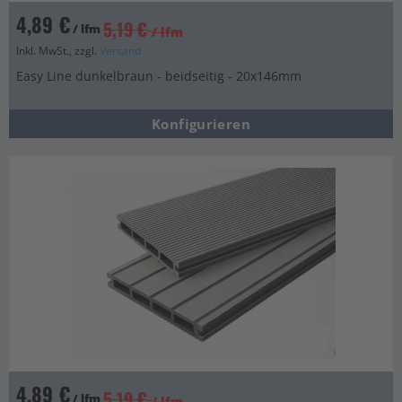
4,89 €
5,19 €
/ lfm
/ lfm
Inkl. MwSt., zzgl.
Versand
Easy Line dunkelbraun - beidseitig - 20x146mm
Konfigurieren
4,89 €
5,19 €
/ lfm
/ lfm