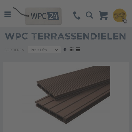
Suche
WPC TERRASSENDIELEN
Absteigend
Anzeigen
SORTIEREN
sortieren
als
Liste
Liste