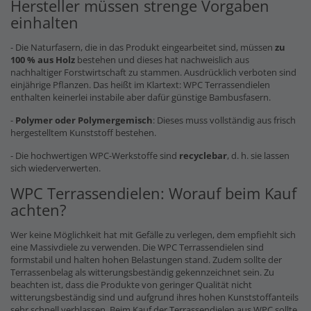
Hersteller müssen strenge Vorgaben
einhalten
- Die Naturfasern, die in das Produkt eingearbeitet sind, müssen
zu
100 % aus Holz
bestehen und dieses hat nachweislich aus
nachhaltiger Forstwirtschaft zu stammen. Ausdrücklich verboten sind
einjährige Pflanzen. Das heißt im Klartext: WPC Terrassendielen
enthalten keinerlei instabile aber dafür günstige Bambusfasern.
-
Polymer oder Polymergemisch
: Dieses muss vollständig aus frisch
hergestelltem Kunststoff bestehen.
- Die hochwertigen WPC-Werkstoffe sind
recyclebar
, d. h. sie lassen
sich wiederverwerten.
WPC Terrassendielen: Worauf beim Kauf
achten?
Wer keine Möglichkeit hat mit Gefälle zu verlegen, dem empfiehlt sich
eine Massivdiele zu verwenden. Die WPC Terrassendielen sind
formstabil und halten hohen Belastungen stand. Zudem sollte der
Terrassenbelag als witterungsbeständig gekennzeichnet sein. Zu
beachten ist, dass die Produkte von geringer Qualität nicht
witterungsbeständig sind und aufgrund ihres hohen Kunststoffanteils
sehr schnell verblassen. Beim Kauf der Terrassendielen aus WPC sollte