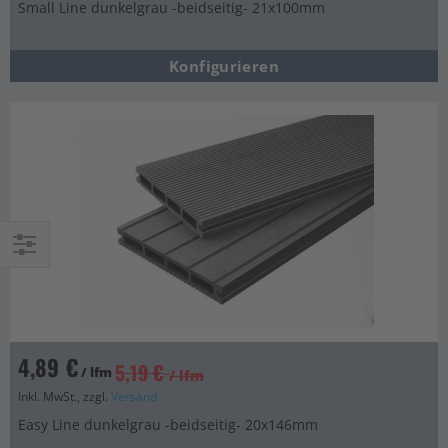
Small Line dunkelgrau -beidseitig- 21x100mm
Konfigurieren
Einkaufsoptionen
4,89 €
5,19 €
/ lfm
/ lfm
Inkl. MwSt., zzgl.
Versand
Easy Line dunkelgrau -beidseitig- 20x146mm