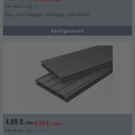
Inkl. MwSt., zzgl.
Versand
Easy Line hellgrau -beidseitig- 20x146mm
Konfigurieren
4,89 €
5,19 €
/ lfm
/ lfm
Inkl. MwSt., zzgl.
Versand