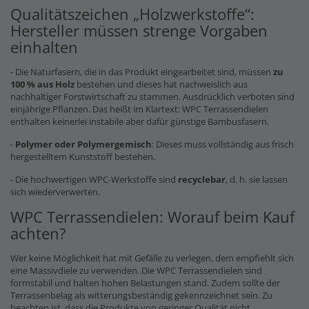
Qualitätszeichen „Holzwerkstoffe“:
Hersteller müssen strenge Vorgaben
einhalten
- Die Naturfasern, die in das Produkt eingearbeitet sind, müssen
zu
100 % aus Holz
bestehen und dieses hat nachweislich aus
nachhaltiger Forstwirtschaft zu stammen. Ausdrücklich verboten sind
einjährige Pflanzen. Das heißt im Klartext: WPC Terrassendielen
enthalten keinerlei instabile aber dafür günstige Bambusfasern.
-
Polymer oder Polymergemisch
: Dieses muss vollständig aus frisch
hergestelltem Kunststoff bestehen.
- Die hochwertigen WPC-Werkstoffe sind
recyclebar
, d. h. sie lassen
sich wiederverwerten.
WPC Terrassendielen: Worauf beim Kauf
achten?
Wer keine Möglichkeit hat mit Gefälle zu verlegen, dem empfiehlt sich
eine Massivdiele zu verwenden. Die WPC Terrassendielen sind
formstabil und halten hohen Belastungen stand. Zudem sollte der
Terrassenbelag als witterungsbeständig gekennzeichnet sein. Zu
beachten ist, dass die Produkte von geringer Qualität nicht