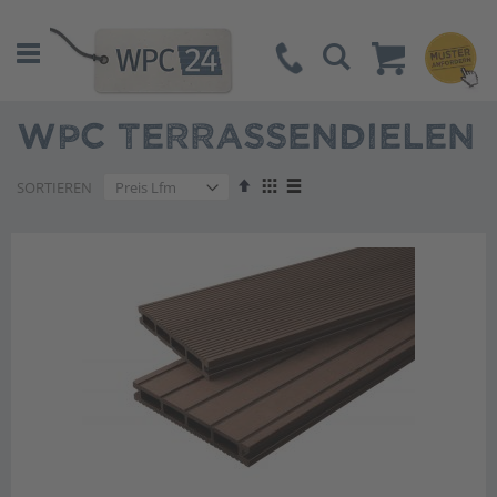
Suche
WPC TERRASSENDIELEN
Absteigend
Anzeigen
SORTIEREN
sortieren
als
Liste
Liste