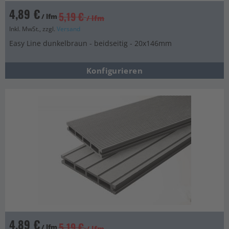
4,89 €
5,19 €
/ lfm
/ lfm
Inkl. MwSt., zzgl.
Versand
Easy Line dunkelbraun - beidseitig - 20x146mm
Konfigurieren
4,89 €
5,19 €
/ lfm
/ lfm