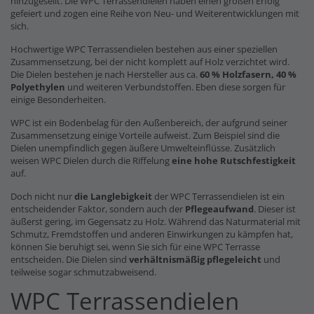
hinzugesellt. Die WPC Terrassendielen haben einen großen Erfolg
gefeiert und zogen eine Reihe von Neu- und Weiterentwicklungen mit
sich.
Hochwertige WPC Terrassendielen bestehen aus einer speziellen
Zusammensetzung, bei der nicht komplett auf Holz verzichtet wird.
Die Dielen bestehen je nach Hersteller aus ca.
60 % Holzfasern, 40 %
Polyethylen
und weiteren Verbundstoffen. Eben diese sorgen für
einige Besonderheiten.
WPC ist ein Bodenbelag für den Außenbereich, der aufgrund seiner
Zusammensetzung einige Vorteile aufweist. Zum Beispiel sind die
Dielen unempfindlich gegen äußere Umwelteinflüsse. Zusätzlich
weisen WPC Dielen durch die Riffelung
eine hohe Rutschfestigkeit
auf.
Doch nicht nur
die Langlebigkeit
der WPC Terrassendielen ist ein
entscheidender Faktor, sondern auch der
Pflegeaufwand
. Dieser ist
äußerst gering, im Gegensatz zu Holz. Während das Naturmaterial mit
Schmutz, Fremdstoffen und anderen Einwirkungen zu kämpfen hat,
können Sie beruhigt sei, wenn Sie sich für eine WPC Terrasse
entscheiden. Die Dielen sind
verhältnismäßig pflegeleicht
und
teilweise sogar schmutzabweisend.
WPC Terrassendielen