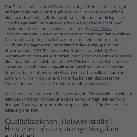
Eine Terrassendiele aus WPC mit der richtigen Konstruktion, die gut
und gern zwischen 20 und 30 Jahre alt wird, ist in der Anschaffung
nicht gerade günstig. Mit Konstruktion ist hier der zum Beispiel der
Unterbau gemeint. Zum einen dürfen die Traglatten nicht zu weit
auseinanderstehen, um zu vermeiden, dass die
WPC Dielen
an
Stabilität verlieren. Zudem sollte der Abstand zwischen den einzelnen
Dielen nicht zu gering gewählt werden, damit eine entsprechende
Durchlüftung gegeben ist. Besonders für die Reinigung und das
Abtrocknen der WPC Terrasse in Holzoptik ist das wichtig. Des
Weiteren muss das Gefälle stimmen, denn ansonsten kann das Wasser
nicht ablaufen, und bleibt auf den WPC Dielen stehen. All das ist kein
Hexenwerk, doch diese Dinge gilt es zu beachten. Wer sich um die
Konstruktion möglichst wenig Gedanken machen will, der kann auch
auf ein
WPC Komplett-Set
zurückgreifen, bei dem das passende
Zubehör in ausreichender Form bereits mitgeliefert wird.
Wer nun nicht erst nach der Fertigstellung der Terrasse ein Lächeln auf
dem Gesicht haben möchte und seinem Impuls folgt, der kauft die
richtigen Sparangebote, von einem spezialisierten Händler, der eine
Beratung anbietet.
Qualitätszeichen „Holzwerkstoffe“:
Hersteller müssen strenge Vorgaben
einhalten