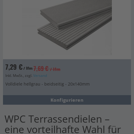
7,29 €
7,69 €
/ lfm
/ lfm
Inkl. MwSt., zzgl.
Versand
Volldiele hellgrau - beidseitig - 20x140mm
Konfigurieren
WPC Terrassendielen –
eine vorteilhafte Wahl für