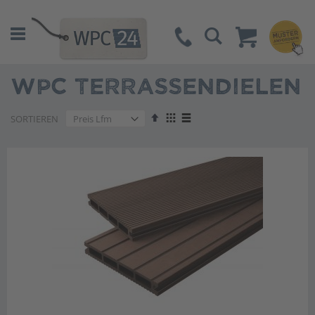
Suche
WPC TERRASSENDIELEN
Absteigend
Anzeigen
SORTIEREN
sortieren
als
Liste
Liste