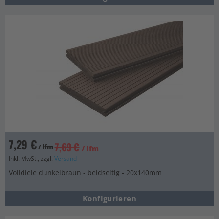
7,29 €
7,69 €
/ lfm
/ lfm
Inkl. MwSt., zzgl.
Versand
Volldiele dunkelbraun - beidseitig - 20x140mm
Konfigurieren