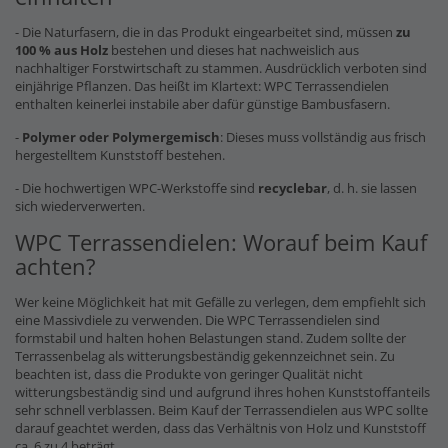
- Die Naturfasern, die in das Produkt eingearbeitet sind, müssen
zu
100 % aus Holz
bestehen und dieses hat nachweislich aus
nachhaltiger Forstwirtschaft zu stammen. Ausdrücklich verboten sind
einjährige Pflanzen. Das heißt im Klartext: WPC Terrassendielen
enthalten keinerlei instabile aber dafür günstige Bambusfasern.
-
Polymer oder Polymergemisch
: Dieses muss vollständig aus frisch
hergestelltem Kunststoff bestehen.
- Die hochwertigen WPC-Werkstoffe sind
recyclebar
, d. h. sie lassen
sich wiederverwerten.
WPC Terrassendielen: Worauf beim Kauf
achten?
Wer keine Möglichkeit hat mit Gefälle zu verlegen, dem empfiehlt sich
eine Massivdiele zu verwenden. Die WPC Terrassendielen sind
formstabil und halten hohen Belastungen stand. Zudem sollte der
Terrassenbelag als witterungsbeständig gekennzeichnet sein. Zu
beachten ist, dass die Produkte von geringer Qualität nicht
witterungsbeständig sind und aufgrund ihres hohen Kunststoffanteils
sehr schnell verblassen. Beim Kauf der Terrassendielen aus WPC sollte
darauf geachtet werden, dass das Verhältnis von Holz und Kunststoff
ca. 6 zu 4 beträgt.