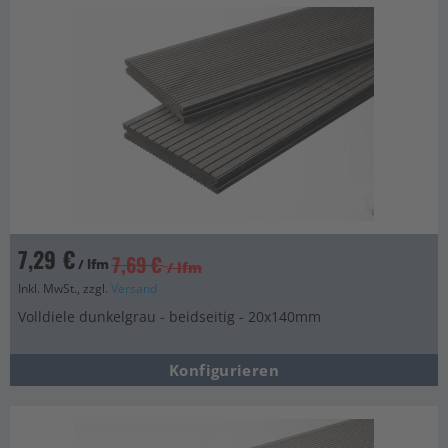
7,29 €
7,69 €
/ lfm
/ lfm
Inkl. MwSt., zzgl.
Versand
Volldiele dunkelgrau - beidseitig - 20x140mm
Konfigurieren