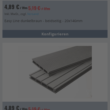
4,89 €
5,19 €
/ lfm
/ lfm
Inkl. MwSt., zzgl.
Versand
Easy Line dunkelbraun - beidseitig - 20x146mm
Konfigurieren
4,89 €
5,19 €
/ lfm
/ lfm