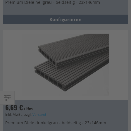
Premium Diele hellgrau - beidseitig - 23x146mm
Konfigurieren
6,69 €
Einkaufsoptionen
/ lfm
Inkl. MwSt., zzgl.
Versand
Premium Diele dunkelgrau - beidseitig - 23x146mm