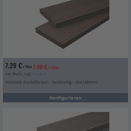
7,29 €
7,69 €
/ lfm
/ lfm
Inkl. MwSt., zzgl.
Versand
Volldiele dunkelbraun - beidseitig - 20x140mm
Konfigurieren