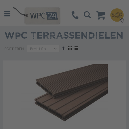
Suche
WPC TERRASSENDIELEN
Absteigend
Anzeigen
SORTIEREN
sortieren
als
Liste
Liste