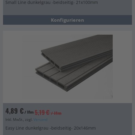
Small Line dunkelgrau -beidseitig- 21x100mm
Konfigurieren
4,89 €
5,19 €
/ lfm
/ lfm
Inkl. MwSt., zzgl.
Versand
Easy Line dunkelgrau -beidseitig- 20x146mm