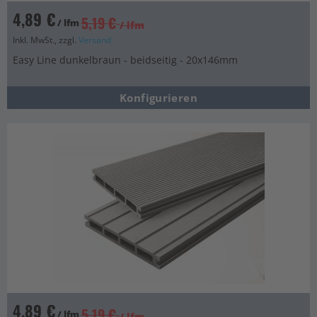
4,89 €
5,19 €
/ lfm
/ lfm
Inkl. MwSt., zzgl.
Versand
Easy Line dunkelbraun - beidseitig - 20x146mm
Konfigurieren
4,89 €
5,19 €
/ lfm
/ lfm