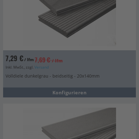
7,29 €
7,69 €
/ lfm
/ lfm
Inkl. MwSt., zzgl.
Versand
Volldiele dunkelgrau - beidseitig - 20x140mm
Konfigurieren