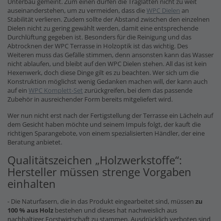
Unterbau gemeint. Zum einen dürfen die Traglatten nicht zu weit
auseinanderstehen, um zu vermeiden, dass die
WPC Dielen
an
Stabilität verlieren. Zudem sollte der Abstand zwischen den einzelnen
Dielen nicht zu gering gewählt werden, damit eine entsprechende
Durchlüftung gegeben ist. Besonders für die Reinigung und das
Abtrocknen der WPC Terrasse in Holzoptik ist das wichtig. Des
Weiteren muss das Gefälle stimmen, denn ansonsten kann das Wasser
nicht ablaufen, und bleibt auf den WPC Dielen stehen. All das ist kein
Hexenwerk, doch diese Dinge gilt es zu beachten. Wer sich um die
Konstruktion möglichst wenig Gedanken machen will, der kann auch
auf ein
WPC Komplett-Set
zurückgreifen, bei dem das passende
Zubehör in ausreichender Form bereits mitgeliefert wird.
Wer nun nicht erst nach der Fertigstellung der Terrasse ein Lächeln auf
dem Gesicht haben möchte und seinem Impuls folgt, der kauft die
richtigen Sparangebote, von einem spezialisierten Händler, der eine
Beratung anbietet.
Qualitätszeichen „Holzwerkstoffe“:
Hersteller müssen strenge Vorgaben
einhalten
- Die Naturfasern, die in das Produkt eingearbeitet sind, müssen
zu
100 % aus Holz
bestehen und dieses hat nachweislich aus
nachhaltiger Forstwirtschaft zu stammen. Ausdrücklich verboten sind