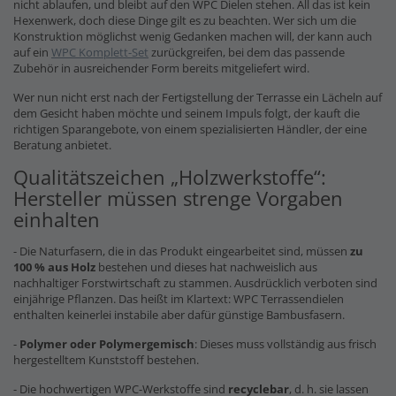
nicht ablaufen, und bleibt auf den WPC Dielen stehen. All das ist kein
Hexenwerk, doch diese Dinge gilt es zu beachten. Wer sich um die
Konstruktion möglichst wenig Gedanken machen will, der kann auch
auf ein
WPC Komplett-Set
zurückgreifen, bei dem das passende
Zubehör in ausreichender Form bereits mitgeliefert wird.
Wer nun nicht erst nach der Fertigstellung der Terrasse ein Lächeln auf
dem Gesicht haben möchte und seinem Impuls folgt, der kauft die
richtigen Sparangebote, von einem spezialisierten Händler, der eine
Beratung anbietet.
Qualitätszeichen „Holzwerkstoffe“:
Hersteller müssen strenge Vorgaben
einhalten
- Die Naturfasern, die in das Produkt eingearbeitet sind, müssen
zu
100 % aus Holz
bestehen und dieses hat nachweislich aus
nachhaltiger Forstwirtschaft zu stammen. Ausdrücklich verboten sind
einjährige Pflanzen. Das heißt im Klartext: WPC Terrassendielen
enthalten keinerlei instabile aber dafür günstige Bambusfasern.
-
Polymer oder Polymergemisch
: Dieses muss vollständig aus frisch
hergestelltem Kunststoff bestehen.
- Die hochwertigen WPC-Werkstoffe sind
recyclebar
, d. h. sie lassen