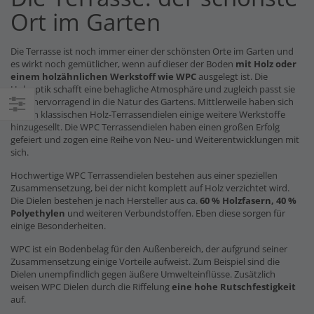
Ort im Garten
Die Terrasse ist noch immer einer der schönsten Orte im Garten und
es wirkt noch gemütlicher, wenn auf dieser der Boden
mit Holz oder
einem holzähnlichen Werkstoff wie WPC
ausgelegt ist. Die
Holzoptik schafft eine behagliche Atmosphäre und zugleich passt sie
auch hervorragend in die Natur des Gartens. Mittlerweile haben sich
zu den klassischen Holz-Terrassendielen einige weitere Werkstoffe
Einkaufsoptionen
hinzugesellt. Die WPC Terrassendielen haben einen großen Erfolg
gefeiert und zogen eine Reihe von Neu- und Weiterentwicklungen mit
sich.
Hochwertige WPC Terrassendielen bestehen aus einer speziellen
Zusammensetzung, bei der nicht komplett auf Holz verzichtet wird.
Die Dielen bestehen je nach Hersteller aus ca.
60 % Holzfasern, 40 %
Polyethylen
und weiteren Verbundstoffen. Eben diese sorgen für
einige Besonderheiten.
WPC ist ein Bodenbelag für den Außenbereich, der aufgrund seiner
Zusammensetzung einige Vorteile aufweist. Zum Beispiel sind die
Dielen unempfindlich gegen äußere Umwelteinflüsse. Zusätzlich
weisen WPC Dielen durch die Riffelung
eine hohe Rutschfestigkeit
auf.