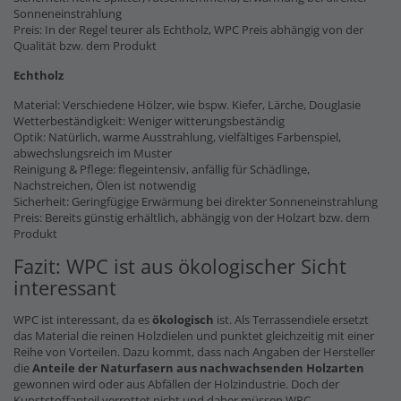
Sonneneinstrahlung
Preis: In der Regel teurer als Echtholz, WPC Preis abhängig von der
Qualität bzw. dem Produkt
Echtholz
Material: Verschiedene Hölzer, wie bspw. Kiefer, Lärche, Douglasie
Wetterbeständigkeit: Weniger witterungsbeständig
Optik: Natürlich, warme Ausstrahlung, vielfältiges Farbenspiel,
abwechslungsreich im Muster
Reinigung & Pflege: flegeintensiv, anfällig für Schädlinge,
Nachstreichen, Ölen ist notwendig
Sicherheit: Geringfügige Erwärmung bei direkter Sonneneinstrahlung
Preis: Bereits günstig erhältlich, abhängig von der Holzart bzw. dem
Produkt
Fazit: WPC ist aus ökologischer Sicht
interessant
WPC ist interessant, da es
ökologisch
ist. Als Terrassendiele ersetzt
das Material die reinen Holzdielen und punktet gleichzeitig mit einer
Reihe von Vorteilen. Dazu kommt, dass nach Angaben der Hersteller
die
Anteile der Naturfasern
aus nachwachsenden Holzarten
gewonnen wird oder aus Abfällen der Holzindustrie. Doch der
Kunststoffanteil verrottet nicht und daher müssen WPC