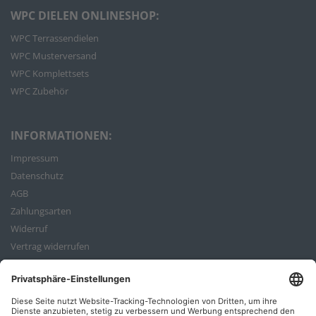
WPC DIELEN ONLINESHOP:
WPC Terrassendielen
WPC Musterversand
WPC Komplettsets
WPC Zubehör
INFORMATIONEN:
Impressum
Datenschutz
AGB
Zahlungsarten
Widerruf
Vertrag widerrufen
Bestellvorgang
ZAHLUNGSARTEN: