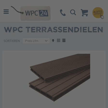
Suche
WPC TERRASSENDIELEN
Absteigend
Anzeigen
SORTIEREN
sortieren
als
Liste
Liste