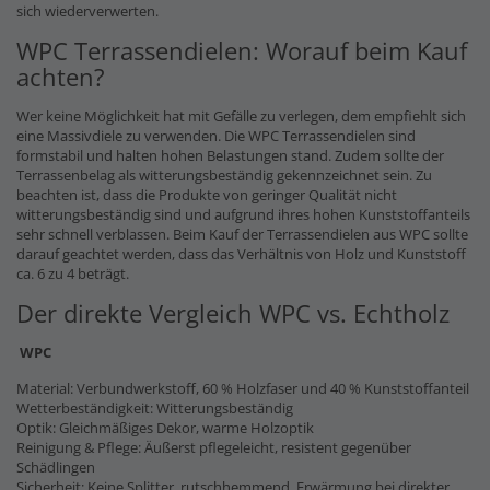
sich wiederverwerten.
WPC Terrassendielen: Worauf beim Kauf
achten?
Wer keine Möglichkeit hat mit Gefälle zu verlegen, dem empfiehlt sich
eine Massivdiele zu verwenden. Die WPC Terrassendielen sind
formstabil und halten hohen Belastungen stand. Zudem sollte der
Terrassenbelag als witterungsbeständig gekennzeichnet sein. Zu
beachten ist, dass die Produkte von geringer Qualität nicht
witterungsbeständig sind und aufgrund ihres hohen Kunststoffanteils
sehr schnell verblassen. Beim Kauf der Terrassendielen aus WPC sollte
darauf geachtet werden, dass das Verhältnis von Holz und Kunststoff
ca. 6 zu 4 beträgt.
Der direkte Vergleich WPC vs. Echtholz
WPC
Material: Verbundwerkstoff, 60 % Holzfaser und 40 % Kunststoffanteil
Wetterbeständigkeit: Witterungsbeständig
Optik: Gleichmäßiges Dekor, warme Holzoptik
Reinigung & Pflege: Äußerst pflegeleicht, resistent gegenüber
Schädlingen
Sicherheit: Keine Splitter, rutschhemmend, Erwärmung bei direkter