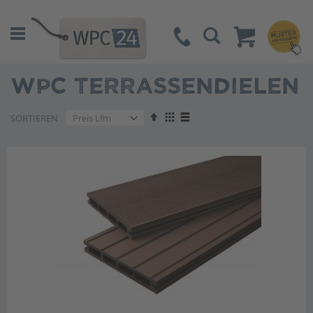
Suche
WPC TERRASSENDIELEN
Absteigend
Anzeigen
SORTIEREN
sortieren
als
Liste
Liste