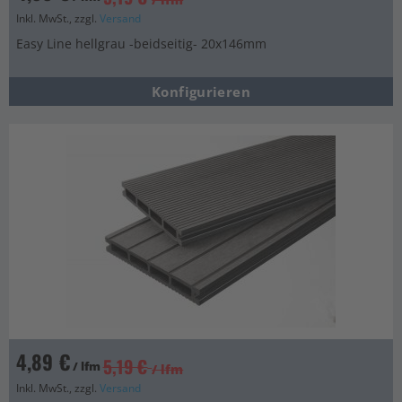
Inkl. MwSt., zzgl.
Versand
Easy Line hellgrau -beidseitig- 20x146mm
Konfigurieren
4,89 €
5,19 €
/ lfm
/ lfm
Inkl. MwSt., zzgl.
Versand