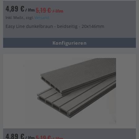
4,89 €
5,19 €
/ lfm
/ lfm
Inkl. MwSt., zzgl.
Versand
Easy Line dunkelbraun - beidseitig - 20x146mm
Konfigurieren
4,89 €
5,19 €
/ lfm
/ lfm