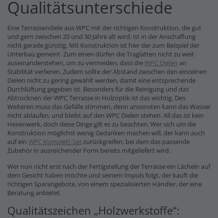
Qualitätsunterschiede
Eine Terrassendiele aus WPC mit der richtigen Konstruktion, die gut
und gern zwischen 20 und 30 Jahre alt wird, ist in der Anschaffung
nicht gerade günstig. Mit Konstruktion ist hier der zum Beispiel der
Unterbau gemeint. Zum einen dürfen die Traglatten nicht zu weit
auseinanderstehen, um zu vermeiden, dass die
WPC Dielen
an
Stabilität verlieren. Zudem sollte der Abstand zwischen den einzelnen
Dielen nicht zu gering gewählt werden, damit eine entsprechende
Durchlüftung gegeben ist. Besonders für die Reinigung und das
Abtrocknen der WPC Terrasse in Holzoptik ist das wichtig. Des
Weiteren muss das Gefälle stimmen, denn ansonsten kann das Wasser
nicht ablaufen, und bleibt auf den WPC Dielen stehen. All das ist kein
Hexenwerk, doch diese Dinge gilt es zu beachten. Wer sich um die
Konstruktion möglichst wenig Gedanken machen will, der kann auch
auf ein
WPC Komplett-Set
zurückgreifen, bei dem das passende
Zubehör in ausreichender Form bereits mitgeliefert wird.
Wer nun nicht erst nach der Fertigstellung der Terrasse ein Lächeln auf
dem Gesicht haben möchte und seinem Impuls folgt, der kauft die
richtigen Sparangebote, von einem spezialisierten Händler, der eine
Beratung anbietet.
Qualitätszeichen „Holzwerkstoffe“: