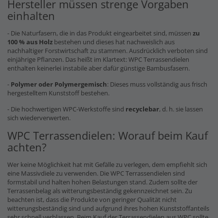
Hersteller müssen strenge Vorgaben
einhalten
- Die Naturfasern, die in das Produkt eingearbeitet sind, müssen
zu
100 % aus Holz
bestehen und dieses hat nachweislich aus
nachhaltiger Forstwirtschaft zu stammen. Ausdrücklich verboten sind
einjährige Pflanzen. Das heißt im Klartext: WPC Terrassendielen
enthalten keinerlei instabile aber dafür günstige Bambusfasern.
-
Polymer oder Polymergemisch
: Dieses muss vollständig aus frisch
hergestelltem Kunststoff bestehen.
- Die hochwertigen WPC-Werkstoffe sind
recyclebar
, d. h. sie lassen
sich wiederverwerten.
WPC Terrassendielen: Worauf beim Kauf
achten?
Wer keine Möglichkeit hat mit Gefälle zu verlegen, dem empfiehlt sich
eine Massivdiele zu verwenden. Die WPC Terrassendielen sind
formstabil und halten hohen Belastungen stand. Zudem sollte der
Terrassenbelag als witterungsbeständig gekennzeichnet sein. Zu
beachten ist, dass die Produkte von geringer Qualität nicht
witterungsbeständig sind und aufgrund ihres hohen Kunststoffanteils
sehr schnell verblassen. Beim Kauf der Terrassendielen aus WPC sollte