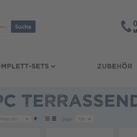
Suche
M
MPLETT-SETS
ZUBEHÖR
C TERRASSEND
en
Absteigend
Anzeigen
en
Zeige
sortieren
als
en
Liste
Liste
en