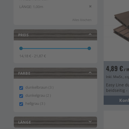
Diesen Artikel entfern
LÄNGE
1,00m
Alles löschen
PREIS
14,18 € - 21,87 €
4,89 €
/ 
FARBE
Inkl. MwSt., zz
Easy Line d
items
dunkelbraun
3
beidseitig 
items
dunkelgrau
2
Kon
items
hellgrau
3
LÄNGE