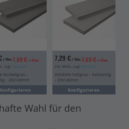
€
7,29 €
7,69 €
7,69 €
/ lfm
/ lfm
/ lfm
/ lfm
t., zzgl.
Versand
Inkl. MwSt., zzgl.
Versand
le dunkelgrau -
Volldiele hellgrau - beidseitig
itig - 20x140mm
- 20x140mm
Konfigurieren
Konfigurieren
hafte Wahl für den