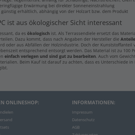
Geringfügige Erwärmung bei direkter Sonneneinstrahlung
s günstig erhältlich, abhängig von der Holzart bzw. dem Produkt
PC ist aus ökologischer Sicht interessant
ressant, da es
ökologisch
ist. Als Terrassendiele ersetzt das Materi
rteilen. Dazu kommt, dass nach Angaben der Hersteller die
Anteil
d oder aus Abfällen der Holzindustrie. Doch der Kunststoffanteil
ebenszeit entsprechend entsorgt werden. Das Material ist zu 100 
len
einfach verlegen und sind gut zu bearbeiten
. Auch vom Gewicht
rialien. Beim Kauf ist darauf zu achten, dass es Unterschiede in 
ibt.
EN ONLINESHOP:
INFORMATIONEN:
ndielen
Impressum
ersand
Datenschutz
tsets
AGB
r
Zahlungsarten