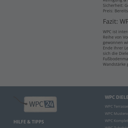
Sicherheit: 
Preis: Bereit
Fazit: W
WPC ist inte
Reihe von Vo
gewonnen wir
Ende Ihrer L
sich die Die
Fußbodenmate
Wandstärke g
WPC DIEL
WPC Terrasse
WPC Musterv
WPC Komplet
HILFE & TIPPS
WPC Zubehö