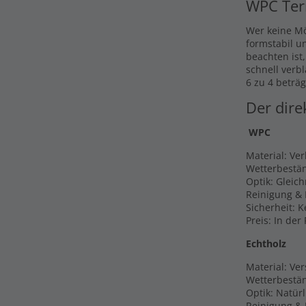
WPC Ter
Wer keine Mö
formstabil u
beachten ist
schnell verb
6 zu 4 beträg
Der dire
WPC
Material: Ve
Wetterbestän
Optik: Gleic
Reinigung & 
Sicherheit: 
Preis: In der
Echtholz
Material: Ver
Wetterbestän
Optik: Natür
Reinigung & P