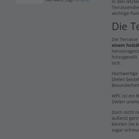
In den letzte
Terrassendie
wichtige Pun
Die T
Die Terrasse
einem holzä
hervorragend
hinzugesellt
sich.
Hochwertige 
Dielen beste
Besonderhei
WPC ist ein 
Dielen unemp
Doch nicht 
äußerst geri
können Sie b
sogar schmu