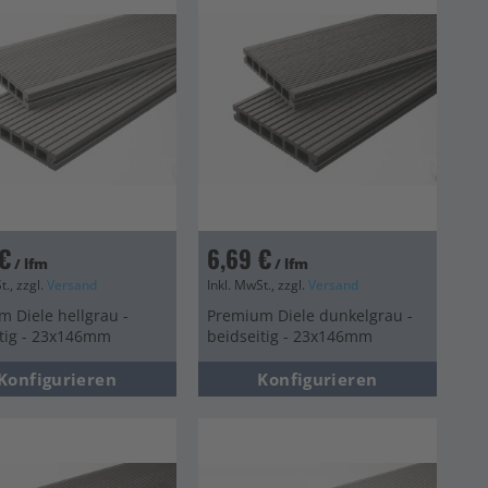
€
6,69 €
/ lfm
/ lfm
t., zzgl.
Versand
Inkl. MwSt., zzgl.
Versand
 Diele hellgrau -
Premium Diele dunkelgrau -
itig - 23x146mm
beidseitig - 23x146mm
Konfigurieren
Konfigurieren