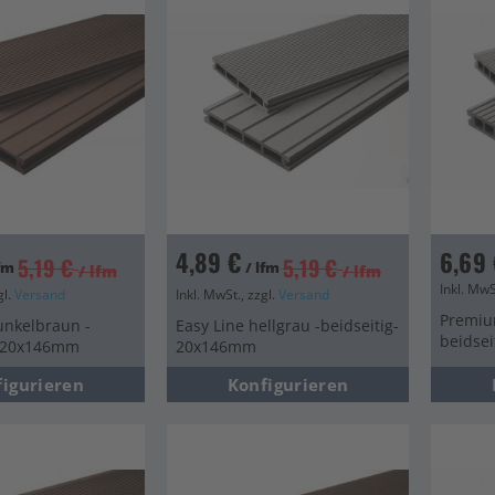
en
4,89 €
6,69 
5,19 €
5,19 €
lfm
/ lfm
/ lfm
/ lfm
Inkl. MwS
gl.
Versand
Inkl. MwSt., zzgl.
Versand
Premium
unkelbraun -
Easy Line hellgrau -beidseitig-
beidse
- 20x146mm
20x146mm
figurieren
Konfigurieren