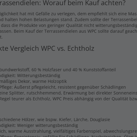
rassendielen: Worauf beim Kauf achten?
glichkeit hat mit Gefälle zu verlegen, dem empfiehlt sich eine Ma
nd halten hohen Belastungen stand. Zudem sollte der Terrassenbel
, dass die Produkte von geringer Qualität nicht witterungsbeständi
lassen. Beim Kauf der Terrassendielen aus WPC sollte darauf geach
t.
kte Vergleich WPC vs. Echtholz
rbundwerkstoff, 60 % Holzfaser und 40 % Kunststoffanteil
digkeit: Witterungsbeständig
hmäßiges Dekor, warme Holzoptik
Pflege: Äußerst pflegeleicht, resistent gegenüber Schädlingen
Keine Splitter, rutschhemmend, Erwärmung bei direkter Sonnenein
 Regel teurer als Echtholz, WPC Preis abhängig von der Qualität b
schiedene Hölzer, wie bspw. Kiefer, Lärche, Douglasie
digkeit: Weniger witterungsbeständig
lich, warme Ausstrahlung, vielfältiges Farbenspiel, abwechslungsr
flege: flegeintensiv, anfällig für Schädlinge, Nachstreichen, Ölen 