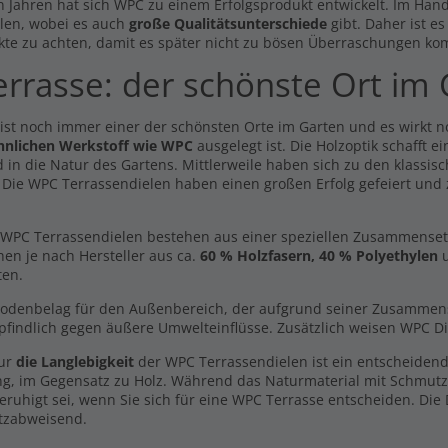
n Jahren hat sich WPC zu einem Erfolgsprodukt entwickelt. Im Hande
len, wobei es auch
große Qualitätsunterschiede
gibt. Daher ist e
kte zu achten, damit es später nicht zu bösen Überraschungen ko
errasse: der schönste Ort im
 ist noch immer einer der schönsten Orte im Garten und es wirkt 
hnlichen Werkstoff wie WPC
ausgelegt ist. Die Holzoptik schafft 
 in die Natur des Gartens. Mittlerweile haben sich zu den klassisc
. Die WPC Terrassendielen haben einen großen Erfolg gefeiert und
WPC Terrassendielen bestehen aus einer speziellen Zusammensetzun
hen je nach Hersteller aus ca.
60 % Holzfasern, 40 % Polyethylen
u
ten.
Bodenbelag für den Außenbereich, der aufgrund seiner Zusammenset
findlich gegen äußere Umwelteinflüsse. Zusätzlich weisen WPC Di
nur
die Langlebigkeit
der WPC Terrassendielen ist ein entscheidend
ng, im Gegensatz zu Holz. Während das Naturmaterial mit Schmut
eruhigt sei, wenn Sie sich für eine WPC Terrasse entscheiden. Die
tzabweisend.