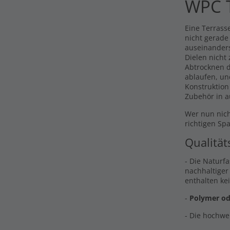
WPC T
Eine Terrasse
nicht gerade
auseinander
Dielen nicht
Abtrocknen d
ablaufen, un
Konstruktion
Zubehör in a
Wer nun nich
richtigen Sp
Qualität
- Die Naturf
nachhaltiger
enthalten ke
-
Polymer od
- Die hochwe