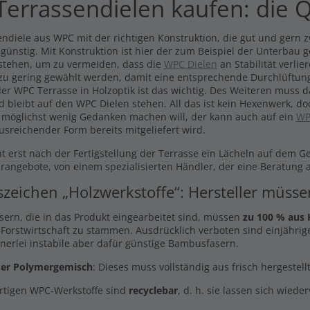
errassendielen kaufen: die Q
ndiele aus WPC mit der richtigen Konstruktion, die gut und gern zw
 günstig. Mit Konstruktion ist hier der zum Beispiel der Unterbau 
stehen, um zu vermeiden, dass die
WPC Dielen
an Stabilität verli
 zu gering gewählt werden, damit eine entsprechende Durchlüftung
er WPC Terrasse in Holzoptik ist das wichtig. Des Weiteren muss 
d bleibt auf den WPC Dielen stehen. All das ist kein Hexenwerk, do
 möglichst wenig Gedanken machen will, der kann auch auf ein
WP
usreichender Form bereits mitgeliefert wird.
t erst nach der Fertigstellung der Terrasse ein Lächeln auf dem G
arangebote, von einem spezialisierten Händler, der eine Beratung a
szeichen „Holzwerkstoffe“: Hersteller müss
asern, die in das Produkt eingearbeitet sind, müssen
zu 100 % aus 
 Forstwirtschaft zu stammen. Ausdrücklich verboten sind einjährige
inerlei instabile aber dafür günstige Bambusfasern.
er Polymergemisch
: Dieses muss vollständig aus frisch hergestel
rtigen WPC-Werkstoffe sind
recyclebar
, d. h. sie lassen sich wiede