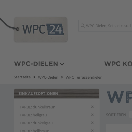
Suche
WPC-DIELEN
WPC KO
Startseite
WPC-Dielen
WPC Terrassendielen
EINKAUFSOPTIONEN
WP
Diesen Artikel entfern
FARBE
dunkelbraun
Diesen Artikel entfern
SORTIEREN
FARBE
hellgrau
Diesen Artikel entfern
FARBE
dunkelgrau
Diesen Artikel entfern
FARBE
hellbraun