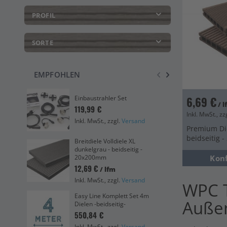
PROFIL
SORTE
EMPFOHLEN
Voll
6,69 €
Einbaustrahler Set
20
/ 
119,99 €
7,2
Inkl. MwSt., zz
Inkl. MwSt., zzgl.
Versand
Ink
Premium Di
beidseitig 
Breitdiele Volldiele XL
Eas
dunkelgrau - beidseitig -
bei
20x200mm
Kon
4,8
12,69 €
/ lfm
Ink
Inkl. MwSt., zzgl.
Versand
WPC T
Han
Easy Line Komplett Set 4m
dun
Auße
Dielen -beidseitig-
0,0
550,84 €
Ink
Inkl. MwSt., zzgl.
Versand