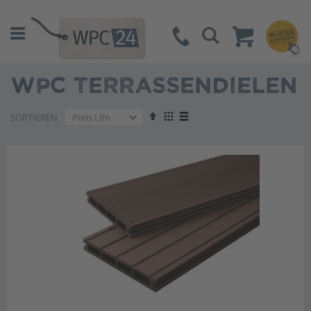
Suche
WPC TERRASSENDIELEN
Absteigend
Anzeigen
SORTIEREN
sortieren
als
Liste
Liste