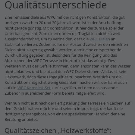
Qualitätsunterschiede
Eine Terrassendiele aus WPC mit der richtigen Konstruktion, die gut
und gern zwischen 20 und 30 Jahre alt wird, ist in der Anschaffung
nicht gerade günstig. Mit Konstruktion ist hier der zum Beispiel der
Unterbau gemeint. Zum einen dürfen die Traglatten nicht zu weit
auseinanderstehen, um zu vermeiden, dass die
WPC Dielen
an
Stabilität verlieren. Zudem sollte der Abstand zwischen den einzelnen
Dielen nicht zu gering gewählt werden, damit eine entsprechende
Durchlüftung gegeben ist. Besonders für die Reinigung und das
Abtrocknen der WPC Terrasse in Holzoptik ist das wichtig. Des
Weiteren muss das Gefälle stimmen, denn ansonsten kann das Wasser
nicht ablaufen, und bleibt auf den WPC Dielen stehen. All das ist kein
Hexenwerk, doch diese Dinge gilt es zu beachten. Wer sich um die
Konstruktion möglichst wenig Gedanken machen will, der kann auch
auf ein
WPC Komplett-Set
zurückgreifen, bei dem das passende
Zubehör in ausreichender Form bereits mitgeliefert wird.
Wer nun nicht erst nach der Fertigstellung der Terrasse ein Lächeln auf
dem Gesicht haben möchte und seinem Impuls folgt, der kauft die
richtigen Sparangebote, von einem spezialisierten Händler, der eine
Beratung anbietet.
Qualitätszeichen „Holzwerkstoffe“: