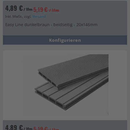
4,89 €
5,19 €
/ lfm
/ lfm
Inkl. MwSt., zzgl.
Versand
Easy Line dunkelbraun - beidseitig - 20x146mm
Konfigurieren
4,89 €
5,19 €
/ lfm
/ lfm