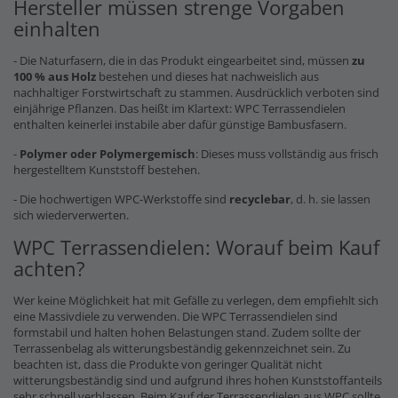
Hersteller müssen strenge Vorgaben
einhalten
- Die Naturfasern, die in das Produkt eingearbeitet sind, müssen
zu
100 % aus Holz
bestehen und dieses hat nachweislich aus
nachhaltiger Forstwirtschaft zu stammen. Ausdrücklich verboten sind
einjährige Pflanzen. Das heißt im Klartext: WPC Terrassendielen
enthalten keinerlei instabile aber dafür günstige Bambusfasern.
-
Polymer oder Polymergemisch
: Dieses muss vollständig aus frisch
hergestelltem Kunststoff bestehen.
- Die hochwertigen WPC-Werkstoffe sind
recyclebar
, d. h. sie lassen
sich wiederverwerten.
WPC Terrassendielen: Worauf beim Kauf
achten?
Wer keine Möglichkeit hat mit Gefälle zu verlegen, dem empfiehlt sich
eine Massivdiele zu verwenden. Die WPC Terrassendielen sind
formstabil und halten hohen Belastungen stand. Zudem sollte der
Terrassenbelag als witterungsbeständig gekennzeichnet sein. Zu
beachten ist, dass die Produkte von geringer Qualität nicht
witterungsbeständig sind und aufgrund ihres hohen Kunststoffanteils
sehr schnell verblassen. Beim Kauf der Terrassendielen aus WPC sollte