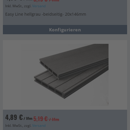
Inkl. MwSt., zzgl.
Versand
Easy Line hellgrau -beidseitig- 20x146mm
Konfigurieren
4,89 €
5,19 €
/ lfm
/ lfm
Inkl. MwSt., zzgl.
Versand