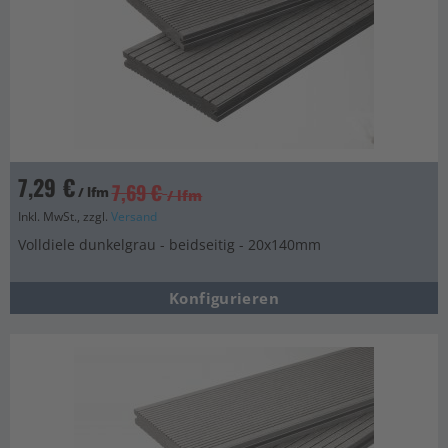
7,29 €
7,69 €
/ lfm
/ lfm
Inkl. MwSt., zzgl.
Versand
Volldiele dunkelgrau - beidseitig - 20x140mm
Konfigurieren