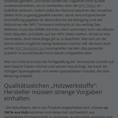
Unterbau gemeint. Zum einen dürfen die Traglatten nicht zu weit
auseinanderstehen, um zu vermeiden, dass die
WPC Dielen
an
Stabilität verlieren. Zudem sollte der Abstand zwischen den einzelnen
Dielen nicht zu gering gewählt werden, damit eine entsprechende
Durchlüftung gegeben ist. Besonders für die Reinigung und das
Abtrocknen der WPC Terrasse in Holzoptik ist das wichtig. Des
Weiteren muss das Gefälle stimmen, denn ansonsten kann das Wasser
nicht ablaufen, und bleibt auf den WPC Dielen stehen. All das ist kein
Hexenwerk, doch diese Dinge gilt es zu beachten. Wer sich um die
Konstruktion möglichst wenig Gedanken machen will, der kann auch
auf ein
WPC Komplett-Set
zurückgreifen, bei dem das passende
Zubehör in ausreichender Form bereits mitgeliefert wird.
Wer nun nicht erst nach der Fertigstellung der Terrasse ein Lächeln auf
dem Gesicht haben möchte und seinem Impuls folgt, der kauft die
richtigen Sparangebote, von einem spezialisierten Händler, der eine
Beratung anbietet.
Qualitätszeichen „Holzwerkstoffe“:
Hersteller müssen strenge Vorgaben
einhalten
- Die Naturfasern, die in das Produkt eingearbeitet sind, müssen
zu
100 % aus Holz
bestehen und dieses hat nachweislich aus
nachhaltiger Forstwirtschaft zu stammen. Ausdrücklich verboten sind