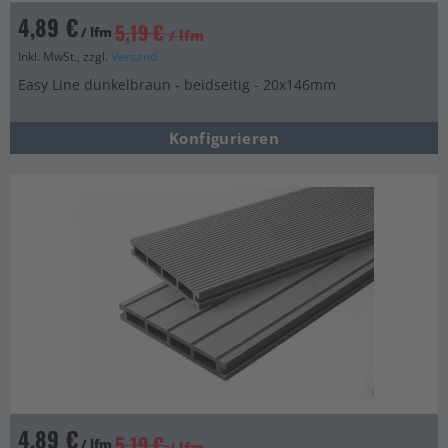
4,89 €
5,19 €
/ lfm
/ lfm
Inkl. MwSt., zzgl.
Versand
Easy Line dunkelbraun - beidseitig - 20x146mm
Konfigurieren
4,89 €
5,19 €
/ lfm
/ lfm