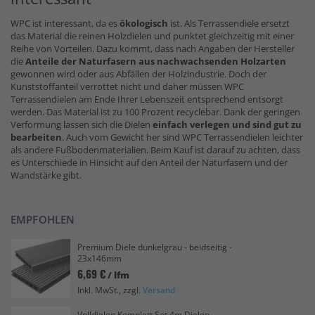
WPC ist interessant, da es
ökologisch
ist. Als Terrassendiele ersetzt
das Material die reinen Holzdielen und punktet gleichzeitig mit einer
Reihe von Vorteilen. Dazu kommt, dass nach Angaben der Hersteller
die
Anteile der Naturfasern
aus nachwachsenden Holzarten
gewonnen wird oder aus Abfällen der Holzindustrie. Doch der
Kunststoffanteil verrottet nicht und daher müssen WPC
Terrassendielen am Ende Ihrer Lebenszeit entsprechend entsorgt
werden. Das Material ist zu 100 Prozent recyclebar. Dank der geringen
Verformung lassen sich die Dielen
einfach verlegen und sind gut zu
bearbeiten
. Auch vom Gewicht her sind WPC Terrassendielen leichter
als andere Fußbodenmaterialien. Beim Kauf ist darauf zu achten, dass
es Unterschiede in Hinsicht auf den Anteil der Naturfasern und der
Wandstärke gibt.
EMPFOHLEN
Premium Diele dunkelgrau - beidseitig -
23x146mm
6,69 €
/ lfm
Inkl. MwSt., zzgl.
Versand
Volldielen Komplett Set 4m Dielen -