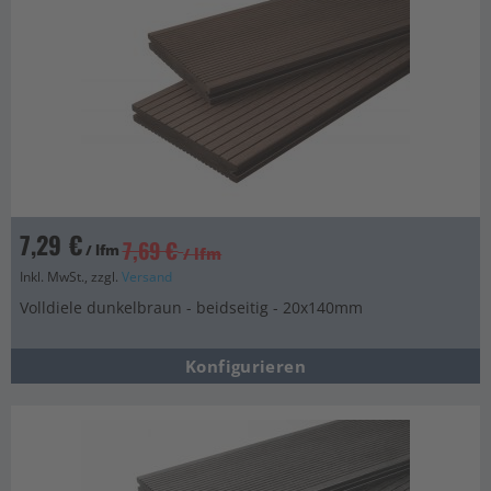
7,29 €
7,69 €
/ lfm
/ lfm
Inkl. MwSt., zzgl.
Versand
Volldiele dunkelbraun - beidseitig - 20x140mm
Konfigurieren