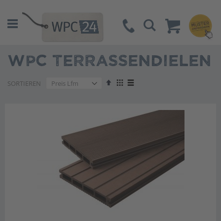
Suche
WPC TERRASSENDIELEN
Absteigend
Anzeigen
SORTIEREN
sortieren
als
Liste
Liste