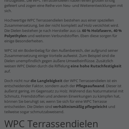
hinzugesellt. Die WPC Terrassendielen haben einen großen Erfolg
gefeiert und zogen eine Reihe von Neu- und Weiterentwicklungen mit
sich.
Hochwertige WPC Terrassendielen bestehen aus einer speziellen
Zusammensetzung, bei der nicht komplett auf Holz verzichtet wird.
Die Dielen bestehen je nach Hersteller aus ca.
60 % Holzfasern, 40 %
Polyethylen
und weiteren Verbundstoffen. Eben diese sorgen für
einige Besonderheiten.
WPC ist ein Bodenbelag für den Außenbereich, der aufgrund seiner
Zusammensetzung einige Vorteile aufweist. Zum Beispiel sind die
Dielen unempfindlich gegen äußere Umwelteinflüsse. Zusätzlich
weisen WPC Dielen durch die Riffelung
eine hohe Rutschfestigkeit
auf.
Doch nicht nur
die Langlebigkeit
der WPC Terrassendielen ist ein
entscheidender Faktor, sondern auch der
Pflegeaufwand
. Dieser ist
äußerst gering, im Gegensatz zu Holz. Während das Naturmaterial mit
Schmutz, Fremdstoffen und anderen Einwirkungen zu kämpfen hat,
können Sie beruhigt sei, wenn Sie sich für eine WPC Terrasse
entscheiden. Die Dielen sind
verhältnismäßig pflegeleicht
und
teilweise sogar schmutzabweisend.
WPC Terrassendielen