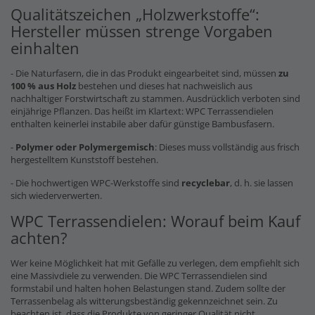
Qualitätszeichen „Holzwerkstoffe“:
Hersteller müssen strenge Vorgaben
einhalten
- Die Naturfasern, die in das Produkt eingearbeitet sind, müssen
zu
100 % aus Holz
bestehen und dieses hat nachweislich aus
nachhaltiger Forstwirtschaft zu stammen. Ausdrücklich verboten sind
einjährige Pflanzen. Das heißt im Klartext: WPC Terrassendielen
enthalten keinerlei instabile aber dafür günstige Bambusfasern.
-
Polymer oder Polymergemisch
: Dieses muss vollständig aus frisch
hergestelltem Kunststoff bestehen.
- Die hochwertigen WPC-Werkstoffe sind
recyclebar
, d. h. sie lassen
sich wiederverwerten.
WPC Terrassendielen: Worauf beim Kauf
achten?
Wer keine Möglichkeit hat mit Gefälle zu verlegen, dem empfiehlt sich
eine Massivdiele zu verwenden. Die WPC Terrassendielen sind
formstabil und halten hohen Belastungen stand. Zudem sollte der
Terrassenbelag als witterungsbeständig gekennzeichnet sein. Zu
beachten ist, dass die Produkte von geringer Qualität nicht