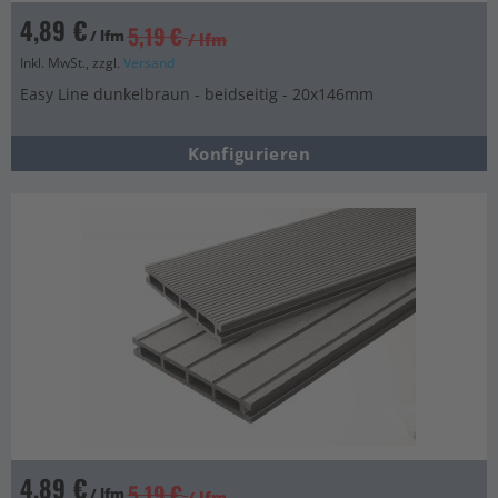
4,89 €
5,19 €
/ lfm
/ lfm
Inkl. MwSt., zzgl.
Versand
Easy Line dunkelbraun - beidseitig - 20x146mm
Konfigurieren
4,89 €
5,19 €
/ lfm
/ lfm