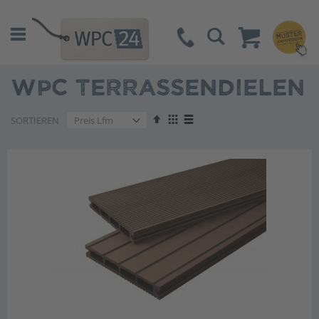
Suche
WPC TERRASSENDIELEN
Absteigend
Anzeigen
SORTIEREN
sortieren
als
Liste
Liste