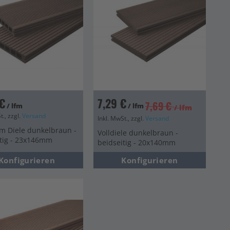
€
7,29 €
7,69 €
/ lfm
/ lfm
/ lfm
t., zzgl.
Versand
Inkl. MwSt., zzgl.
Versand
m Diele dunkelbraun -
Volldiele dunkelbraun -
itig - 23x146mm
beidseitig - 20x140mm
Konfigurieren
Konfigurieren