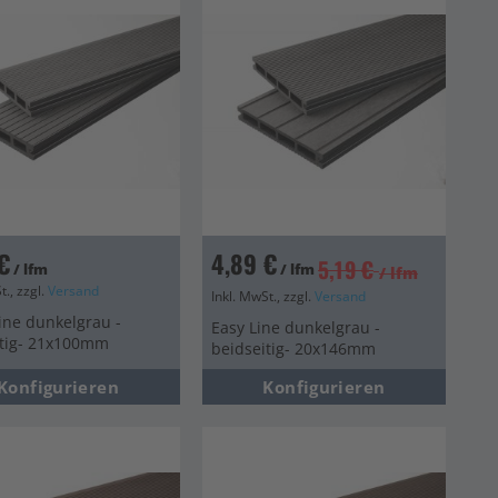
€
4,89 €
5,19 €
/ lfm
/ lfm
/ lfm
t., zzgl.
Versand
Inkl. MwSt., zzgl.
Versand
ine dunkelgrau -
Easy Line dunkelgrau -
itig- 21x100mm
beidseitig- 20x146mm
Konfigurieren
Konfigurieren