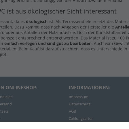
s günstig erhältlich, abhängig von der Holzart bzw. dem Produkt
PC ist aus ökologischer Sicht interessant
ressant, da es
ökologisch
ist. Als Terrassendiele ersetzt das Materi
rteilen. Dazu kommt, dass nach Angaben der Hersteller die
Anteil
d oder aus Abfällen der Holzindustrie. Doch der Kunststoffanteil
ebenszeit entsprechend entsorgt werden. Das Material ist zu 100 
len
einfach verlegen und sind gut zu bearbeiten
. Auch vom Gewicht
rialien. Beim Kauf ist darauf zu achten, dass es Unterschiede in 
ibt.
EN ONLINESHOP:
INFORMATIONEN:
ndielen
Impressum
ersand
Datenschutz
tsets
AGB
r
Zahlungsarten
Widerruf