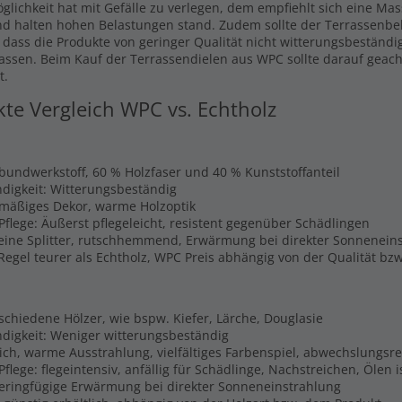
glichkeit hat mit Gefälle zu verlegen, dem empfiehlt sich eine Ma
nd halten hohen Belastungen stand. Zudem sollte der Terrassenbel
, dass die Produkte von geringer Qualität nicht witterungsbeständi
lassen. Beim Kauf der Terrassendielen aus WPC sollte darauf geach
t.
kte Vergleich WPC vs. Echtholz
rbundwerkstoff, 60 % Holzfaser und 40 % Kunststoffanteil
digkeit: Witterungsbeständig
hmäßiges Dekor, warme Holzoptik
Pflege: Äußerst pflegeleicht, resistent gegenüber Schädlingen
Keine Splitter, rutschhemmend, Erwärmung bei direkter Sonnenein
 Regel teurer als Echtholz, WPC Preis abhängig von der Qualität b
schiedene Hölzer, wie bspw. Kiefer, Lärche, Douglasie
digkeit: Weniger witterungsbeständig
lich, warme Ausstrahlung, vielfältiges Farbenspiel, abwechslungsr
flege: flegeintensiv, anfällig für Schädlinge, Nachstreichen, Ölen 
Geringfügige Erwärmung bei direkter Sonneneinstrahlung