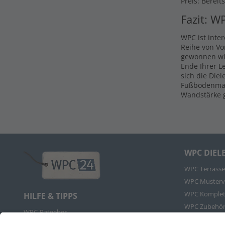
Preis: Bereit
Fazit: W
WPC ist inte
Reihe von Vo
gewonnen wir
Ende Ihrer L
sich die Die
Fußbodenmate
Wandstärke g
WPC DIEL
WPC Terrasse
WPC Musterv
WPC Komplet
HILFE & TIPPS
WPC Zubehö
WPC-Ratgeber
WPC FAQs