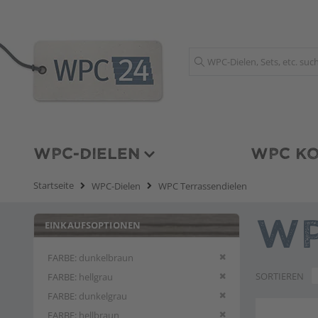
Suche
WPC-DIELEN
WPC KO
Startseite
WPC-Dielen
WPC Terrassendielen
EINKAUFSOPTIONEN
WP
Diesen Artikel entfern
FARBE
dunkelbraun
Diesen Artikel entfern
SORTIEREN
FARBE
hellgrau
Diesen Artikel entfern
FARBE
dunkelgrau
Diesen Artikel entfern
FARBE
hellbraun