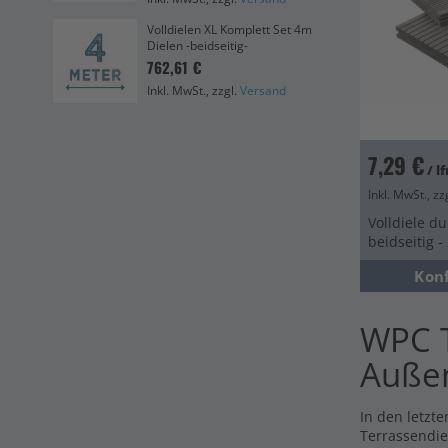
Pre
bei
Volldielen XL Komplett Set 4m
Dielen -beidseitig-
6,6
762,61 €
Ink
Inkl. MwSt., zzgl.
Versand
7,29 €
/ l
Inkl. MwSt., zz
Volldiele du
beidseitig 
Kon
WPC T
Auße
In den letzte
Terrassendie