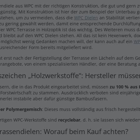
ndiele aus WPC mit der richtigen Konstruktion, die gut und gern zw
 günstig. Mit Konstruktion ist hier der zum Beispiel der Unterbau 
stehen, um zu vermeiden, dass die
WPC Dielen
an Stabilität verli
 zu gering gewählt werden, damit eine entsprechende Durchlüftung
er WPC Terrasse in Holzoptik ist das wichtig. Des Weiteren muss 
d bleibt auf den WPC Dielen stehen. All das ist kein Hexenwerk, do
 möglichst wenig Gedanken machen will, der kann auch auf ein
WP
usreichender Form bereits mitgeliefert wird.
t erst nach der Fertigstellung der Terrasse ein Lächeln auf dem G
arangebote, von einem spezialisierten Händler, der eine Beratung a
szeichen „Holzwerkstoffe“: Hersteller müss
asern, die in das Produkt eingearbeitet sind, müssen
zu 100 % aus 
 Forstwirtschaft zu stammen. Ausdrücklich verboten sind einjährige
inerlei instabile aber dafür günstige Bambusfasern.
er Polymergemisch
: Dieses muss vollständig aus frisch hergestel
rtigen WPC-Werkstoffe sind
recyclebar
, d. h. sie lassen sich wiede
rassendielen: Worauf beim Kauf achten?