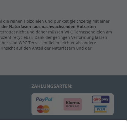
al die reinen Holzdielen und punktet gleichzeitig mit einer
e der Naturfasern
aus nachwachsenden Holzarten
 verrottet nicht und daher müssen WPC Terrassendielen am
Prozent recyclebar. Dank der geringen Verformung lassen
 her sind WPC Terrassendielen leichter als andere
Hinsicht auf den Anteil der Naturfasern und der
ZAHLUNGSARTEN: