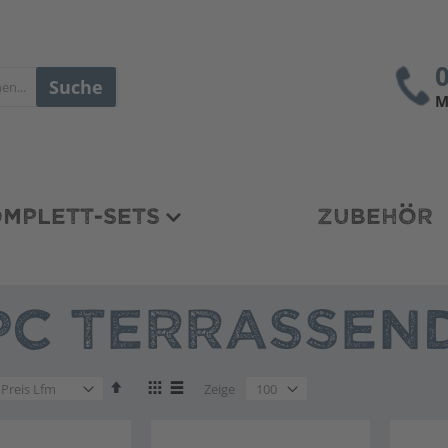
Suche
M
MPLETT-SETS
ZUBEHÖR
C TERRASSEND
en
Absteigend
Anzeigen
en
Zeige
sortieren
als
en
Liste
Liste
en