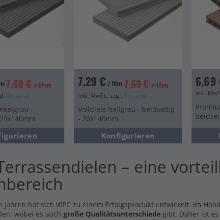
mium Diele dunkelbraun -
Unterkonstruktion klein
dseitig - 23x146mm
2,5x5cm
9 €
5,49 €
/ lfm
/ lfm
l. MwSt., zzgl.
Versand
Inkl. MwSt., zzgl.
Versand
7,29 €
6,69 
7,69 €
7,69 €
fm
/ lfm
/ lfm
/ lfm
Inkl. MwS
gl.
Versand
Inkl. MwSt., zzgl.
Versand
Premiu
nkelgrau -
Volldiele hellgrau - beidseitig
beidse
- 20x140mm
- 20x140mm
figurieren
Konfigurieren
errassendielen – eine vorteil
nbereich
n Jahren hat sich WPC zu einem Erfolgsprodukt entwickelt. Im Hande
len, wobei es auch
große Qualitätsunterschiede
gibt. Daher ist e