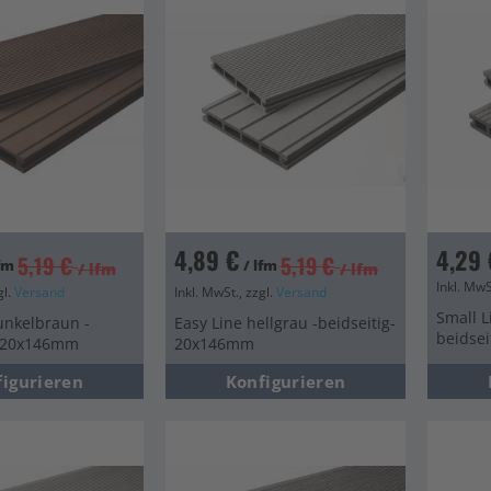
en
en
en
4,89 €
4,29 
5,19 €
5,19 €
lfm
/ lfm
/ lfm
/ lfm
Inkl. MwS
gl.
Versand
Inkl. MwSt., zzgl.
Versand
Small L
unkelbraun -
Easy Line hellgrau -beidseitig-
beidse
- 20x146mm
20x146mm
figurieren
Konfigurieren