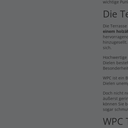
wichtige Pun
Die T
Die Terrasse
einem holzä
hervorragend
hinzugesellt
sich.
Hochwertige 
Dielen beste
Besonderhei
WPC ist ein 
Dielen unemp
Doch nicht 
äußerst geri
können Sie b
sogar schmu
WPC T