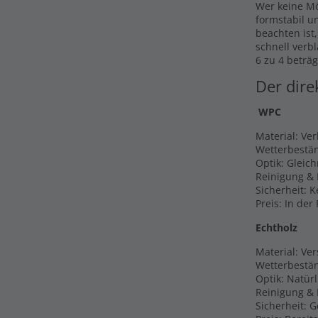
Wer keine Mö
formstabil u
beachten ist
schnell verb
6 zu 4 beträg
Der dire
WPC
Material: Ve
Wetterbestän
Optik: Gleic
Reinigung & 
Sicherheit: 
Preis: In der
Echtholz
Material: Ver
Wetterbestän
Optik: Natür
Reinigung & P
Sicherheit: 