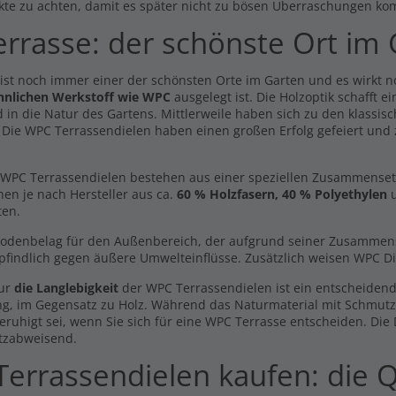
kte zu achten, damit es später nicht zu bösen Überraschungen ko
errasse: der schönste Ort im
 ist noch immer einer der schönsten Orte im Garten und es wirkt 
hnlichen Werkstoff wie WPC
ausgelegt ist. Die Holzoptik schafft 
 in die Natur des Gartens. Mittlerweile haben sich zu den klassisc
. Die WPC Terrassendielen haben einen großen Erfolg gefeiert und
WPC Terrassendielen bestehen aus einer speziellen Zusammensetzun
hen je nach Hersteller aus ca.
60 % Holzfasern, 40 % Polyethylen
u
ten.
Bodenbelag für den Außenbereich, der aufgrund seiner Zusammenset
findlich gegen äußere Umwelteinflüsse. Zusätzlich weisen WPC Di
nur
die Langlebigkeit
der WPC Terrassendielen ist ein entscheidend
ng, im Gegensatz zu Holz. Während das Naturmaterial mit Schmut
eruhigt sei, wenn Sie sich für eine WPC Terrasse entscheiden. Die
tzabweisend.
errassendielen kaufen: die Q