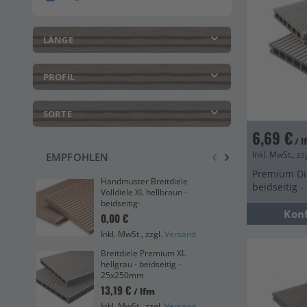
LÄNGE
PROFIL
SORTE
6,69 €
/ 
Inkl. MwSt., zz
EMPFOHLEN
Premium Die
Handmuster Breitdiele
Pre
beidseitig 
Volldiele XL hellbraun -
3m 
beidseitig-
47
Kon
0,00 €
Ink
Inkl. MwSt., zzgl.
Versand
Unt
Breitdiele Premium XL
Abs
hellgrau - beidseitig -
13,
25x250mm
13,19 €
/ lfm
Ink
Inkl. MwSt., zzgl.
Versand