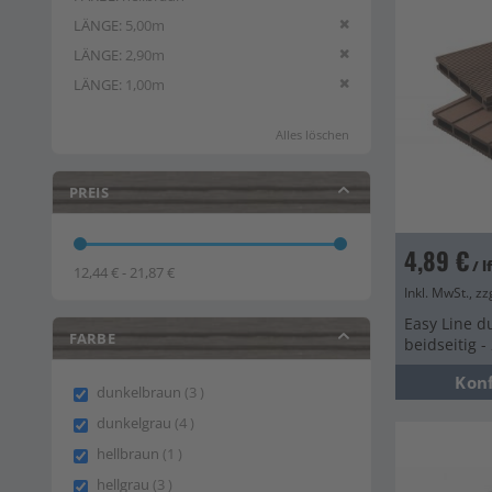
Diesen Artikel entfern
LÄNGE
5,00m
Diesen Artikel entfern
LÄNGE
2,90m
Diesen Artikel entfern
LÄNGE
1,00m
Alles löschen
PREIS
4,89 €
/ 
12,44 € - 21,87 €
Inkl. MwSt., zz
Easy Line d
FARBE
beidseitig 
Kon
items
dunkelbraun
3
items
dunkelgrau
4
item
hellbraun
1
items
hellgrau
3