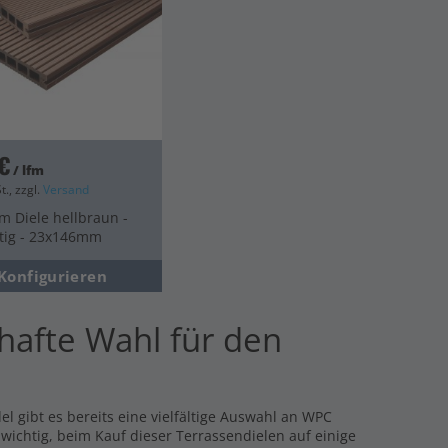
€
/ lfm
t., zzgl.
Versand
m Diele hellbraun -
itig - 23x146mm
Konfigurieren
hafte Wahl für den
l gibt es bereits eine vielfältige Auswahl an WPC
s wichtig, beim Kauf dieser Terrassendielen auf einige