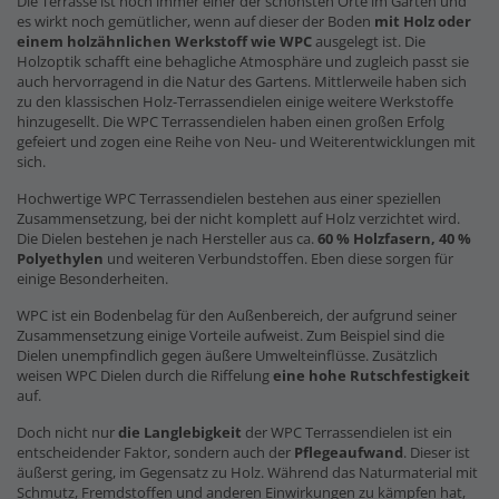
Die Terrasse ist noch immer einer der schönsten Orte im Garten und
es wirkt noch gemütlicher, wenn auf dieser der Boden
mit Holz oder
einem holzähnlichen Werkstoff wie WPC
ausgelegt ist. Die
Holzoptik schafft eine behagliche Atmosphäre und zugleich passt sie
auch hervorragend in die Natur des Gartens. Mittlerweile haben sich
zu den klassischen Holz-Terrassendielen einige weitere Werkstoffe
hinzugesellt. Die WPC Terrassendielen haben einen großen Erfolg
gefeiert und zogen eine Reihe von Neu- und Weiterentwicklungen mit
sich.
Hochwertige WPC Terrassendielen bestehen aus einer speziellen
Zusammensetzung, bei der nicht komplett auf Holz verzichtet wird.
Die Dielen bestehen je nach Hersteller aus ca.
60 % Holzfasern, 40 %
Polyethylen
und weiteren Verbundstoffen. Eben diese sorgen für
einige Besonderheiten.
WPC ist ein Bodenbelag für den Außenbereich, der aufgrund seiner
Zusammensetzung einige Vorteile aufweist. Zum Beispiel sind die
Dielen unempfindlich gegen äußere Umwelteinflüsse. Zusätzlich
weisen WPC Dielen durch die Riffelung
eine hohe Rutschfestigkeit
auf.
Doch nicht nur
die Langlebigkeit
der WPC Terrassendielen ist ein
entscheidender Faktor, sondern auch der
Pflegeaufwand
. Dieser ist
äußerst gering, im Gegensatz zu Holz. Während das Naturmaterial mit
Schmutz, Fremdstoffen und anderen Einwirkungen zu kämpfen hat,