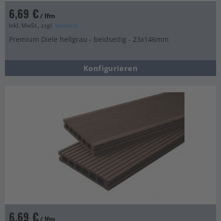
6,69 €
/ lfm
Inkl. MwSt., zzgl.
Versand
Premium Diele hellgrau - beidseitig - 23x146mm
Konfigurieren
6,69 €
/ lfm