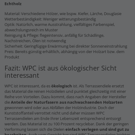
Echtholz
Material: Verschiedene Hölzer, wie bspw. Kiefer, Lärche, Douglasie
Wetterbeständigkeit: Weniger witterungsbeständig
Optik: Natürlich, warme Ausstrahlung, vielfältiges Farbenspiel,
abwechslungsreich im Muster
Reinigung & Pflege: flegeintensiv, anfällig für Schädlinge,
Nachstreichen, Ölen ist notwendig
Sicherheit: Geringfügige Erwärmung bei direkter Sonneneinstrahlung
Preis: Bereits günstig erhältlich, abhängig von der Holzart bzw. dem
Produkt
Fazit: WPC ist aus ökologischer Sicht
interessant
WPC ist interessant, da es
ökologisch
ist. Als Terrassendiele ersetzt
das Material die reinen Holzdielen und punktet gleichzeitig mit einer
Reihe von Vorteilen. Dazu kommt, dass nach Angaben der Hersteller
die
Anteile der Naturfasern
aus nachwachsenden Holzarten
gewonnen wird oder aus Abfällen der Holzindustrie. Doch der
Kunststoffanteil verrottet nicht und daher müssen WPC
Terrassendielen am Ende Ihrer Lebenszeit entsprechend entsorgt
werden. Das Material ist zu 100 Prozent recyclebar. Dank der geringen
Verformung lassen sich die Dielen
einfach verlegen und sind gut zu
bearbeiten
. Auch vom Gewicht her sind WPC Terrassendielen leichter