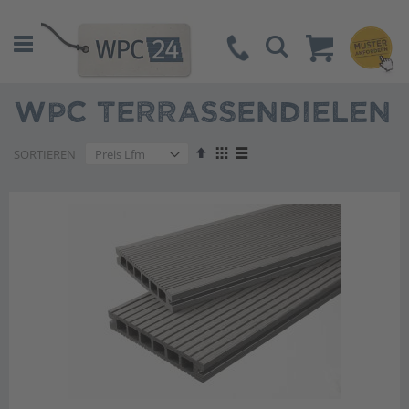
Suche
WPC TERRASSENDIELEN
Absteigend
Anzeigen
SORTIEREN
sortieren
als
Liste
Liste