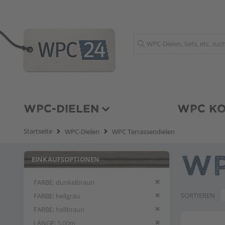
Suche
WPC-DIELEN
WPC KO
Startseite
WPC-Dielen
WPC Terrassendielen
EINKAUFSOPTIONEN
WP
Diesen Artikel entfern
FARBE
dunkelbraun
Diesen Artikel entfern
SORTIEREN
FARBE
hellgrau
Diesen Artikel entfern
FARBE
hellbraun
Diesen Artikel entfern
LÄNGE
5,00m