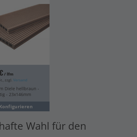
€
/ lfm
t., zzgl.
Versand
m Diele hellbraun -
itig - 23x146mm
Konfigurieren
hafte Wahl für den