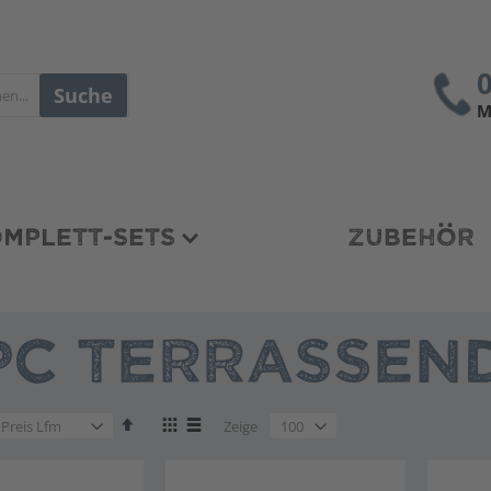
Suche
M
MPLETT-SETS
ZUBEHÖR
C TERRASSEND
en
Absteigend
Anzeigen
en
Zeige
sortieren
als
en
Liste
Liste
en