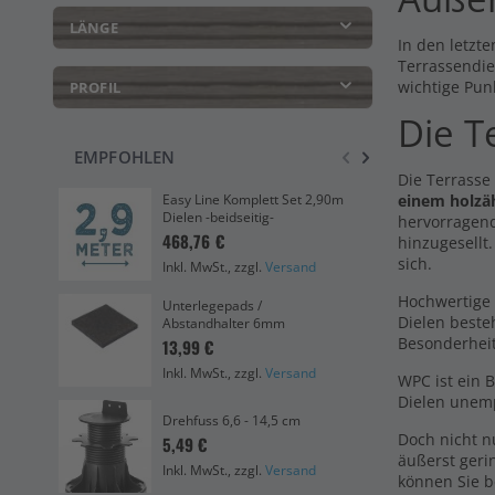
LÄNGE
In den letzte
Terrassendie
wichtige Pun
PROFIL
Die T
EMPFOHLEN
Die Terrasse
einem holzä
Easy Line Komplett Set 2,90m
Sma
Dielen -beidseitig-
bei
hervorragend
468,76 €
4,2
hinzugesellt
sich.
Inkl. MwSt., zzgl.
Versand
Ink
Hochwertige 
Unterlegepads /
Han
Dielen beste
Abstandhalter 6mm
dun
Besonderhei
13,99 €
0,0
Inkl. MwSt., zzgl.
Versand
Ink
WPC ist ein 
Dielen unemp
Drehfuss 6,6 - 14,5 cm
Dre
Doch nicht 
5,49 €
3,9
äußerst geri
Inkl. MwSt., zzgl.
Versand
Ink
können Sie b