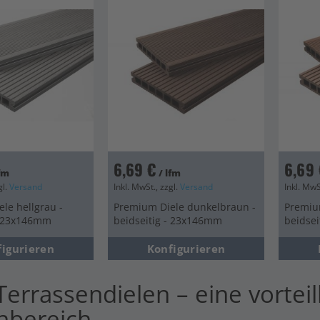
en
en
6,69 €
6,69 
lfm
/ lfm
gl.
Versand
Inkl. MwSt., zzgl.
Versand
Inkl. MwS
le hellgrau -
Premium Diele dunkelbraun -
Premiu
- 23x146mm
beidseitig - 23x146mm
beidse
figurieren
Konfigurieren
errassendielen – eine vorteil
nbereich