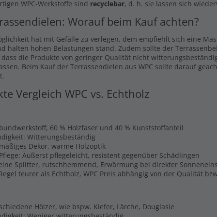
rtigen WPC-Werkstoffe sind
recyclebar
, d. h. sie lassen sich wiede
rassendielen: Worauf beim Kauf achten?
glichkeit hat mit Gefälle zu verlegen, dem empfiehlt sich eine Ma
nd halten hohen Belastungen stand. Zudem sollte der Terrassenbel
, dass die Produkte von geringer Qualität nicht witterungsbeständi
lassen. Beim Kauf der Terrassendielen aus WPC sollte darauf geach
t.
kte Vergleich WPC vs. Echtholz
rbundwerkstoff, 60 % Holzfaser und 40 % Kunststoffanteil
digkeit: Witterungsbeständig
hmäßiges Dekor, warme Holzoptik
Pflege: Äußerst pflegeleicht, resistent gegenüber Schädlingen
Keine Splitter, rutschhemmend, Erwärmung bei direkter Sonnenein
 Regel teurer als Echtholz, WPC Preis abhängig von der Qualität b
schiedene Hölzer, wie bspw. Kiefer, Lärche, Douglasie
digkeit: Weniger witterungsbeständig