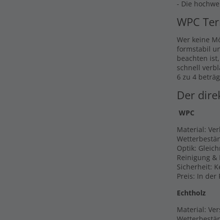
- Die hochwe
WPC Ter
Wer keine Mö
formstabil u
beachten ist
schnell verb
6 zu 4 beträg
Der dire
WPC
Material: Ve
Wetterbestän
Optik: Gleic
Reinigung & 
Sicherheit: 
Preis: In der
Echtholz
Material: Ver
Wetterbestän