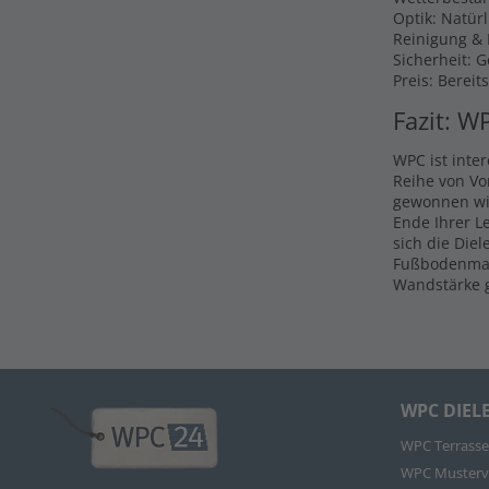
Optik: Natür
Reinigung & P
Sicherheit: 
Preis: Bereit
Fazit: W
WPC ist inte
Reihe von Vo
gewonnen wir
Ende Ihrer L
sich die Die
Fußbodenmate
Wandstärke g
WPC DIEL
WPC Terrasse
WPC Musterv