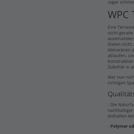
sogar schmu
WPC T
Eine Terrasse
nicht gerade
auseinander
Dielen nicht
Abtrocknen d
ablaufen, un
Konstruktion
Zubehör in a
Wer nun nich
richtigen Sp
Qualität
- Die Naturf
nachhaltiger
enthalten ke
-
Polymer od