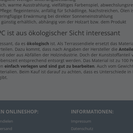
lich, warme Ausstrahlung, vielfältiges Farbenspiel, abwechslungsr
flege: flegeintensiv, anfällig für Schädlinge, Nachstreichen, Ölen 
Geringfügige Erwärmung bei direkter Sonneneinstrahlung
s günstig erhältlich, abhängig von der Holzart bzw. dem Produkt
PC ist aus ökologischer Sicht interessant
ressant, da es
ökologisch
ist. Als Terrassendiele ersetzt das Materi
rteilen. Dazu kommt, dass nach Angaben der Hersteller die
Anteil
d oder aus Abfällen der Holzindustrie. Doch der Kunststoffanteil
ebenszeit entsprechend entsorgt werden. Das Material ist zu 100 
len
einfach verlegen und sind gut zu bearbeiten
. Auch vom Gewicht
rialien. Beim Kauf ist darauf zu achten, dass es Unterschiede in 
ibt.
EN ONLINESHOP:
INFORMATIONEN:
ndielen
Impressum
ersand
Datenschutz