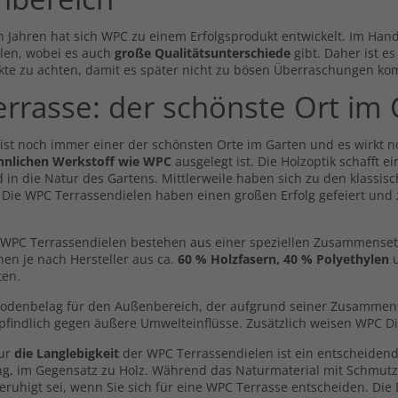
n Jahren hat sich WPC zu einem Erfolgsprodukt entwickelt. Im Hande
len, wobei es auch
große Qualitätsunterschiede
gibt. Daher ist e
kte zu achten, damit es später nicht zu bösen Überraschungen ko
errasse: der schönste Ort im
 ist noch immer einer der schönsten Orte im Garten und es wirkt 
Breitdiele Premium XL
hnlichen Werkstoff wie WPC
ausgelegt ist. Die Holzoptik schafft 
ll Line dunkelgrau -
dunkelbraun - beidseitig -
dseitig- 21x100mm
 in die Natur des Gartens. Mittlerweile haben sich zu den klassisc
25x250mm
9 €
. Die WPC Terrassendielen haben einen großen Erfolg gefeiert und
/ lfm
13,19 €
/ lfm
l. MwSt., zzgl.
Versand
Inkl. MwSt., zzgl.
Versand
WPC Terrassendielen bestehen aus einer speziellen Zusammensetzun
dmuster Easy Line
hen je nach Hersteller aus ca.
60 % Holzfasern, 40 % Polyethylen
u
kelgrau -beidseitig-
Wurzelvlies
ten.
0 €
49,99 €
l. MwSt., zzgl.
Versand
Inkl. MwSt., zzgl.
Versand
Bodenbelag für den Außenbereich, der aufgrund seiner Zusammenset
findlich gegen äußere Umwelteinflüsse. Zusätzlich weisen WPC Di
hfuss 1,8 - 3,2 cm
Premium Dielen Komplett Set
nur
die Langlebigkeit
der WPC Terrassendielen ist ein entscheidend
3m Dielen -beidseitig-
9 €
ng, im Gegensatz zu Holz. Während das Naturmaterial mit Schmut
479,98 €
l. MwSt., zzgl.
Versand
eruhigt sei, wenn Sie sich für eine WPC Terrasse entscheiden. Die
Inkl. MwSt., zzgl.
Versand