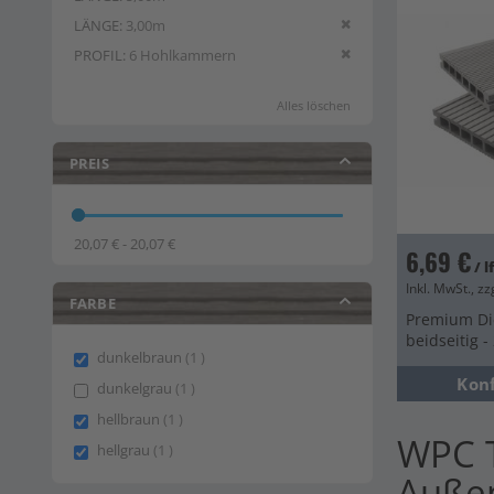
Diesen Artikel entfern
LÄNGE
3,00m
Diesen Artikel entfern
PROFIL
6 Hohlkammern
Alles löschen
PREIS
20,07 € - 20,07 €
6,69 €
/ 
Inkl. MwSt., zz
FARBE
Premium Die
beidseitig 
item
dunkelbraun
1
Kon
item
dunkelgrau
1
item
hellbraun
1
WPC T
item
hellgrau
1
Auße