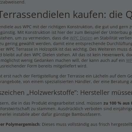
tzabweisend.
errassendielen kaufen: die Q
ndiele aus WPC mit der richtigen Konstruktion, die gut und gern zw
 günstig. Mit Konstruktion ist hier der zum Beispiel der Unterbau 
stehen, um zu vermeiden, dass die
WPC Dielen
an Stabilität verli
 zu gering gewählt werden, damit eine entsprechende Durchlüftung
er WPC Terrasse in Holzoptik ist das wichtig. Des Weiteren muss 
d bleibt auf den WPC Dielen stehen. All das ist kein Hexenwerk, do
 möglichst wenig Gedanken machen will, der kann auch auf ein
WP
usreichender Form bereits mitgeliefert wird.
t erst nach der Fertigstellung der Terrasse ein Lächeln auf dem G
arangebote, von einem spezialisierten Händler, der eine Beratung a
szeichen „Holzwerkstoffe“: Hersteller müss
asern, die in das Produkt eingearbeitet sind, müssen
zu 100 % aus 
 Forstwirtschaft zu stammen. Ausdrücklich verboten sind einjährige
inerlei instabile aber dafür günstige Bambusfasern.
er Polymergemisch
: Dieses muss vollständig aus frisch hergestel