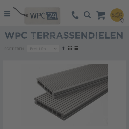
Suche
WPC TERRASSENDIELEN
Absteigend
Anzeigen
SORTIEREN
sortieren
als
Liste
Liste