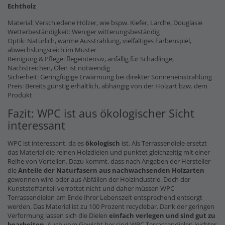
Echtholz
Material: Verschiedene Hölzer, wie bspw. Kiefer, Lärche, Douglasie
Wetterbeständigkeit: Weniger witterungsbeständig
Optik: Natürlich, warme Ausstrahlung, vielfältiges Farbenspiel,
abwechslungsreich im Muster
Reinigung & Pflege: flegeintensiv, anfällig für Schädlinge,
Nachstreichen, Ölen ist notwendig
Sicherheit: Geringfügige Erwärmung bei direkter Sonneneinstrahlung
Preis: Bereits günstig erhältlich, abhängig von der Holzart bzw. dem
Produkt
Fazit: WPC ist aus ökologischer Sicht
interessant
WPC ist interessant, da es
ökologisch
ist. Als Terrassendiele ersetzt
das Material die reinen Holzdielen und punktet gleichzeitig mit einer
Reihe von Vorteilen. Dazu kommt, dass nach Angaben der Hersteller
die
Anteile der Naturfasern
aus nachwachsenden Holzarten
gewonnen wird oder aus Abfällen der Holzindustrie. Doch der
Kunststoffanteil verrottet nicht und daher müssen WPC
Terrassendielen am Ende Ihrer Lebenszeit entsprechend entsorgt
werden. Das Material ist zu 100 Prozent recyclebar. Dank der geringen
Verformung lassen sich die Dielen
einfach verlegen und sind gut zu
bearbeiten
. Auch vom Gewicht her sind WPC Terrassendielen leichter