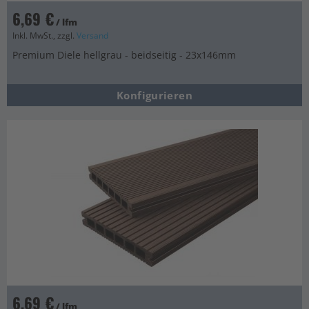
6,69 €
/ lfm
Inkl. MwSt., zzgl.
Versand
Premium Diele hellgrau - beidseitig - 23x146mm
Konfigurieren
6,69 €
/ lfm