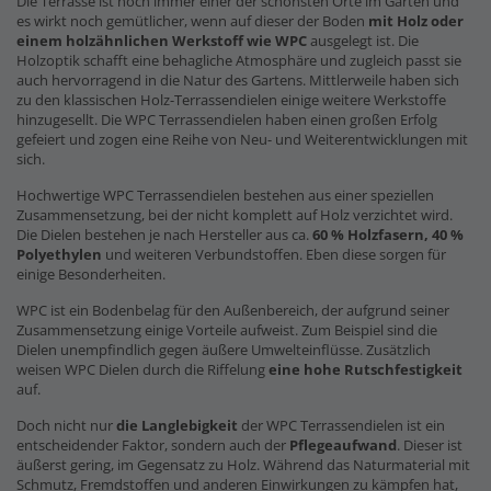
Die Terrasse ist noch immer einer der schönsten Orte im Garten und
es wirkt noch gemütlicher, wenn auf dieser der Boden
mit Holz oder
einem holzähnlichen Werkstoff wie WPC
ausgelegt ist. Die
Holzoptik schafft eine behagliche Atmosphäre und zugleich passt sie
auch hervorragend in die Natur des Gartens. Mittlerweile haben sich
zu den klassischen Holz-Terrassendielen einige weitere Werkstoffe
hinzugesellt. Die WPC Terrassendielen haben einen großen Erfolg
gefeiert und zogen eine Reihe von Neu- und Weiterentwicklungen mit
sich.
Hochwertige WPC Terrassendielen bestehen aus einer speziellen
Zusammensetzung, bei der nicht komplett auf Holz verzichtet wird.
Die Dielen bestehen je nach Hersteller aus ca.
60 % Holzfasern, 40 %
Polyethylen
und weiteren Verbundstoffen. Eben diese sorgen für
einige Besonderheiten.
WPC ist ein Bodenbelag für den Außenbereich, der aufgrund seiner
Zusammensetzung einige Vorteile aufweist. Zum Beispiel sind die
Dielen unempfindlich gegen äußere Umwelteinflüsse. Zusätzlich
weisen WPC Dielen durch die Riffelung
eine hohe Rutschfestigkeit
auf.
Doch nicht nur
die Langlebigkeit
der WPC Terrassendielen ist ein
entscheidender Faktor, sondern auch der
Pflegeaufwand
. Dieser ist
äußerst gering, im Gegensatz zu Holz. Während das Naturmaterial mit
Schmutz, Fremdstoffen und anderen Einwirkungen zu kämpfen hat,