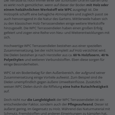
Die Terrasse ist noch immer einer der schönsten Orte im Garten und
es wirkt noch gemütlicher, wenn auf dieser der Boden
mit Holz oder
einem holzähnlichen Werkstoff wie WPC
ausgelegt ist. Die
Holzoptik schafft eine behagliche Atmosphäre und zugleich passt sie
auch hervorragend in die Natur des Gartens. Mittlerweile haben sich
zu den klassischen Holz-Terrassendielen einige weitere Werkstoffe
hinzugesellt. Die WPC Terrassendielen haben einen großen Erfolg
gefeiert und zogen eine Reihe von Neu- und Weiterentwicklungen mit
sich.
Hochwertige WPC Terrassendielen bestehen aus einer speziellen
Zusammensetzung, bei der nicht komplett auf Holz verzichtet wird.
Die Dielen bestehen je nach Hersteller aus ca.
60 % Holzfasern, 40 %
Polyethylen
und weiteren Verbundstoffen. Eben diese sorgen für
einige Besonderheiten.
WPC ist ein Bodenbelag für den Außenbereich, der aufgrund seiner
Zusammensetzung einige Vorteile aufweist. Zum Beispiel sind die
Dielen unempfindlich gegen äußere Umwelteinflüsse. Zusätzlich
weisen WPC Dielen durch die Riffelung
eine hohe Rutschfestigkeit
auf.
Doch nicht nur
die Langlebigkeit
der WPC Terrassendielen ist ein
entscheidender Faktor, sondern auch der
Pflegeaufwand
. Dieser ist
äußerst gering, im Gegensatz zu Holz. Während das Naturmaterial mit
Schmutz, Fremdstoffen und anderen Einwirkungen zu kämpfen hat,