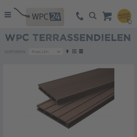
Suche
WPC TERRASSENDIELEN
Absteigend
Anzeigen
SORTIEREN
sortieren
als
Liste
Liste