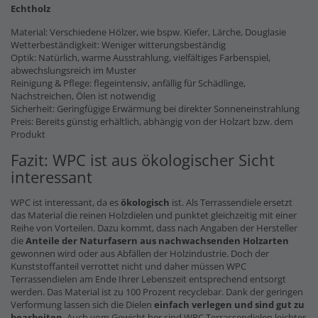
Echtholz
Material: Verschiedene Hölzer, wie bspw. Kiefer, Lärche, Douglasie
Wetterbeständigkeit: Weniger witterungsbeständig
Optik: Natürlich, warme Ausstrahlung, vielfältiges Farbenspiel,
abwechslungsreich im Muster
Reinigung & Pflege: flegeintensiv, anfällig für Schädlinge,
Nachstreichen, Ölen ist notwendig
Sicherheit: Geringfügige Erwärmung bei direkter Sonneneinstrahlung
Preis: Bereits günstig erhältlich, abhängig von der Holzart bzw. dem
Produkt
Fazit: WPC ist aus ökologischer Sicht
interessant
WPC ist interessant, da es
ökologisch
ist. Als Terrassendiele ersetzt
das Material die reinen Holzdielen und punktet gleichzeitig mit einer
Reihe von Vorteilen. Dazu kommt, dass nach Angaben der Hersteller
die
Anteile der Naturfasern
aus nachwachsenden Holzarten
gewonnen wird oder aus Abfällen der Holzindustrie. Doch der
Kunststoffanteil verrottet nicht und daher müssen WPC
Terrassendielen am Ende Ihrer Lebenszeit entsprechend entsorgt
werden. Das Material ist zu 100 Prozent recyclebar. Dank der geringen
Verformung lassen sich die Dielen
einfach verlegen und sind gut zu
bearbeiten
. Auch vom Gewicht her sind WPC Terrassendielen leichter