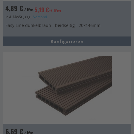
4,89 €
5,19 €
/ lfm
/ lfm
Inkl. MwSt., zzgl.
Versand
Easy Line dunkelbraun - beidseitig - 20x146mm
Konfigurieren
6,69 €
/ lfm