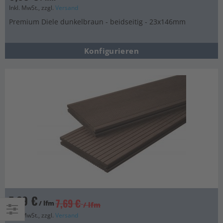
Inkl. MwSt., zzgl.
Versand
Premium Diele dunkelbraun - beidseitig - 23x146mm
Konfigurieren
7,29 €
7,69 €
/ lfm
/ lfm
Inkl. MwSt., zzgl.
Versand
Einkaufsoptionen