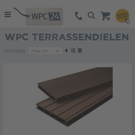
Suche
WPC TERRASSENDIELEN
Absteigend
Anzeigen
SORTIEREN
sortieren
als
Liste
Liste