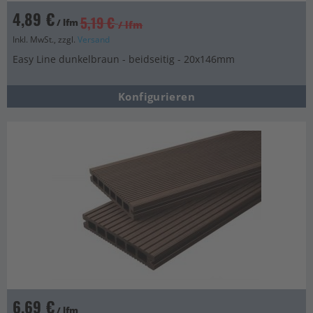
4,89 €
5,19 €
/ lfm
/ lfm
Inkl. MwSt., zzgl.
Versand
Easy Line dunkelbraun - beidseitig - 20x146mm
Konfigurieren
6,69 €
/ lfm