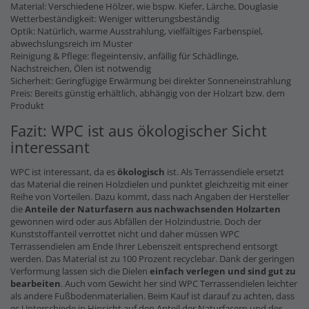
Material: Verschiedene Hölzer, wie bspw. Kiefer, Lärche, Douglasie
Wetterbeständigkeit: Weniger witterungsbeständig
Optik: Natürlich, warme Ausstrahlung, vielfältiges Farbenspiel,
abwechslungsreich im Muster
Reinigung & Pflege: flegeintensiv, anfällig für Schädlinge,
Nachstreichen, Ölen ist notwendig
Sicherheit: Geringfügige Erwärmung bei direkter Sonneneinstrahlung
Preis: Bereits günstig erhältlich, abhängig von der Holzart bzw. dem
Produkt
Fazit: WPC ist aus ökologischer Sicht
interessant
WPC ist interessant, da es
ökologisch
ist. Als Terrassendiele ersetzt
das Material die reinen Holzdielen und punktet gleichzeitig mit einer
Reihe von Vorteilen. Dazu kommt, dass nach Angaben der Hersteller
die
Anteile der Naturfasern
aus nachwachsenden Holzarten
gewonnen wird oder aus Abfällen der Holzindustrie. Doch der
Kunststoffanteil verrottet nicht und daher müssen WPC
Terrassendielen am Ende Ihrer Lebenszeit entsprechend entsorgt
werden. Das Material ist zu 100 Prozent recyclebar. Dank der geringen
Verformung lassen sich die Dielen
einfach verlegen und sind gut zu
bearbeiten
. Auch vom Gewicht her sind WPC Terrassendielen leichter
als andere Fußbodenmaterialien. Beim Kauf ist darauf zu achten, dass
es Unterschiede in Hinsicht auf den Anteil der Naturfasern und der