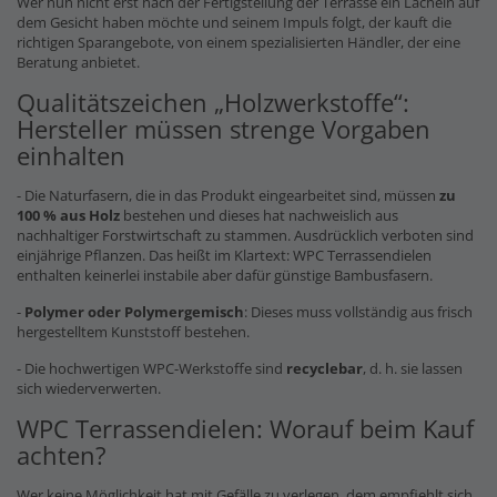
Wer nun nicht erst nach der Fertigstellung der Terrasse ein Lächeln auf
dem Gesicht haben möchte und seinem Impuls folgt, der kauft die
richtigen Sparangebote, von einem spezialisierten Händler, der eine
Beratung anbietet.
Qualitätszeichen „Holzwerkstoffe“:
Hersteller müssen strenge Vorgaben
einhalten
- Die Naturfasern, die in das Produkt eingearbeitet sind, müssen
zu
100 % aus Holz
bestehen und dieses hat nachweislich aus
nachhaltiger Forstwirtschaft zu stammen. Ausdrücklich verboten sind
einjährige Pflanzen. Das heißt im Klartext: WPC Terrassendielen
enthalten keinerlei instabile aber dafür günstige Bambusfasern.
-
Polymer oder Polymergemisch
: Dieses muss vollständig aus frisch
hergestelltem Kunststoff bestehen.
- Die hochwertigen WPC-Werkstoffe sind
recyclebar
, d. h. sie lassen
sich wiederverwerten.
WPC Terrassendielen: Worauf beim Kauf
achten?
Wer keine Möglichkeit hat mit Gefälle zu verlegen, dem empfiehlt sich