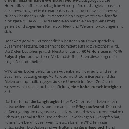
einem holzähnlichen Werkstoff wie WPC
ausgelegt ist. Die
Holzoptik schafft eine behagliche Atmosphäre und zugleich passt sie
auch hervorragend in die Natur des Gartens. Mittlerweile haben sich
zu den klassischen Holz-Terrassendielen einige weitere Werkstoffe
hinzugesellt. Die WPC Terrassendielen haben einen großen Erfolg
gefeiert und zogen eine Reihe von Neu- und Weiterentwicklungen mit
sich.
Hochwertige WPC Terrassendielen bestehen aus einer speziellen
Zusammensetzung, bei der nicht komplett auf Holz verzichtet wird.
Die Dielen bestehen je nach Hersteller aus ca.
60 % Holzfasern, 40 %
Polyethylen
und weiteren Verbundstoffen. Eben diese sorgen für
einige Besonderheiten.
WPC ist ein Bodenbelag für den Außenbereich, der aufgrund seiner
Zusammensetzung einige Vorteile aufweist. Zum Beispiel sind die
Dielen unempfindlich gegen äußere Umwelteinflüsse. Zusätzlich
weisen WPC Dielen durch die Riffelung
eine hohe Rutschfestigkeit
auf.
Doch nicht nur
die Langlebigkeit
der WPC Terrassendielen ist ein
entscheidender Faktor, sondern auch der
Pflegeaufwand
. Dieser ist
äußerst gering, im Gegensatz zu Holz. Während das Naturmaterial mit
Schmutz, Fremdstoffen und anderen Einwirkungen zu kämpfen hat,
können Sie beruhigt sei, wenn Sie sich für eine WPC Terrasse
entscheiden. Die Dielen sind
verhältnismäßig pflegeleicht
und