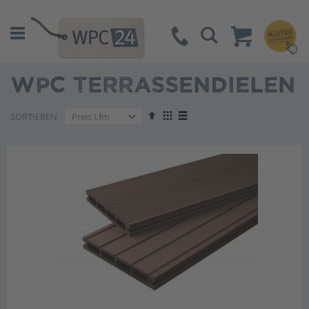
Suche
WPC TERRASSENDIELEN
Absteigend
Anzeigen
SORTIEREN
sortieren
als
Liste
Liste