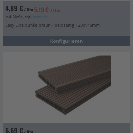
4,89 €
5,19 €
/ lfm
/ lfm
Inkl. MwSt., zzgl.
Versand
Easy Line dunkelbraun - beidseitig - 20x146mm
Konfigurieren
6,69 €
/ lfm