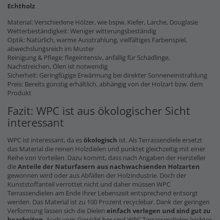
Echtholz
Material: Verschiedene Hölzer, wie bspw. Kiefer, Lärche, Douglasie
Wetterbeständigkeit: Weniger witterungsbeständig
Optik: Natürlich, warme Ausstrahlung, vielfältiges Farbenspiel,
abwechslungsreich im Muster
Reinigung & Pflege: flegeintensiv, anfällig für Schädlinge,
Nachstreichen, Ölen ist notwendig
Sicherheit: Geringfügige Erwärmung bei direkter Sonneneinstrahlung
Preis: Bereits günstig erhältlich, abhängig von der Holzart bzw. dem
Produkt
Fazit: WPC ist aus ökologischer Sicht
interessant
WPC ist interessant, da es
ökologisch
ist. Als Terrassendiele ersetzt
das Material die reinen Holzdielen und punktet gleichzeitig mit einer
Reihe von Vorteilen. Dazu kommt, dass nach Angaben der Hersteller
die
Anteile der Naturfasern
aus nachwachsenden Holzarten
gewonnen wird oder aus Abfällen der Holzindustrie. Doch der
Kunststoffanteil verrottet nicht und daher müssen WPC
Terrassendielen am Ende Ihrer Lebenszeit entsprechend entsorgt
werden. Das Material ist zu 100 Prozent recyclebar. Dank der geringen
Verformung lassen sich die Dielen
einfach verlegen und sind gut zu
bearbeiten
. Auch vom Gewicht her sind WPC Terrassendielen leichter