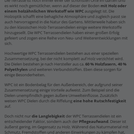
Die Terrasse ist noch immer einer der schönsten Orte im Garten und
es wirkt noch gemütlicher, wenn auf dieser der Boden
mit Holz oder
einem holzähnlichen Werkstoff wie WPC
ausgelegt ist. Die
Holzoptik schafft eine behagliche Atmosphäre und zugleich passt sie
auch hervorragend in die Natur des Gartens. Mittlerweile haben sich
zu den klassischen Holz-Terrassendielen einige weitere Werkstoffe
hinzugesellt. Die WPC Terrassendielen haben einen großen Erfolg
gefeiert und zogen eine Reihe von Neu- und Weiterentwicklungen mit
sich.
Hochwertige WPC Terrassendielen bestehen aus einer speziellen
Zusammensetzung, bei der nicht komplett auf Holz verzichtet wird.
Die Dielen bestehen je nach Hersteller aus ca.
60 % Holzfasern, 40 %
Polyethylen
und weiteren Verbundstoffen. Eben diese sorgen für
einige Besonderheiten.
WPC ist ein Bodenbelag für den Außenbereich, der aufgrund seiner
Zusammensetzung einige Vorteile aufweist. Zum Beispiel sind die
Dielen unempfindlich gegen äußere Umwelteinflüsse. Zusätzlich
weisen WPC Dielen durch die Riffelung
eine hohe Rutschfestigkeit
auf.
Doch nicht nur
die Langlebigkeit
der WPC Terrassendielen ist ein
entscheidender Faktor, sondern auch der
Pflegeaufwand
. Dieser ist
äußerst gering, im Gegensatz zu Holz. Während das Naturmaterial mit
Schmutz, Fremdstoffen und anderen Einwirkungen zu kämpfen hat,