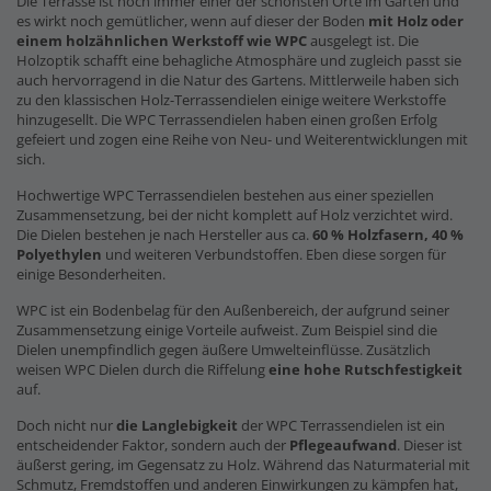
Die Terrasse ist noch immer einer der schönsten Orte im Garten und
es wirkt noch gemütlicher, wenn auf dieser der Boden
mit Holz oder
einem holzähnlichen Werkstoff wie WPC
ausgelegt ist. Die
Holzoptik schafft eine behagliche Atmosphäre und zugleich passt sie
auch hervorragend in die Natur des Gartens. Mittlerweile haben sich
zu den klassischen Holz-Terrassendielen einige weitere Werkstoffe
hinzugesellt. Die WPC Terrassendielen haben einen großen Erfolg
gefeiert und zogen eine Reihe von Neu- und Weiterentwicklungen mit
sich.
Hochwertige WPC Terrassendielen bestehen aus einer speziellen
Zusammensetzung, bei der nicht komplett auf Holz verzichtet wird.
Die Dielen bestehen je nach Hersteller aus ca.
60 % Holzfasern, 40 %
Polyethylen
und weiteren Verbundstoffen. Eben diese sorgen für
einige Besonderheiten.
WPC ist ein Bodenbelag für den Außenbereich, der aufgrund seiner
Zusammensetzung einige Vorteile aufweist. Zum Beispiel sind die
Dielen unempfindlich gegen äußere Umwelteinflüsse. Zusätzlich
weisen WPC Dielen durch die Riffelung
eine hohe Rutschfestigkeit
auf.
Doch nicht nur
die Langlebigkeit
der WPC Terrassendielen ist ein
entscheidender Faktor, sondern auch der
Pflegeaufwand
. Dieser ist
äußerst gering, im Gegensatz zu Holz. Während das Naturmaterial mit
Schmutz, Fremdstoffen und anderen Einwirkungen zu kämpfen hat,