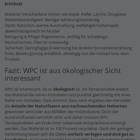
Echtholz
Material: Verschiedene Hölzer, wie bspw. Kiefer, Lärche, Douglasie
Wetterbeständigkeit: Weniger witterungsbeständig
Optik: Natürlich, warme Ausstrahlung, vielfältiges Farbenspiel,
abwechslungsreich im Muster
Reinigung & Pflege: flegeintensiv, anfällig für Schädlinge,
Nachstreichen, Ölen ist notwendig
Sicherheit: Geringfügige Erwärmung bei direkter Sonneneinstrahlung
Preis: Bereits günstig erhältlich, abhängig von der Holzart bzw. dem
Produkt
Fazit: WPC ist aus ökologischer Sicht
interessant
WPC ist interessant, da es
ökologisch
ist. Als Terrassendiele ersetzt
das Material die reinen Holzdielen und punktet gleichzeitig mit einer
Reihe von Vorteilen. Dazu kommt, dass nach Angaben der Hersteller
die
Anteile der Naturfasern
aus nachwachsenden Holzarten
gewonnen wird oder aus Abfällen der Holzindustrie. Doch der
Kunststoffanteil verrottet nicht und daher müssen WPC
Terrassendielen am Ende Ihrer Lebenszeit entsprechend entsorgt
werden. Das Material ist zu 100 Prozent recyclebar. Dank der geringen
Verformung lassen sich die Dielen
einfach verlegen und sind gut zu
bearbeiten
. Auch vom Gewicht her sind WPC Terrassendielen leichter