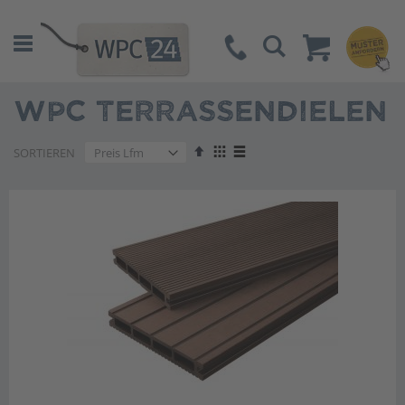
Suche
WPC TERRASSENDIELEN
Absteigend
Anzeigen
SORTIEREN
sortieren
als
Liste
Liste