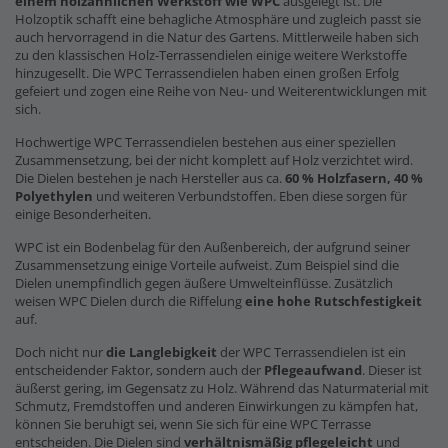
einem holzähnlichen Werkstoff wie WPC
ausgelegt ist. Die
Holzoptik schafft eine behagliche Atmosphäre und zugleich passt sie
auch hervorragend in die Natur des Gartens. Mittlerweile haben sich
zu den klassischen Holz-Terrassendielen einige weitere Werkstoffe
hinzugesellt. Die WPC Terrassendielen haben einen großen Erfolg
gefeiert und zogen eine Reihe von Neu- und Weiterentwicklungen mit
sich.
Hochwertige WPC Terrassendielen bestehen aus einer speziellen
Zusammensetzung, bei der nicht komplett auf Holz verzichtet wird.
Die Dielen bestehen je nach Hersteller aus ca.
60 % Holzfasern, 40 %
Polyethylen
und weiteren Verbundstoffen. Eben diese sorgen für
einige Besonderheiten.
WPC ist ein Bodenbelag für den Außenbereich, der aufgrund seiner
Zusammensetzung einige Vorteile aufweist. Zum Beispiel sind die
Dielen unempfindlich gegen äußere Umwelteinflüsse. Zusätzlich
weisen WPC Dielen durch die Riffelung
eine hohe Rutschfestigkeit
auf.
Doch nicht nur
die Langlebigkeit
der WPC Terrassendielen ist ein
entscheidender Faktor, sondern auch der
Pflegeaufwand
. Dieser ist
äußerst gering, im Gegensatz zu Holz. Während das Naturmaterial mit
Schmutz, Fremdstoffen und anderen Einwirkungen zu kämpfen hat,
können Sie beruhigt sei, wenn Sie sich für eine WPC Terrasse
entscheiden. Die Dielen sind
verhältnismäßig pflegeleicht
und