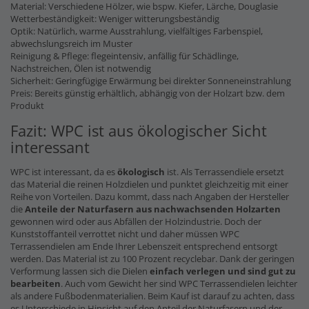
Material: Verschiedene Hölzer, wie bspw. Kiefer, Lärche, Douglasie
Wetterbeständigkeit: Weniger witterungsbeständig
Optik: Natürlich, warme Ausstrahlung, vielfältiges Farbenspiel,
abwechslungsreich im Muster
Reinigung & Pflege: flegeintensiv, anfällig für Schädlinge,
Nachstreichen, Ölen ist notwendig
Sicherheit: Geringfügige Erwärmung bei direkter Sonneneinstrahlung
Preis: Bereits günstig erhältlich, abhängig von der Holzart bzw. dem
Produkt
Fazit: WPC ist aus ökologischer Sicht
interessant
WPC ist interessant, da es
ökologisch
ist. Als Terrassendiele ersetzt
das Material die reinen Holzdielen und punktet gleichzeitig mit einer
Reihe von Vorteilen. Dazu kommt, dass nach Angaben der Hersteller
die
Anteile der Naturfasern
aus nachwachsenden Holzarten
gewonnen wird oder aus Abfällen der Holzindustrie. Doch der
Kunststoffanteil verrottet nicht und daher müssen WPC
Terrassendielen am Ende Ihrer Lebenszeit entsprechend entsorgt
werden. Das Material ist zu 100 Prozent recyclebar. Dank der geringen
Verformung lassen sich die Dielen
einfach verlegen und sind gut zu
bearbeiten
. Auch vom Gewicht her sind WPC Terrassendielen leichter
als andere Fußbodenmaterialien. Beim Kauf ist darauf zu achten, dass
es Unterschiede in Hinsicht auf den Anteil der Naturfasern und der