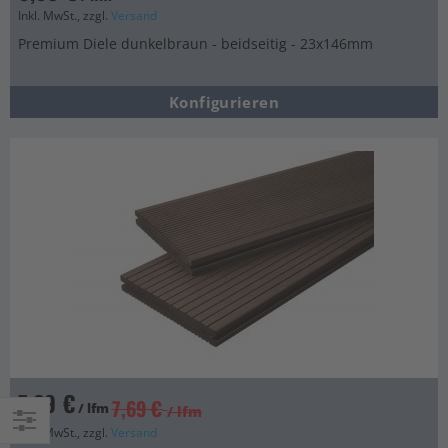
Inkl. MwSt., zzgl.
Versand
Premium Diele dunkelbraun - beidseitig - 23x146mm
Konfigurieren
7,29 €
7,69 €
/ lfm
/ lfm
Inkl. MwSt., zzgl.
Versand
Einkaufsoptionen