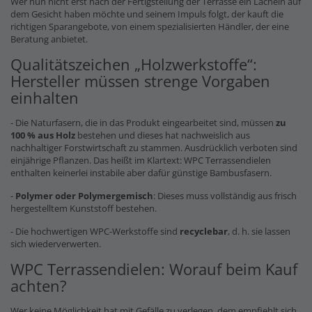
Wer nun nicht erst nach der Fertigstellung der Terrasse ein Lächeln auf
dem Gesicht haben möchte und seinem Impuls folgt, der kauft die
richtigen Sparangebote, von einem spezialisierten Händler, der eine
Beratung anbietet.
Qualitätszeichen „Holzwerkstoffe“:
Hersteller müssen strenge Vorgaben
einhalten
- Die Naturfasern, die in das Produkt eingearbeitet sind, müssen
zu
100 % aus Holz
bestehen und dieses hat nachweislich aus
nachhaltiger Forstwirtschaft zu stammen. Ausdrücklich verboten sind
einjährige Pflanzen. Das heißt im Klartext: WPC Terrassendielen
enthalten keinerlei instabile aber dafür günstige Bambusfasern.
-
Polymer oder Polymergemisch
: Dieses muss vollständig aus frisch
hergestelltem Kunststoff bestehen.
- Die hochwertigen WPC-Werkstoffe sind
recyclebar
, d. h. sie lassen
sich wiederverwerten.
WPC Terrassendielen: Worauf beim Kauf
achten?
Wer keine Möglichkeit hat mit Gefälle zu verlegen, dem empfiehlt sich