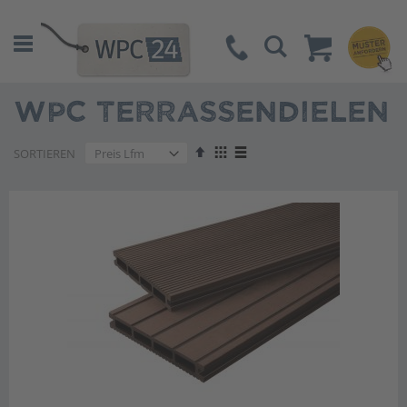
Suche
WPC TERRASSENDIELEN
Absteigend
Anzeigen
SORTIEREN
sortieren
als
Liste
Liste