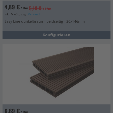
4,89 €
5,19 €
/ lfm
/ lfm
Inkl. MwSt., zzgl.
Versand
Easy Line dunkelbraun - beidseitig - 20x146mm
Konfigurieren
6,69 €
/ lfm