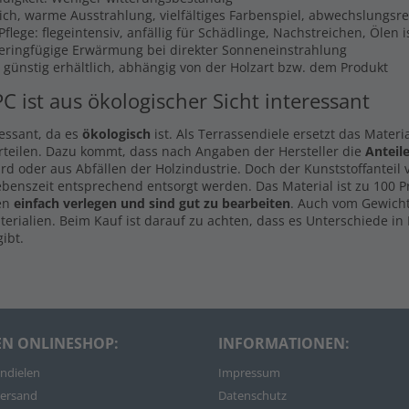
lich, warme Ausstrahlung, vielfältiges Farbenspiel, abwechslungsr
flege: flegeintensiv, anfällig für Schädlinge, Nachstreichen, Ölen 
Geringfügige Erwärmung bei direkter Sonneneinstrahlung
s günstig erhältlich, abhängig von der Holzart bzw. dem Produkt
PC ist aus ökologischer Sicht interessant
ressant, da es
ökologisch
ist. Als Terrassendiele ersetzt das Materi
rteilen. Dazu kommt, dass nach Angaben der Hersteller die
Anteil
d oder aus Abfällen der Holzindustrie. Doch der Kunststoffanteil
ebenszeit entsprechend entsorgt werden. Das Material ist zu 100 
len
einfach verlegen und sind gut zu bearbeiten
. Auch vom Gewicht
rialien. Beim Kauf ist darauf zu achten, dass es Unterschiede in 
ibt.
EN ONLINESHOP:
INFORMATIONEN:
ndielen
Impressum
ersand
Datenschutz