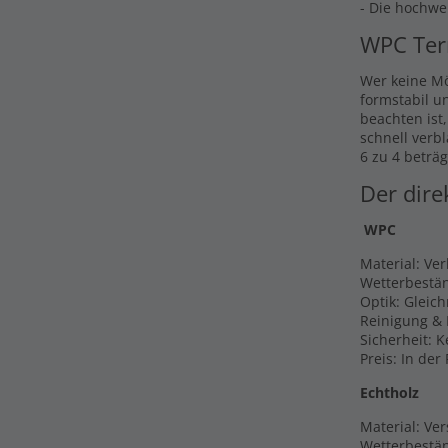
- Die hochwe
WPC Ter
Wer keine Mö
formstabil u
beachten ist
schnell verb
6 zu 4 beträg
Der dire
WPC
Material: Ve
Wetterbestän
Optik: Gleic
Reinigung & 
Sicherheit: 
Preis: In der
Echtholz
Material: Ver
Wetterbestän