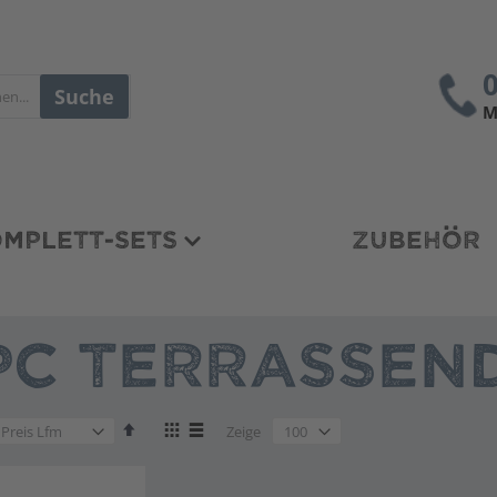
Suche
M
MPLETT-SETS
ZUBEHÖR
C TERRASSEND
en
Absteigend
Anzeigen
en
Zeige
sortieren
als
en
Liste
Liste
en