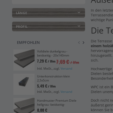
In den letzte
LÄNGE
Terrassendie
wichtige Pun
PROFIL
Die T
Die Terrasse
EMPFOHLEN
einem holzä
hervorragend
Volldiele dunkelgrau -
Han
hinzugesellt
beidseitig - 20x140mm
dun
sich.
7,69 €
7,29 €
0,0
/ lfm
/ lfm
Ink
Inkl. MwSt., zzgl.
Versand
Hochwertige 
Dielen beste
Unterkonstruktion klein
Vol
Besonderhei
2,5x5cm
Die
5,49 €
505
/ lfm
WPC ist ein 
Dielen unemp
Inkl. MwSt., zzgl.
Versand
Ink
Doch nicht 
Handmuster Premium Diele
Pre
hellgrau -beidseitig-
bei
äußerst geri
0,00 €
6,6
können Sie b