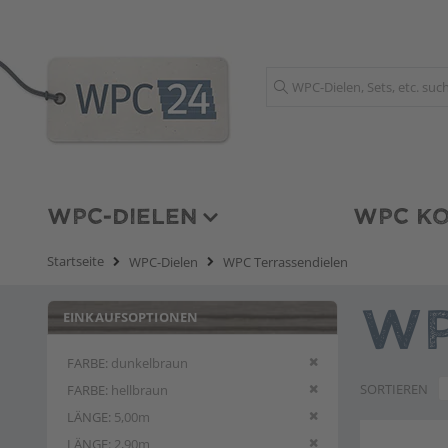
Suche
WPC-DIELEN
WPC KO
Startseite
WPC-Dielen
WPC Terrassendielen
EINKAUFSOPTIONEN
WP
Diesen Artikel entfern
FARBE
dunkelbraun
Diesen Artikel entfern
SORTIEREN
FARBE
hellbraun
Diesen Artikel entfern
LÄNGE
5,00m
Diesen Artikel entfern
LÄNGE
2,90m