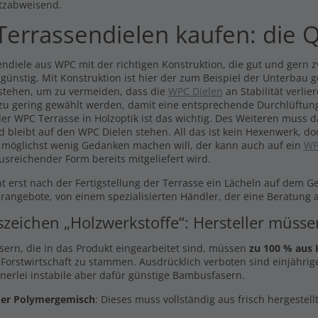
Inkl. MwSt., zzgl.
Versand
tzabweisend.
l. MwSt., zzgl.
Versand
errassendielen kaufen: die Q
ndiele aus WPC mit der richtigen Konstruktion, die gut und gern zw
 günstig. Mit Konstruktion ist hier der zum Beispiel der Unterbau 
stehen, um zu vermeiden, dass die
WPC Dielen
an Stabilität verli
 zu gering gewählt werden, damit eine entsprechende Durchlüftung
er WPC Terrasse in Holzoptik ist das wichtig. Des Weiteren muss 
d bleibt auf den WPC Dielen stehen. All das ist kein Hexenwerk, do
 möglichst wenig Gedanken machen will, der kann auch auf ein
WP
usreichender Form bereits mitgeliefert wird.
t erst nach der Fertigstellung der Terrasse ein Lächeln auf dem G
arangebote, von einem spezialisierten Händler, der eine Beratung a
szeichen „Holzwerkstoffe“: Hersteller müss
asern, die in das Produkt eingearbeitet sind, müssen
zu 100 % aus 
 Forstwirtschaft zu stammen. Ausdrücklich verboten sind einjährige
inerlei instabile aber dafür günstige Bambusfasern.
er Polymergemisch
: Dieses muss vollständig aus frisch hergestel