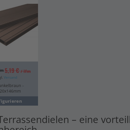
en
en
en
en
5,19 €
lfm
/ lfm
gl.
Versand
unkelbraun -
- 20x146mm
figurieren
errassendielen – eine vorteil
nbereich