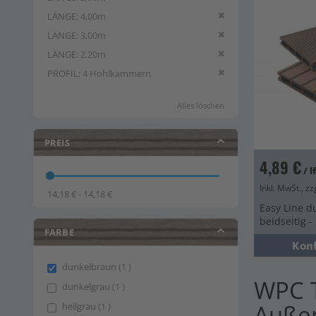
Diesen Artikel entfern
LÄNGE
4,00m
Diesen Artikel entfern
LÄNGE
3,00m
Diesen Artikel entfern
LÄNGE
2.20m
Diesen Artikel entfern
PROFIL
4 Hohlkammern
Alles löschen
PREIS
4,89 €
/ 
Inkl. MwSt., zz
14,18 € - 14,18 €
Easy Line d
beidseitig 
FARBE
Kon
item
dunkelbraun
1
WPC T
item
dunkelgrau
1
item
Auße
hellgrau
1