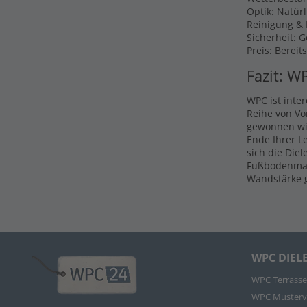
Optik: Natür
Reinigung & P
Sicherheit: 
Preis: Bereit
Fazit: W
WPC ist inte
Reihe von Vo
gewonnen wir
Ende Ihrer L
sich die Die
Fußbodenmate
Wandstärke g
WPC DIEL
WPC Terrasse
WPC Musterv