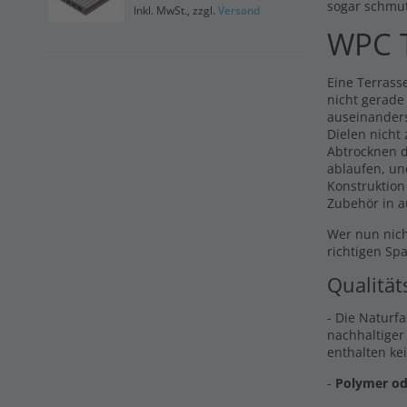
sogar schmu
Inkl. MwSt., zzgl.
Versand
Ink
WPC T
Eine Terrasse
nicht gerade
auseinander
Dielen nicht
Abtrocknen d
ablaufen, un
Konstruktion
Zubehör in a
Wer nun nich
richtigen Sp
Qualität
- Die Naturf
nachhaltiger
enthalten ke
-
Polymer od