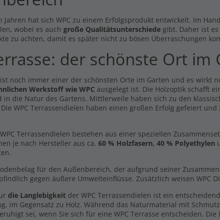
n Jahren hat sich WPC zu einem Erfolgsprodukt entwickelt. Im Hande
len, wobei es auch
große Qualitätsunterschiede
gibt. Daher ist e
kte zu achten, damit es später nicht zu bösen Überraschungen ko
errasse: der schönste Ort im
 ist noch immer einer der schönsten Orte im Garten und es wirkt 
hnlichen Werkstoff wie WPC
ausgelegt ist. Die Holzoptik schafft 
 in die Natur des Gartens. Mittlerweile haben sich zu den klassisc
dmuster Easy Line
Premium Dielen Komplett Set
. Die WPC Terrassendielen haben einen großen Erfolg gefeiert und
kelgrau -beidseitig-
5m Dielen -beidseitig-
0 €
784,81 €
l. MwSt., zzgl.
Versand
Inkl. MwSt., zzgl.
Versand
WPC Terrassendielen bestehen aus einer speziellen Zusammensetzun
hen je nach Hersteller aus ca.
60 % Holzfasern, 40 % Polyethylen
u
ldielen Komplett Set 3m
Handmuster Premium Diele
ten.
len -beidseitig-
dunkelgrau -beidseitig-
,18 €
0,00 €
Bodenbelag für den Außenbereich, der aufgrund seiner Zusammenset
findlich gegen äußere Umwelteinflüsse. Zusätzlich weisen WPC Di
l. MwSt., zzgl.
Versand
Inkl. MwSt., zzgl.
Versand
nur
die Langlebigkeit
der WPC Terrassendielen ist ein entscheidend
mium Diele hellgrau -
Anfangs- und Endclips
dseitig - 23x146mm
ng, im Gegensatz zu Holz. Während das Naturmaterial mit Schmut
15,49 €
9 €
eruhigt sei, wenn Sie sich für eine WPC Terrasse entscheiden. Die
/ lfm