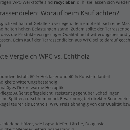
rtigen WPC-Werkstoffe sind
recyclebar
, d. h. sie lassen sich wiede
rassendielen: Worauf beim Kauf achten?
glichkeit hat mit Gefälle zu verlegen, dem empfiehlt sich eine Ma
nd halten hohen Belastungen stand. Zudem sollte der Terrassenbel
, dass die Produkte von geringer Qualität nicht witterungsbeständi
lassen. Beim Kauf der Terrassendielen aus WPC sollte darauf geach
t.
kte Vergleich WPC vs. Echtholz
rbundwerkstoff, 60 % Holzfaser und 40 % Kunststoffanteil
digkeit: Witterungsbeständig
hmäßiges Dekor, warme Holzoptik
Pflege: Äußerst pflegeleicht, resistent gegenüber Schädlingen
Keine Splitter, rutschhemmend, Erwärmung bei direkter Sonnenein
 Regel teurer als Echtholz, WPC Preis abhängig von der Qualität b
schiedene Hölzer, wie bspw. Kiefer, Lärche, Douglasie
digkeit: Weniger witterungsbeständig